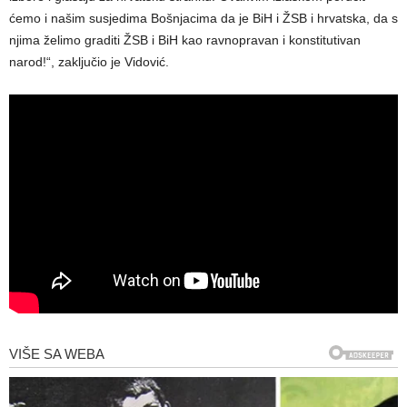
ćemo i našim susjedima Bošnjacima da je BiH i ŽSB i hrvatska, da s
njima želimo graditi ŽSB i BiH kao ravnopravan i konstitutivan
narod!“, zaključio je Vidović.