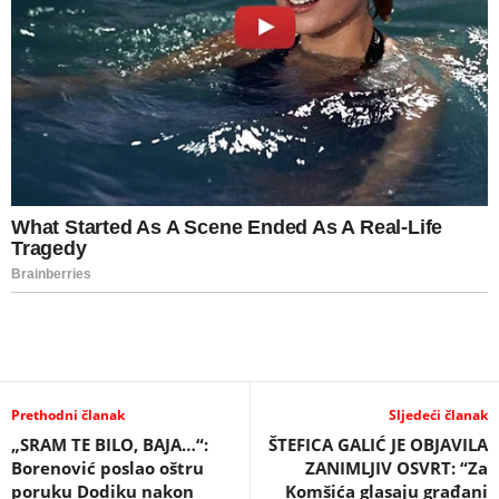
Prethodni članak
Sljedeći članak
„SRAM TE BILO, BAJA…“:
ŠTEFICA GALIĆ JE OBJAVILA
Borenović poslao oštru
ZANIMLJIV OSVRT: “Za
poruku Dodiku nakon
Komšića glasaju građani