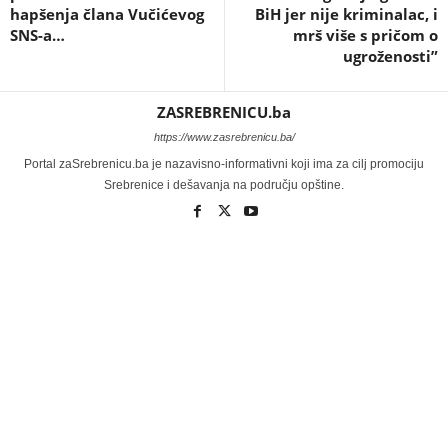
hapšenja člana Vučićevog
BiH jer nije kriminalac, i
SNS-a…
mrš više s pričom o
ugroženosti”
ZASREBRENICU.ba
https://www.zasrebrenicu.ba/
Portal zaSrebrenicu.ba je nazavisno-informativni koji ima za cilj promociju
Srebrenice i dešavanja na području opštine.