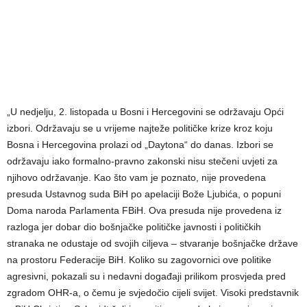
„U nedjelju, 2. listopada u Bosni i Hercegovini se održavaju Opći
izbori. Održavaju se u vrijeme najteže političke krize kroz koju
Bosna i Hercegovina prolazi od „Daytona“ do danas. Izbori se
održavaju iako formalno-pravno zakonski nisu stečeni uvjeti za
njihovo održavanje. Kao što vam je poznato, nije provedena
presuda Ustavnog suda BiH po apelaciji Bože Ljubića, o popuni
Doma naroda Parlamenta FBiH. Ova presuda nije provedena iz
razloga jer dobar dio bošnjačke političke javnosti i političkih
stranaka ne odustaje od svojih ciljeva – stvaranje bošnjačke države
na prostoru Federacije BiH. Koliko su zagovornici ove politike
agresivni, pokazali su i nedavni događaji prilikom prosvjeda pred
zgradom OHR-a, o čemu je svjedočio cijeli svijet. Visoki predstavnik