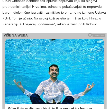
u BiH Christian Schmidt želi ispraviti nepravdu koju su njegovi
prethodnici nanijeli Hrvatima, odnosno pokušavajući tu nepravdu
barem djelomično ispraviti, razmišljao je o nametne izmjene Ustava
FBiH. To nije učinio. Na svojoj koži osjetio je mržnju koju Hrvati u
Federaciji BiH osjećaju godinama“, rekao je zastupnik Vidović.