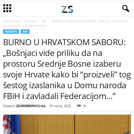
Naslovnica
Novosti
BiH
BURNO U HRVATSKOM SABORU: „Bošnjaci vide priliku
da na prostoru Srednje Bosne...
NOVOSTI
BIH
BURNO U HRVATSKOM SABORU:
„Bošnjaci vide priliku da na
prostoru Srednje Bosne izaberu
svoje Hrvate kako bi “proizveli” tog
šestog izaslanika u Domu naroda
FBiH i zavladali Federacijom…”
Objavio
ZASREBRENICU.ba
-
30 rujna, 2022
18