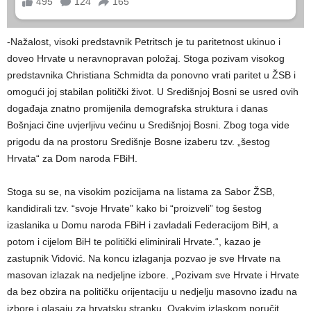
-Nažalost, visoki predstavnik Petritsch je tu paritetnost ukinuo i
doveo Hrvate u neravnopravan položaj. Stoga pozivam visokog
predstavnika Christiana Schmidta da ponovno vrati paritet u ŽSB i
omogući joj stabilan politički život. U Središnjoj Bosni se usred ovih
događaja znatno promijenila demografska struktura i danas
Bošnjaci čine uvjerljivu većinu u Središnjoj Bosni. Zbog toga vide
prigodu da na prostoru Središnje Bosne izaberu tzv. „šestog
Hrvata“ za Dom naroda FBiH.
Stoga su se, na visokim pozicijama na listama za Sabor ŽSB,
kandidirali tzv. “svoje Hrvate” kako bi “proizveli” tog šestog
izaslanika u Domu naroda FBiH i zavladali Federacijom BiH, a
potom i cijelom BiH te politički eliminirali Hrvate.“, kazao je
zastupnik Vidović. Na koncu izlaganja pozvao je sve Hrvate na
masovan izlazak na nedjeljne izbore. „Pozivam sve Hrvate i Hrvate
da bez obzira na političku orijentaciju u nedjelju masovno izađu na
izbore i glasaju za hrvatsku stranku. Ovakvim izlaskom poručit