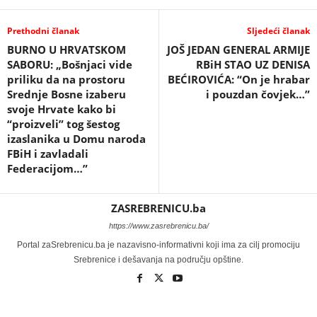
Prethodni članak
Sljedeći članak
BURNO U HRVATSKOM
JOŠ JEDAN GENERAL ARMIJE
SABORU: „Bošnjaci vide
RBiH STAO UZ DENISA
priliku da na prostoru
BEĆIROVIĆA: “On je hrabar
Srednje Bosne izaberu
i pouzdan čovjek…”
svoje Hrvate kako bi
“proizveli” tog šestog
izaslanika u Domu naroda
FBiH i zavladali
Federacijom…”
ZASREBRENICU.ba
https://www.zasrebrenicu.ba/
Portal zaSrebrenicu.ba je nazavisno-informativni koji ima za cilj promociju
Srebrenice i dešavanja na području opštine.