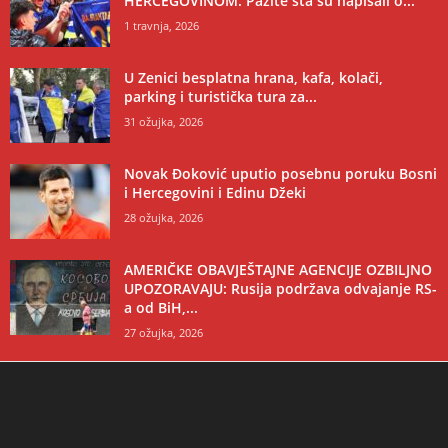
HERCEGOVINOM: Pazite šta su napisali o...
1 travnja, 2026
U Zenici besplatna hrana, kafa, kolači,
parking i turistička tura za...
31 ožujka, 2026
Novak Đoković uputio posebnu poruku Bosni
i Hercegovini i Edinu Džeki
28 ožujka, 2026
AMERIČKE OBAVJEŠTAJNE AGENCIJE OZBILJNO
UPOZORAVAJU: Rusija podržava odvajanje RS-
a od BiH,...
27 ožujka, 2026