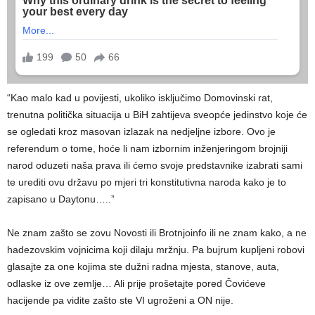
“Kao malo kad u povijesti, ukoliko isključimo Domovinski rat,
trenutna politička situacija u BiH zahtijeva sveopće jedinstvo koje će
se ogledati kroz masovan izlazak na nedjeljne izbore. Ovo je
referendum o tome, hoće li nam izbornim inženjeringom brojniji
narod oduzeti naša prava ili ćemo svoje predstavnike izabrati sami
te urediti ovu državu po mjeri tri konstitutivna naroda kako je to
zapisano u Daytonu…..”
Ne znam zašto se zovu Novosti ili Brotnjoinfo ili ne znam kako, a ne
hadezovskim vojnicima koji dilaju mržnju. Pa bujrum kupljeni robovi
glasajte za one kojima ste dužni radna mjesta, stanove, auta,
odlaske iz ove zemlje… Ali prije prošetajte pored Čovićeve
hacijende pa vidite zašto ste VI ugroženi a ON nije.