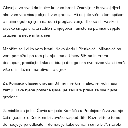
Glasajte za sve kriminalce ko vam brani. Ostavljate ih svojoj djeci
ako vam već nisu pobjegli van granica. Ali odj..ite više s tom spikom
o najmnogobrojnijem narodu i preglasavanju. Eto su i hrvatske i
srpske snage u ratu radile na njegovom uništenju pa nisu uspjele
oružjem a neće ni lajanjem.
Množite se i vi ko vam brani. Neka dođu i Plenković i Milanović pa
vam pomažu i po tom pitanju. Imate Ustav BiH na internetu
dostupan, pročitajte kako se biraju delegati na sve nivoe vlasti i mrš
više s tim lažnim narativom o ugrozi.
Za Komšića glasaju građani BiH jer nije kriminalac, jer voli našu
zemlju i sve njene poštene ljude, jer želi ista prava za sve njene
građane.
Zamislite da je bio Čović umjesto Komšića u Predsjedništvu zadnje
četiri godine, s Dodikom bi završio raspad BiH. Razmislite o tome
do nedjelje pa odlučite – do nas je kako će nam sutra biti”, navela