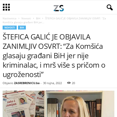
Naslovnica
Novosti
BiH
ŠTEFICA GALIĆ JE OBJAVILA ZANIMLJIV OSVRT: “Za
Komšića glasaju građani BiH jer...
NOVOSTI
BIH
ŠTEFICA GALIĆ JE OBJAVILA
ZANIMLJIV OSVRT: “Za Komšića
glasaju građani BiH jer nije
kriminalac, i mrš više s pričom o
ugroženosti”
Objavio
ZASREBRENICU.ba
-
30 rujna, 2022
20