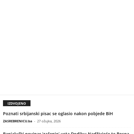
IZDVOJENO
Poznati srbijanski pisac se oglasio nakon pobjede BiH
ZASREBRENICU.ba
-
27 ožujka, 2026
Banjalučki novinar ‘začepio’ usta Dodiku: Nadživjeće te Bosna,