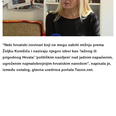
“Neki hrvatski novinari koji ne mogu sakriti mržnju prema
Željku Komšiću i nazivaju njegov izbor kao ‘lažnog ili
prigodnog Hrvata’ ‘političkim nasiljem’ nad jadnim napaćenim,
ugroženim najmalobrojnijim hrvatskim narodom”, napisala je,
između ostalog, glavna urednica portala Tacno.net.