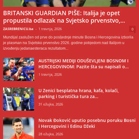
BRITANSKI GUARDIAN PIŠE: Italija je opet
propustila odlazak na Svjetsko prvenstvo,...
ZASREBRENICU.ba
-
1 travnja, 2026
0
Mundijal zaslužen od prve do posljednje minute Bosna i Hercegovina izborila
je plasman na Svjetsko prvenstvo 2026. godine pobjedom nad Italijom u
izvođenju jedanaesteraca rezultatom...
AUSTRIJSKI MEDIJI ODUŠEVLJENI BOSNOM I
HERCEGOVINOM: Pazite šta su napisali o...
1 travnja, 2026
U Zenici besplatna hrana, kafa, kolači,
parking i turistička tura za...
31 ožujka, 2026
Novak Đoković uputio posebnu poruku Bosni
i Hercegovini i Edinu Džeki
28 ožujka, 2026