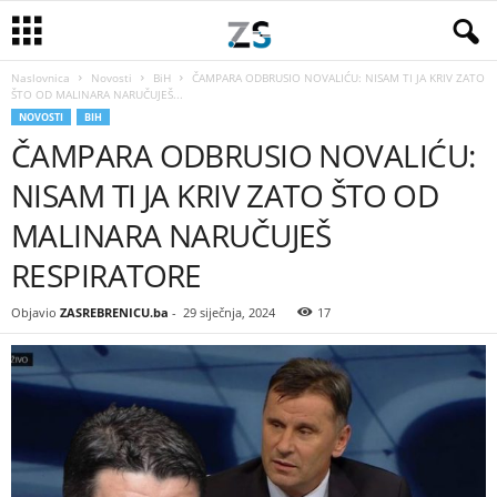
Naslovnica
Novosti
BiH
ČAMPARA ODBRUSIO NOVALIĆU: NISAM TI JA KRIV ZATO
ŠTO OD MALINARA NARUČUJEŠ...
NOVOSTI
BIH
ČAMPARA ODBRUSIO NOVALIĆU:
NISAM TI JA KRIV ZATO ŠTO OD
MALINARA NARUČUJEŠ
RESPIRATORE
Objavio
ZASREBRENICU.ba
-
29 siječnja, 2024
17