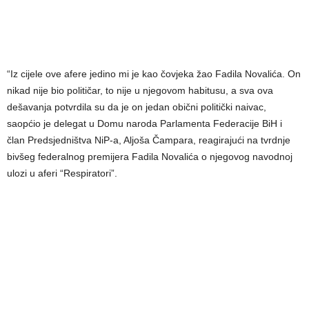
“Iz cijele ove afere jedino mi je kao čovjeka žao Fadila Novalića. On
nikad nije bio političar, to nije u njegovom habitusu, a sva ova
dešavanja potvrdila su da je on jedan obični politički naivac,
saopćio je delegat u Domu naroda Parlamenta Federacije BiH i
član Predsjedništva NiP-a, Aljoša Čampara, reagirajući na tvrdnje
bivšeg federalnog premijera Fadila Novalića o njegovog navodnoj
ulozi u aferi “Respiratori”.