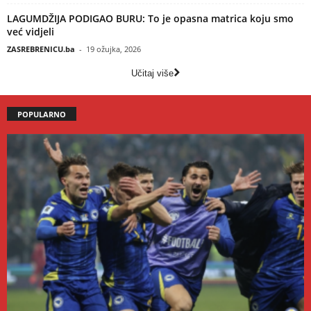
LAGUMDŽIJA PODIGAO BURU: To je opasna matrica koju smo
već vidjeli
ZASREBRENICU.ba
-
19 ožujka, 2026
Učitaj više
POPULARNO