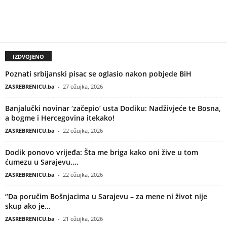
IZDVOJENO
Poznati srbijanski pisac se oglasio nakon pobjede BiH
ZASREBRENICU.ba
-
27 ožujka, 2026
Banjalučki novinar ‘začepio’ usta Dodiku: Nadživjeće te Bosna,
a bogme i Hercegovina itekako!
ZASREBRENICU.ba
-
22 ožujka, 2026
Dodik ponovo vrijeđa: Šta me briga kako oni žive u tom
ćumezu u Sarajevu....
ZASREBRENICU.ba
-
22 ožujka, 2026
“Da poručim Bošnjacima u Sarajevu – za mene ni život nije
skup ako je...
ZASREBRENICU.ba
-
21 ožujka, 2026