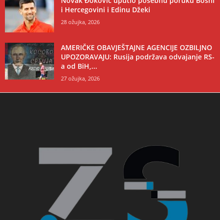
Novak Đoković uputio posebnu poruku Bosni
i Hercegovini i Edinu Džeki
28 ožujka, 2026
AMERIČKE OBAVJEŠTAJNE AGENCIJE OZBILJNO
UPOZORAVAJU: Rusija podržava odvajanje RS-
a od BiH,...
27 ožujka, 2026