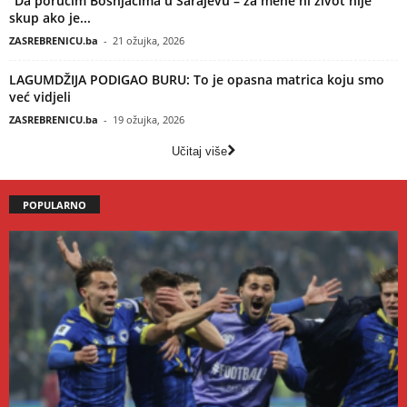
“Da poručim Bošnjacima u Sarajevu – za mene ni život nije
skup ako je...
ZASREBRENICU.ba
-
21 ožujka, 2026
LAGUMDŽIJA PODIGAO BURU: To je opasna matrica koju smo
već vidjeli
ZASREBRENICU.ba
-
19 ožujka, 2026
Učitaj više
POPULARNO