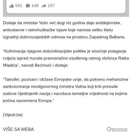
Dodaje da ministar Vulin već dugi niz godina daje antidejtonske,
antiustavne i ratnohuškačke izjave koje nanose veliku štetu
izgradnji dobrosusjedskih odnosa na prostoru Zapadnog Balkana.
“Kulminacija njegove anticivilizacijske politike je sinoćnje polaganje
cvijeća ispred murala pravosnažno osuđenog ratnog zločinca Ratka
Mladića”, navodi Bećirović i dodaje:
“Također, pozivam i države Evropske unije, da pokrenu mehanizme
sankcioniranja neodgovornog ministra Vulina koji krši presude
sudova Ujedinjenih nacija i narušava temeljne vrijednosti na kojima
počiva savremena Evropa.”
(Vijesti.ba)