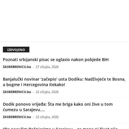
IZDVOJENO
Poznati srbijanski pisac se oglasio nakon pobjede BiH
ZASREBRENICU.ba
-
27 ožujka, 2026
Banjalučki novinar ‘začepio’ usta Dodiku: Nadživjeće te Bosna,
a bogme i Hercegovina itekako!
ZASREBRENICU.ba
-
22 ožujka, 2026
Dodik ponovo vrijeđa: Šta me briga kako oni žive u tom
ćumezu u Sarajevu....
ZASREBRENICU.ba
-
22 ožujka, 2026