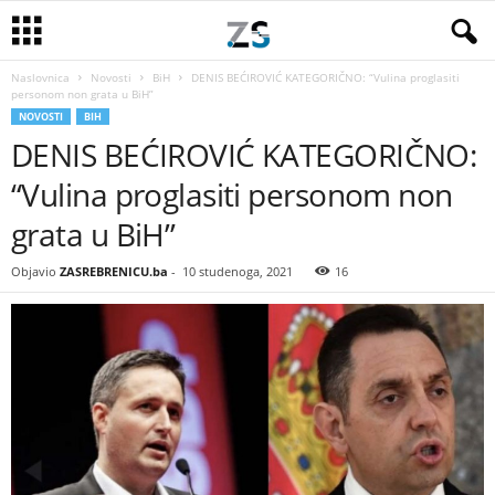
Naslovnica
Novosti
BiH
DENIS BEĆIROVIĆ KATEGORIČNO: “Vulina proglasiti
personom non grata u BiH”
NOVOSTI
BIH
DENIS BEĆIROVIĆ KATEGORIČNO:
“Vulina proglasiti personom non
grata u BiH”
Objavio
ZASREBRENICU.ba
-
10 studenoga, 2021
16