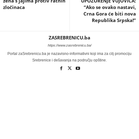
žena s jajima protiv ratnih
UPOZORENJE VUJOVIĆA:
zločinaca
“Ako se ovako nastavi,
Crna Gora će biti nova
Republika Srpska!”
ZASREBRENICU.ba
https://www.zasrebrenicu.ba/
Portal zaSrebrenicu.ba je nazavisno-informativni koji ima za cilj promociju
Srebrenice i dešavanja na području opštine.