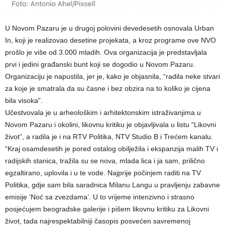
U Novom Pazaru je u drugoj polovini devedesetih osnovala Urban
In, koji je realizovao desetine projekata, a kroz programe ove NVO
prošlo je više od 3.000 mladih. Ova organizacija je predstavljala
prvi i jedini građanski bunt koji se dogodio u Novom Pazaru.
Organizaciju je napustila, jer je, kako je objasnila, “radila neke stvari
za koje je smatrala da su časne i bez obzira na to koliko je cijena
bila visoka”.
Učestvovala je u arheološkim i arhitektonskim istraživanjima u
Novom Pazaru i okolini, likovnu kritiku je objavljivala u listu “Likovni
život”, a radila je i na RTV Politika, NTV Studio B i Trećem kanalu.
“Kraj osamdesetih je pored ostalog obilježila i ekspanzija malih TV i
radijskih stanica, tražila su se nova, mlada lica i ja sam, prilično
egzaltirano, uplovila i u te vode. Najprije počinjem raditi na TV
Politika, gdje sam bila saradnica Milanu Langu u pravljenju zabavne
emisije ‘Noć sa zvezdama’. U to vrijeme intenzivno i strasno
posjećujem beogradske galerije i pišem likovnu kritiku za Likovni
život, tada najrespektabilniji časopis posvećen savremenoj