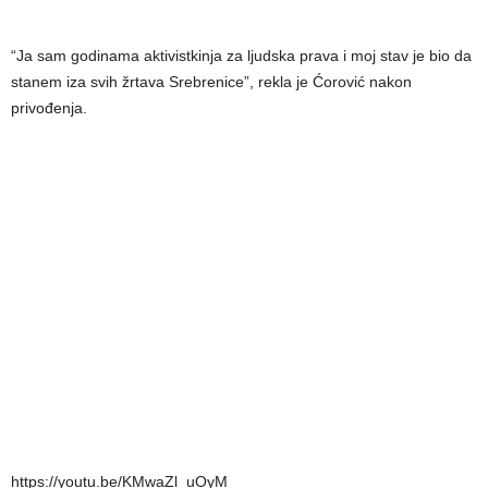
“Ja sam godinama aktivistkinja za ljudska prava i moj stav je bio da
stanem iza svih žrtava Srebrenice”, rekla je Ćorović nakon
privođenja.
https://youtu.be/KMwaZl_uOyM