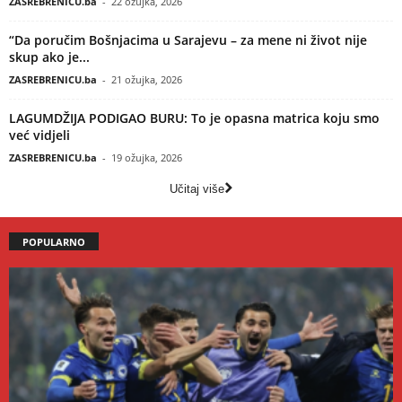
ZASREBRENICU.ba
-
22 ožujka, 2026
“Da poručim Bošnjacima u Sarajevu – za mene ni život nije
skup ako je...
ZASREBRENICU.ba
-
21 ožujka, 2026
LAGUMDŽIJA PODIGAO BURU: To je opasna matrica koju smo
već vidjeli
ZASREBRENICU.ba
-
19 ožujka, 2026
Učitaj više
POPULARNO