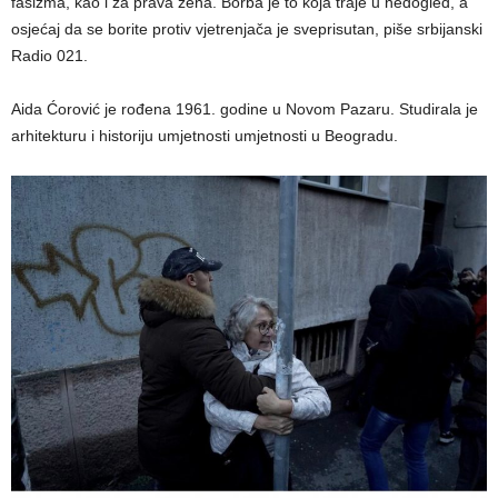
fašizma, kao i za prava žena. Borba je to koja traje u nedogled, a
osjećaj da se borite protiv vjetrenjača je sveprisutan, piše srbijanski
Radio 021.
Aida Ćorović je rođena 1961. godine u Novom Pazaru. Studirala je
arhitekturu i historiju umjetnosti umjetnosti u Beogradu.