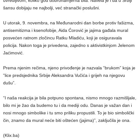
uvredljivom, koliko god dobronamjerna bila. Navela je i da u Srbiji
šansu dobijaju ne najbolji, već stranački poslušni.
U utorak, 9. novembra, na Međunarodni dan borbe protiv fašizma,
antisemitizma i ksenofobije, Aida Ćorović je jajima gađala mural
posvećen ratnom zločincu Ratku Mladiću, koji je osiguravala
policija. Nakon toga je privedena, zajedno s aktivistkinjom Jelenom
Jaćimović.
Prema njenim rečima, njeno privođenje je nazvala “brukom” koja je
“lice predsjednika Srbije Aleksandra Vučića i grijeh na njegovu
dušu”.
“I naša reakcija je bila potpuno spontana, nismo mnogo razmišljale,
bilo mi je žao da budemo tu i da mediji odu. Danas je važan dan i
nosi mnogo simbolike i tu smo priliku propustili. To je bio simbolički
čin, znamo da mural neće biti oštećen (jajima)”, zaključila je ona.
(Klix.ba)