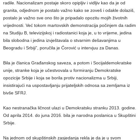
radile. Nacionalizam postaje skoro opipljiv i vidljiv kao da je od
granita, odjednom je postalo važno kako se zoveš i odakle dolaziš,
postalo je važno sve ono što je pripadalo opozitu mojih životnih
vrijednosti. Već tokom martovskih demonstracija počinjem da radim
na Studiju B, televizijskoj i radiostanici koja je, u to vrijeme, jedina
bila slobodna i jedina izvještavala o stvarnim dešavanjima u
Beogradu i Srbiji”, poručila je Ćorović u intervjuu za Danas.
Bila je članica Građanskog saveza, a potom i Socijaldemokratske
unije, stranke koja je učestvovala u formiranju Demokratske
opozicije Srbije i koja se borila protiv nacionalizma u Srbiji,
insistirajući na uspostavljanju prijateljskih odnosa sa zemljama iz
bivše SFRJ.
Kao nestranačka ličnost ulazi u Demokratsku stranku 2013. godine.
Od aprila 2014. do juna 2016. bila je narodna poslanica u Skupštini
Srbije.
Na jednom od skupštinskih zasjedanja rekla je da je u svom