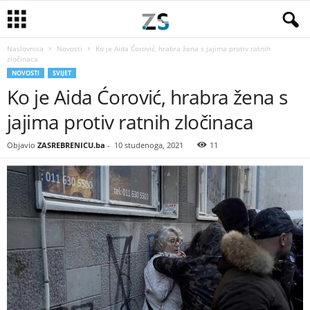
Naslovnica
Novosti
Ko je Aida Ćorović, hrabra žena s jajima protiv ratnih
zločinaca
NOVOSTI
SVIJET
Ko je Aida Ćorović, hrabra žena s
jajima protiv ratnih zločinaca
Objavio
ZASREBRENICU.ba
-
10 studenoga, 2021
11