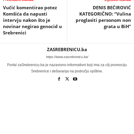
Vučić komentirao potez
DENIS BEĆIROVIĆ
Komšića da napusti
KATEGORIČNO: “Vulina
intervju nakon što je
proglasiti personom non
novinar negirao genocid u
grata u BiH”
Srebrenici
ZASREBRENICU.ba
https://www.zasrebrenicu.ba/
Portal zaSrebrenicu.ba je nazavisno-informativni koji ima za cilj promociju
Srebrenice i dešavanja na području opštine.