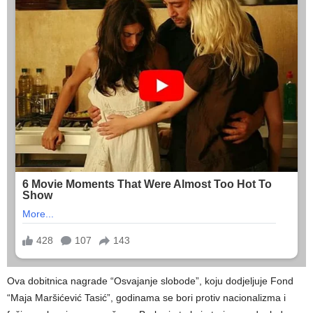
Ova dobitnica nagrade “Osvajanje slobode”, koju dodjeljuje Fond
“Maja Maršićević Tasić”, godinama se bori protiv nacionalizma i