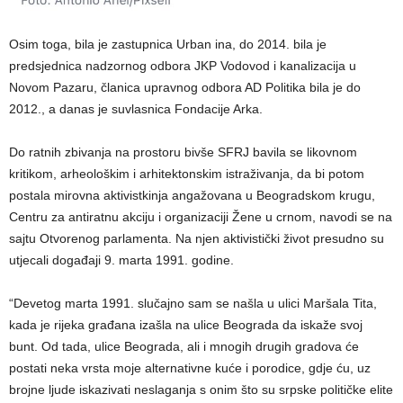
Osim toga, bila je zastupnica Urban ina, do 2014. bila je
predsjednica nadzornog odbora JKP Vodovod i kanalizacija u
Novom Pazaru, članica upravnog odbora AD Politika bila je do
2012., a danas je suvlasnica Fondacije Arka.
Do ratnih zbivanja na prostoru bivše SFRJ bavila se likovnom
kritikom, arheološkim i arhitektonskim istraživanja, da bi potom
postala mirovna aktivistkinja angažovana u Beogradskom krugu,
Centru za antiratnu akciju i organizaciji Žene u crnom, navodi se na
sajtu Otvorenog parlamenta. Na njen aktivistički život presudno su
utjecali događaji 9. marta 1991. godine.
“Devetog marta 1991. slučajno sam se našla u ulici Maršala Tita,
kada je rijeka građana izašla na ulice Beograda da iskaže svoj
bunt. Od tada, ulice Beograda, ali i mnogih drugih gradova će
postati neka vrsta moje alternativne kuće i porodice, gdje ću, uz
brojne ljude iskazivati neslaganja s onim što su srpske političke elite