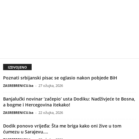
IZDVOJENO
Poznati srbijanski pisac se oglasio nakon pobjede BiH
ZASREBRENICU.ba
-
27 ožujka, 2026
Banjalučki novinar ‘začepio’ usta Dodiku: Nadživjeće te Bosna,
a bogme i Hercegovina itekako!
ZASREBRENICU.ba
-
22 ožujka, 2026
Dodik ponovo vrijeđa: Šta me briga kako oni žive u tom
ćumezu u Sarajevu....