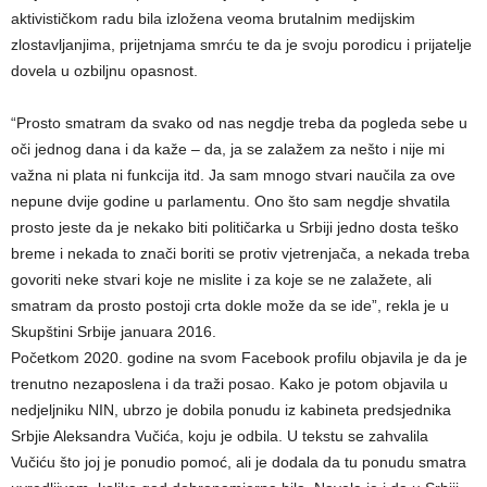
aktivističkom radu bila izložena veoma brutalnim medijskim
zlostavljanjima, prijetnjama smrću te da je svoju porodicu i prijatelje
dovela u ozbiljnu opasnost.
“Prosto smatram da svako od nas negdje treba da pogleda sebe u
oči jednog dana i da kaže – da, ja se zalažem za nešto i nije mi
važna ni plata ni funkcija itd. Ja sam mnogo stvari naučila za ove
nepune dvije godine u parlamentu. Ono što sam negdje shvatila
prosto jeste da je nekako biti političarka u Srbiji jedno dosta teško
breme i nekada to znači boriti se protiv vjetrenjača, a nekada treba
govoriti neke stvari koje ne mislite i za koje se ne zalažete, ali
smatram da prosto postoji crta dokle može da se ide”, rekla je u
Skupštini Srbije januara 2016.
Početkom 2020. godine na svom Facebook profilu objavila je da je
trenutno nezaposlena i da traži posao. Kako je potom objavila u
nedjeljniku NIN, ubrzo je dobila ponudu iz kabineta predsjednika
Srbjie Aleksandra Vučića, koju je odbila. U tekstu se zahvalila
Vučiću što joj je ponudio pomoć, ali je dodala da tu ponudu smatra