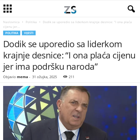
Naslovnica
Politika
Dodik se uporedio sa liderkom krajnje desnice: “I ona plaća
cijenu jer...
POLITIKA
VIJESTI
Dodik se uporedio sa liderkom
krajnje desnice: “I ona plaća cijenu
jer ima podršku naroda”
Objavio
mema
-
31 ožujka, 2025
211