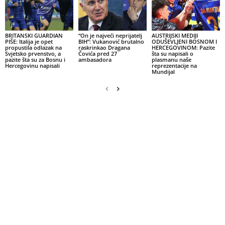
BRITANSKI GUARDIAN
“On je najveći neprijatelj
AUSTRIJSKI MEDIJI
PIŠE: Italija je opet
BIH”: Vukanović brutalno
ODUŠEVLJENI BOSNOM I
propustila odlazak na
raskrinkao Dragana
HERCEGOVINOM: Pazite
Svjetsko prvenstvo, a
Čovića pred 27
šta su napisali o
pazite šta su za Bosnu i
ambasadora
plasmanu naše
Hercegovinu napisali
reprezentacije na
Mundijal