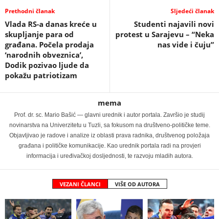
Prethodni članak
Sljedeći članak
Vlada RS-a danas kreće u
Studenti najavili novi
skupljanje para od
protest u Sarajevu – “Neka
građana. Počela prodaja
nas vide i čuju”
‘narodnih obveznica’,
Dodik pozivao ljude da
pokažu patriotizam
mema
Prof. dr. sc. Mario Bašić — glavni urednik i autor portala. Završio je studij
novinarstva na Univerzitetu u Tuzli, sa fokusom na društveno-političke teme.
Objavljivao je radove i analize iz oblasti prava radnika, društvenog položaja
građana i političke komunikacije. Kao urednik portala radi na provjeri
informacija i uređivačkoj dosljednosti, te razvoju mladih autora.
VEZANI ČLANCI
VIŠE OD AUTORA