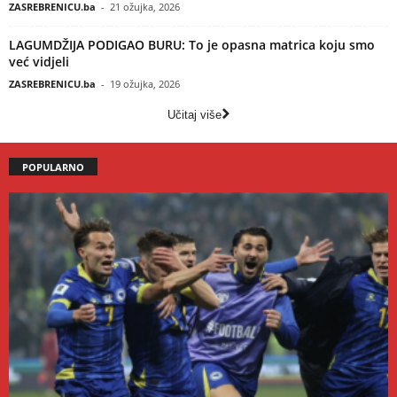
ZASREBRENICU.ba
-
21 ožujka, 2026
LAGUMDŽIJA PODIGAO BURU: To je opasna matrica koju smo
već vidjeli
ZASREBRENICU.ba
-
19 ožujka, 2026
Učitaj više
POPULARNO