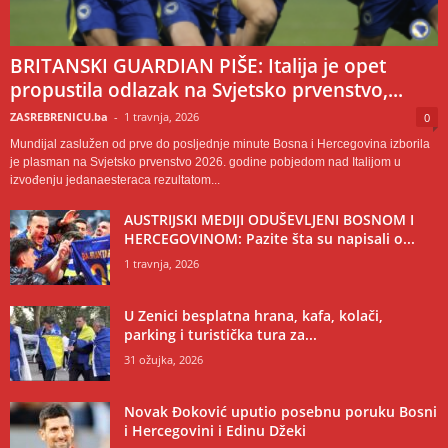
BRITANSKI GUARDIAN PIŠE: Italija je opet
propustila odlazak na Svjetsko prvenstvo,...
ZASREBRENICU.ba
-
1 travnja, 2026
0
Mundijal zaslužen od prve do posljednje minute Bosna i Hercegovina izborila
je plasman na Svjetsko prvenstvo 2026. godine pobjedom nad Italijom u
izvođenju jedanaesteraca rezultatom...
AUSTRIJSKI MEDIJI ODUŠEVLJENI BOSNOM I
HERCEGOVINOM: Pazite šta su napisali o...
1 travnja, 2026
U Zenici besplatna hrana, kafa, kolači,
parking i turistička tura za...
31 ožujka, 2026
Novak Đoković uputio posebnu poruku Bosni
i Hercegovini i Edinu Džeki