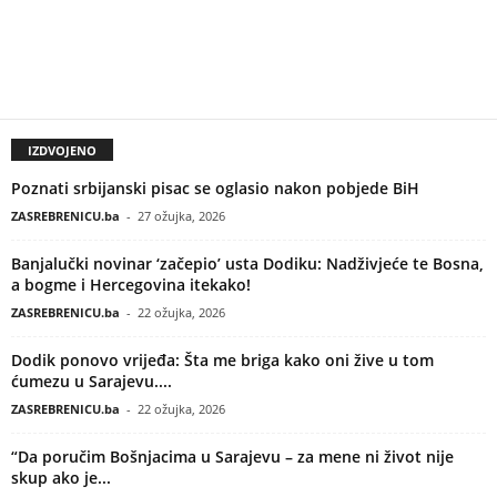
IZDVOJENO
Poznati srbijanski pisac se oglasio nakon pobjede BiH
ZASREBRENICU.ba
-
27 ožujka, 2026
Banjalučki novinar ‘začepio’ usta Dodiku: Nadživjeće te Bosna,
a bogme i Hercegovina itekako!
ZASREBRENICU.ba
-
22 ožujka, 2026
Dodik ponovo vrijeđa: Šta me briga kako oni žive u tom
ćumezu u Sarajevu....
ZASREBRENICU.ba
-
22 ožujka, 2026
“Da poručim Bošnjacima u Sarajevu – za mene ni život nije
skup ako je...