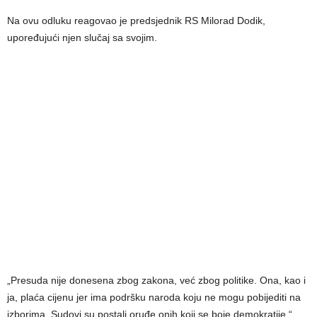
Na ovu odluku reagovao je predsjednik RS Milorad Dodik,
upoređujući njen slučaj sa svojim.
„Presuda nije donesena zbog zakona, već zbog politike. Ona, kao i
ja, plaća cijenu jer ima podršku naroda koju ne mogu pobijediti na
izborima. Sudovi su postali oruđe onih koji se boje demokratije,“