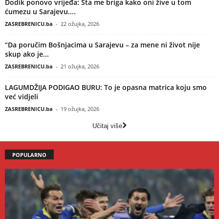
Dodik ponovo vrijeđa: Šta me briga kako oni žive u tom
ćumezu u Sarajevu....
ZASREBRENICU.ba
-
22 ožujka, 2026
“Da poručim Bošnjacima u Sarajevu – za mene ni život nije
skup ako je...
ZASREBRENICU.ba
-
21 ožujka, 2026
LAGUMDŽIJA PODIGAO BURU: To je opasna matrica koju smo
već vidjeli
ZASREBRENICU.ba
-
19 ožujka, 2026
Učitaj više
POPULARNO