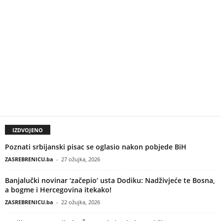
IZDVOJENO
Poznati srbijanski pisac se oglasio nakon pobjede BiH
ZASREBRENICU.ba
-
27 ožujka, 2026
Banjalučki novinar ‘začepio’ usta Dodiku: Nadživjeće te Bosna,
a bogme i Hercegovina itekako!
ZASREBRENICU.ba
-
22 ožujka, 2026