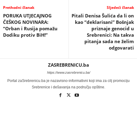
Prethodni članak
Sljedeći članak
PORUKA UTJECAJNOG
Pitali Denisa Šulića da li on
ČEŠKOG NOVINARA:
kao “deklarisani” Bošnjak
“Orban i Rusija pomažu
priznaje genocid u
Dodiku protiv BiH!”
Srebrenici: Na takva
pitanja sada ne želim
odgovarati
ZASREBRENICU.ba
https://www.zasrebrenicu.ba/
Portal zaSrebrenicu.ba je nazavisno-informativni koji ima za cilj promociju
Srebrenice i dešavanja na području opštine.