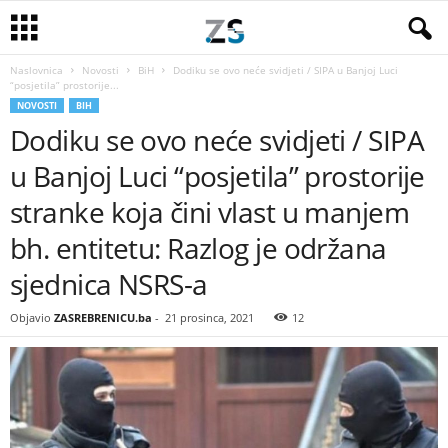
Naslovnica
Novosti
BiH
Dodiku se ovo neće svidjeti / SIPA u Banjoj Luci
“posjetila” prostorije...
NOVOSTI
BIH
Dodiku se ovo neće svidjeti / SIPA
u Banjoj Luci “posjetila” prostorije
stranke koja čini vlast u manjem
bh. entitetu: Razlog je održana
sjednica NSRS-a
Objavio
ZASREBRENICU.ba
-
21 prosinca, 2021
12