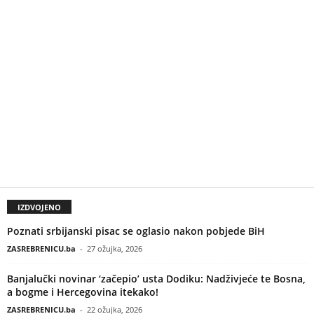
IZDVOJENO
Poznati srbijanski pisac se oglasio nakon pobjede BiH
ZASREBRENICU.ba
-
27 ožujka, 2026
Banjalučki novinar ‘začepio’ usta Dodiku: Nadživjeće te Bosna,
a bogme i Hercegovina itekako!
ZASREBRENICU.ba
-
22 ožujka, 2026