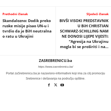
Prethodni članak
Sljedeći članak
Skandalozno: Dodik preko
BIVŠI VISOKI PREDSTAVNIK
ruske misije pisao UN-u i
U BiH CHRISTIAN
tvrdio da je BiH neutralna
SCHWARZ-SCHILLING NAM
o ratu u Ukrajini
NE DONOSI LIJEPE VIJESTI:
“Agresija na Ukrajinu
mogla bi se proširiti i na…
ZASREBRENICU.ba
https://www.zasrebrenicu.ba/
Portal zaSrebrenicu.ba je nazavisno-informativni koji ima za cilj promociju
Srebrenice i dešavanja na području opštine.