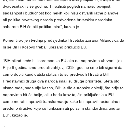
dvadesetak i više godina. Ti različiti pogledi na našu povijest,
sadašnjost i budućnost kod nekih koji nisu ostvarili ratne planove,
ali politika hrvatskog naroda predvođena hrvatskim narodnim
saborom BiH će biti politika mira”, kazao je.
Komentirao je i tvrdnju predsjednika Hrvetske Zorana Milanovića da
bi se BiH i Kosovo trebali ubrzano priključiti EU.
“BiH nikad neće biti spreman za EU ako ne napravimo ubrzani tijek.
Prije 6 godina smo predali zahtjev, 2018. godine smo bili sigurni da
ćemo dobiti kandidatski status i to su predvodili Hrvati u BiH.
Predstavnici druga dva naroda imali su druge prioritete. Šteta što
nismo tada, sada nije kasno, BiH je dio europske obitelji, što prije to
napravimo bit će bolje, ali u hodu kroz taj čin priključenja u EU
ćemo morati napraviti transformaciju kako bi napravili racionalno i
uređeno društvo koje će funkcionirati po svim standardima unutar
EU”, kazao je.