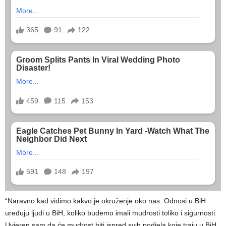
“Naravno kad vidimo kakvo je okruženje oko nas. Odnosi u BiH
uređuju ljudi u BiH, koliko budemo imali mudrosti toliko i sigurnosti.
Uvjeren sam da će mudrost biti ispred svih podjela koje traju u BiH