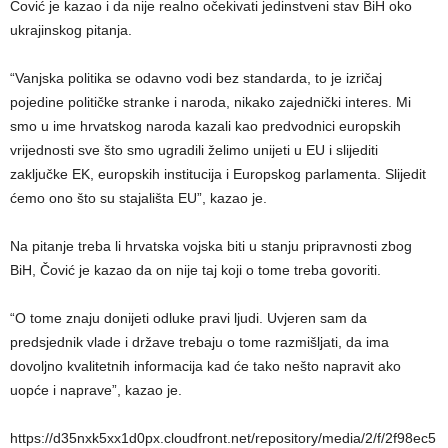
Čović je kazao i da nije realno očekivati jedinstveni stav BiH oko
ukrajinskog pitanja.
“Vanjska politika se odavno vodi bez standarda, to je izričaj
pojedine političke stranke i naroda, nikako zajednički interes. Mi
smo u ime hrvatskog naroda kazali kao predvodnici europskih
vrijednosti sve što smo ugradili želimo unijeti u EU i slijediti
zaključke EK, europskih institucija i Europskog parlamenta. Slijedit
ćemo ono što su stajališta EU”, kazao je.
Na pitanje treba li hrvatska vojska biti u stanju pripravnosti zbog
BiH, Čović je kazao da on nije taj koji o tome treba govoriti.
“O tome znaju donijeti odluke pravi ljudi. Uvjeren sam da
predsjednik vlade i države trebaju o tome razmišljati, da ima
dovoljno kvalitetnih informacija kad će tako nešto napravit ako
uopće i naprave”, kazao je.
https://d35nxk5xx1d0px.cloudfront.net/repository/media/2/f/2f98ec5