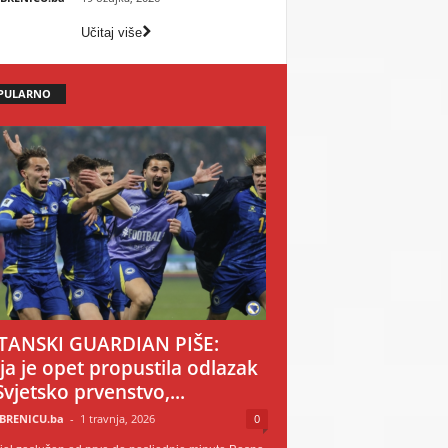
Učitaj više
PULARNO
TANSKI GUARDIAN PIŠE:
ija je opet propustila odlazak
Svjetsko prvenstvo,...
BRENICU.ba
-
1 travnja, 2026
0