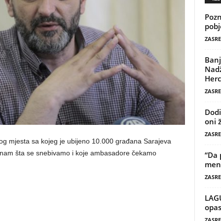
Pozn
pobj
ZASRE
Banj
Nadž
Herc
ZASRE
Dodi
oni 
ZASRE
tog mjesta sa kojeg je ubijeno 10.000 građana Sarajeva
e znam šta se snebivamo i koje ambasadore čekamo
“Da 
mene
ZASRE
LAG
opas
ZASRE