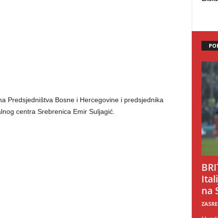
PO
na Predsjedništva Bosne i Hercegovine i predsjednika
lnog centra Srebrenica Emir Suljagić.
BRI
Ital
na 
ZASRE