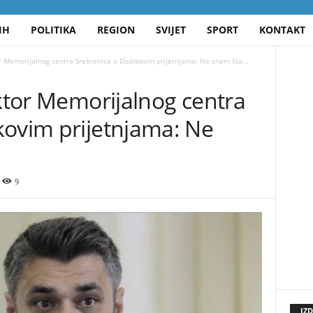
IH
POLITIKA
REGION
SVIJET
SPORT
KONTAKT
or Memorijalnog centra Srebrenica o Dodikovim prijetnjama: Ne znam šta...
ektor Memorijalnog centra
kovim prijetnjama: Ne
9
IZ