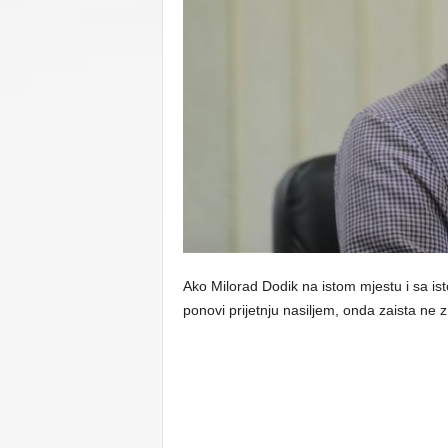
C
U
Ako Milorad Dodik na istom mjestu i sa is
ponovi prijetnju nasiljem, onda zaista n