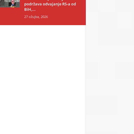
podržava odvajanje RS-a od
BiH,...
27 ožujka, 2026