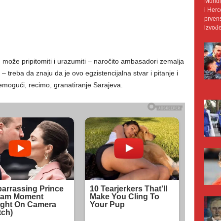
Mundij
i Herc
prvens
izvođe
m može pripitomiti i urazumiti – naročito ambasadori zemalja
– treba da znaju da je ovo egzistencijalna stvar i pitanje i
nemogući, recimo, granatiranje Sarajeva.