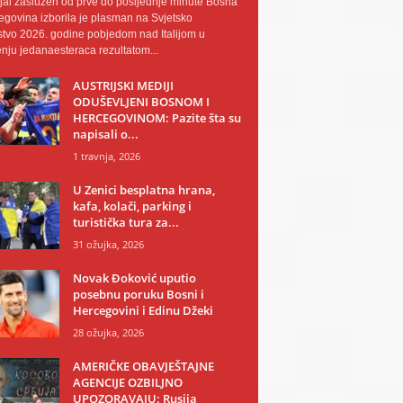
al zaslužen od prve do posljednje minute Bosna
egovina izborila je plasman na Svjetsko
tvo 2026. godine pobjedom nad Italijom u
nju jedanaesteraca rezultatom...
AUSTRIJSKI MEDIJI
ODUŠEVLJENI BOSNOM I
HERCEGOVINOM: Pazite šta su
napisali o...
1 travnja, 2026
U Zenici besplatna hrana,
kafa, kolači, parking i
turistička tura za...
31 ožujka, 2026
Novak Đoković uputio
posebnu poruku Bosni i
Hercegovini i Edinu Džeki
28 ožujka, 2026
AMERIČKE OBAVJEŠTAJNE
AGENCIJE OZBILJNO
UPOZORAVAJU: Rusija