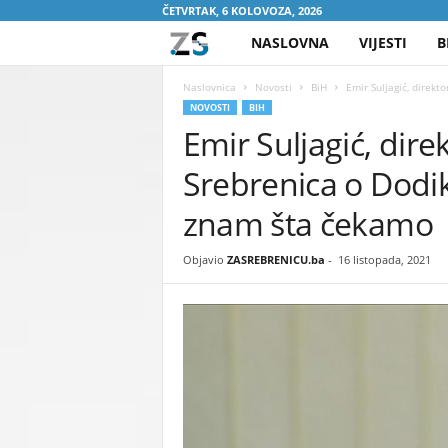
ČETVRTAK, 6 KOLOVOZA, 2026
NASLOVNA
VIJESTI
B
Z
A
Naslovnica
Novosti
BiH
Emir Suljagić, direkt
NOVOSTI
BIH
Emir Suljagić, dir
S
Srebrenica o Dodi
R
znam šta čekamo
E
Objavio
ZASREBRENICU.ba
-
16 listopada, 2021
B
R
E
N
I