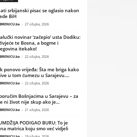
ati srbijanski pisac se oglasio nakon
ede BiH
BRENICU.ba
-
27 ožujka, 2026
alučki novinar ‘začepio’ usta Dodiku:
ivjeće te Bosna, a bogme i
egovina itekako!
BRENICU.ba
-
22 ožujka, 2026
k ponovo vrijeđa: Šta me briga kako
žive u tom ćumezu u Sarajevu....
BRENICU.ba
-
22 ožujka, 2026
poručim Bošnjacima u Sarajevu – za
 ni život nije skup ako je...
BRENICU.ba
-
21 ožujka, 2026
UMDŽIJA PODIGAO BURU: To je
na matrica koju smo već vidjeli
BRENICU.ba
-
19 ožujka, 2026