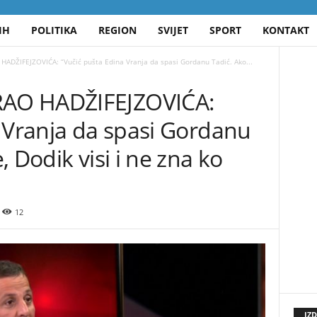
IH
POLITIKA
REGION
SVIJET
SPORT
KONTAKT
DŽIFEJZOVIĆA: “Vučić pušta Edina Vranja da spasi Gordanu Tadić. Ako...
AO HADŽIFEJZOVIĆA:
a Vranja da spasi Gordanu
 Dodik visi i ne zna ko
12
IZ