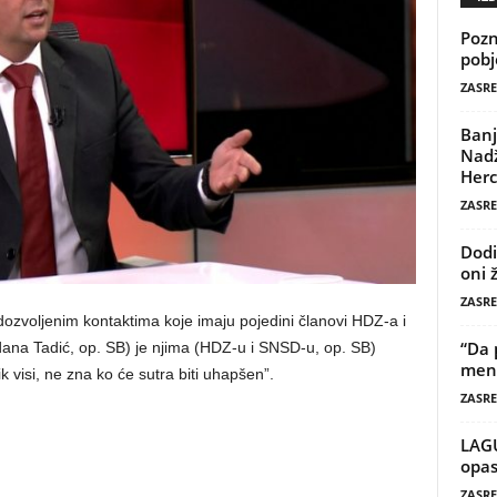
Pozn
pobj
ZASRE
Banj
Nadž
Herc
ZASRE
Dodi
oni 
ZASRE
zvoljenim kontaktima koje imaju pojedini članovi HDZ-a i
“Da 
a Tadić, op. SB) je njima (HDZ-u i SNSD-u, op. SB)
mene
k visi, ne zna ko će sutra biti uhapšen”.
ZASRE
LAG
opas
ZASRE