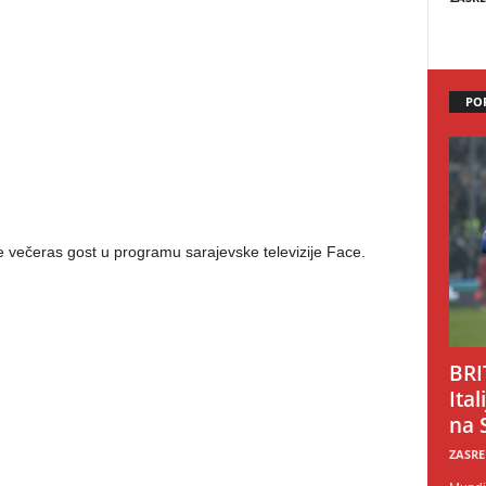
PO
 večeras gost u programu sarajevske televizije Face.
BRI
Ital
na 
ZASRE