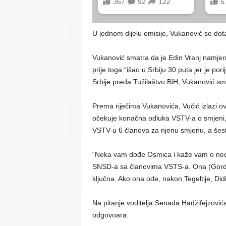
U jednom dijelu emisije, Vukanović se dot
Vukanović smatra da je Edin Vranj namjern
prije toga “išao u Srbiju 30 puta jer je po
Srbije preda Tužilaštvu BiH, Vukanović 
Prema riječima Vukanovića, Vučić izlazi o
očekuje konačna odluka VSTV-a o smjeni,
VSTV-u 6 članova za njenu smjenu, a šest p
“Neka vam dođe Osmica i kaže vam o nedo
SNSD-a sa članovima VSTS-a. Ona (Gordan
ključna. Ako ona ode, nakon Tegeltije, Didi
Na pitanje voditelja Senada Hadžifejzovi
odgovoara: