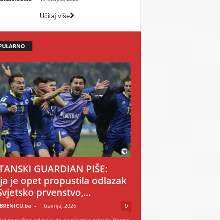
Učitaj više
PULARNO
TANSKI GUARDIAN PIŠE:
ija je opet propustila odlazak
Svjetsko prvenstvo,...
BRENICU.ba
-
1 travnja, 2026
0