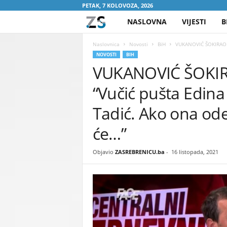
PETAK, 7 KOLOVOZA, 2026
NASLOVNA
VIJESTI
B
Z
A
Naslovnica
Novosti
BiH
VUKANOVIĆ ŠOKIRAO HA
NOVOSTI
BIH
VUKANOVIĆ ŠOKIR
S
“Vučić pušta Edin
R
Tadić. Ako ona ode,
E
će…”
B
Objavio
ZASREBRENICU.ba
-
16 listopada, 2021
R
E
N
I