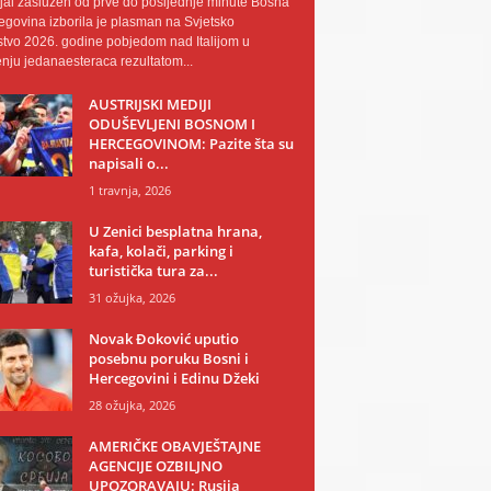
al zaslužen od prve do posljednje minute Bosna
egovina izborila je plasman na Svjetsko
tvo 2026. godine pobjedom nad Italijom u
nju jedanaesteraca rezultatom...
AUSTRIJSKI MEDIJI
ODUŠEVLJENI BOSNOM I
HERCEGOVINOM: Pazite šta su
napisali o...
1 travnja, 2026
U Zenici besplatna hrana,
kafa, kolači, parking i
turistička tura za...
31 ožujka, 2026
Novak Đoković uputio
posebnu poruku Bosni i
Hercegovini i Edinu Džeki
28 ožujka, 2026
AMERIČKE OBAVJEŠTAJNE
AGENCIJE OZBILJNO
UPOZORAVAJU: Rusija