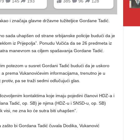
akao i značaja glavne državne tužiteljice Gordane Tadić.
o sada uhapšen od strane srbijanske policije budući da je
rijeklom iz Prijepolja”. Ponudu Vučića da se 26 predmeta iz
smatra manevrom sa ciljem spašavanja Gordane Tadić.
vim potezom u susret Gordani Tadić budući da je uskoro
 a prema Vukanovićevim informacijama, trenutno je u
rotiv, pa se traži sedmi odlučujući glas.
zvoljenim kontaktima koje imaju pojedini članovi HDZ-a i
a Tadić, op. SB) je njima (HDZ-u i SNSD-u, op. SB)
k visi, ne zna ko će sutra biti uhapšen”.
ća zašto bi Gordana Tadić čuvala Dodika, Vukanović