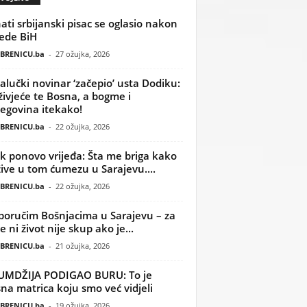
ati srbijanski pisac se oglasio nakon
ede BiH
BRENICU.ba
-
27 ožujka, 2026
alučki novinar ‘začepio’ usta Dodiku:
ivjeće te Bosna, a bogme i
egovina itekako!
BRENICU.ba
-
22 ožujka, 2026
k ponovo vrijeđa: Šta me briga kako
žive u tom ćumezu u Sarajevu....
BRENICU.ba
-
22 ožujka, 2026
poručim Bošnjacima u Sarajevu – za
 ni život nije skup ako je...
BRENICU.ba
-
21 ožujka, 2026
UMDŽIJA PODIGAO BURU: To je
na matrica koju smo već vidjeli
BRENICU.ba
-
19 ožujka, 2026