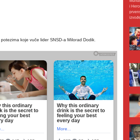
Mundij
i Herc
prvens
izvođe
i i potezima koje vuče lider SNSD-a Milorad Dodik.