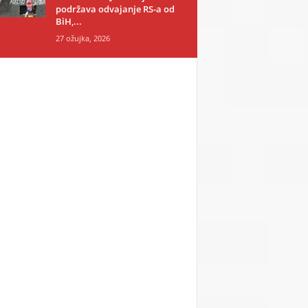
podržava odvajanje RS-a od
BiH,...
27 ožujka, 2026