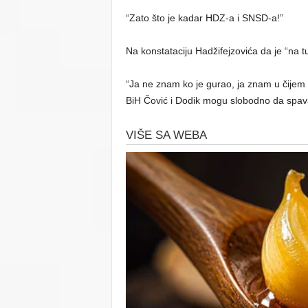
“Zato što je kadar HDZ-a i SNSD-a!”
Na konstataciju Hadžifejzovića da je “na t
“Ja ne znam ko je gurao, ja znam u čijem 
BiH Čović i Dodik mogu slobodno da spav