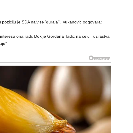
u poziciju je SDA najviše ‘gurala'”, Vukanović odgovara:
interesu ona radi. Dok je Gordana Tadić na čelu Tužilaštva
aju”