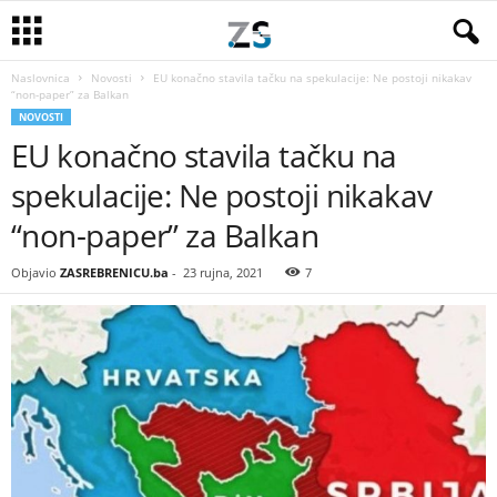
Naslovnica
Novosti
EU konačno stavila tačku na spekulacije: Ne postoji nikakav
“non-paper” za Balkan
NOVOSTI
EU konačno stavila tačku na
spekulacije: Ne postoji nikakav
“non-paper” za Balkan
Objavio
ZASREBRENICU.ba
-
23 rujna, 2021
7