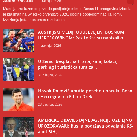
ZASREBRENICU.ba
-
1 travnja, 2026
0
Mundijal zaslužen od prve do posljednje minute Bosna i Hercegovina izborila
je plasman na Svjetsko prvenstvo 2026. godine pobjedom nad Italijom u
izvođenju jedanaesteraca rezultatom...
AUSTRIJSKI MEDIJI ODUŠEVLJENI BOSNOM I
HERCEGOVINOM: Pazite šta su napisali o...
1 travnja, 2026
U Zenici besplatna hrana, kafa, kolači,
parking i turistička tura za...
31 ožujka, 2026
Novak Đoković uputio posebnu poruku Bosni
i Hercegovini i Edinu Džeki
28 ožujka, 2026
AMERIČKE OBAVJEŠTAJNE AGENCIJE OZBILJNO
UPOZORAVAJU: Rusija podržava odvajanje RS-
a od BiH,...