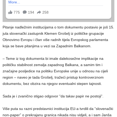
Pitanje nadležnim institucijama o tom dokumentu postavio je još 15.
jula slovenački zastupnik Klemen Grošelj iz političke grupacije
Obnovimo Evropu i član više radnih tijela Evropskog parlamenta
koja se bave pitanjima u vezi sa Zapadnim Balkanom.
– Teme iz tog dokumenta bi imale dalekosežne implikacije na
političku stabilnost zemalja zapadnog Balkana, a samim tim i
značajne posljedice na politiku Evropske unije u odnosu na cijeli
region – naveo je tada Grošelj, tražeći pristup kontroverznom
dokumentu, bez obzira na njegov eventualni stepen tajnosti.
Sada je i zvanično stigao odgovor “da takav papir ne postoji”.
Više puta su razni predstavnici institucija EU-a tvrdili da “slovenački
non-paper” o prekrajanu granica nikada nisu vidjeli, a i sam Janša