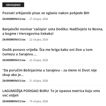
IZDVOJENO
Poznati srbijanski pisac se oglasio nakon pobjede BiH
ZASREBRENICU.ba
-
27 ožujka, 2026
Banjalučki novinar ‘začepio’ usta Dodiku: Nadživjeće te Bosna,
a bogme i Hercegovina itekako!
ZASREBRENICU.ba
-
22 ožujka, 2026
Dodik ponovo vrijeđa: Šta me briga kako oni žive u tom
ćumezu u Sarajevu....
ZASREBRENICU.ba
-
22 ožujka, 2026
“Da poručim Bošnjacima u Sarajevu – za mene ni život nije
skup ako je...
ZASREBRENICU.ba
-
21 ožujka, 2026
LAGUMDŽIJA PODIGAO BURU: To je opasna matrica koju smo
već vidjeli
ZASREBRENICU.ba
-
19 ožujka, 2026