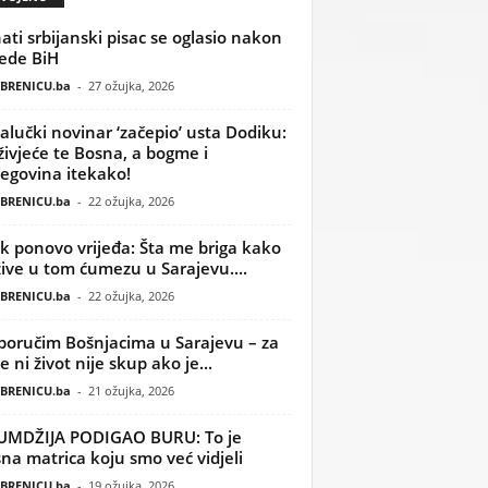
ati srbijanski pisac se oglasio nakon
ede BiH
BRENICU.ba
-
27 ožujka, 2026
alučki novinar ‘začepio’ usta Dodiku:
ivjeće te Bosna, a bogme i
egovina itekako!
BRENICU.ba
-
22 ožujka, 2026
k ponovo vrijeđa: Šta me briga kako
žive u tom ćumezu u Sarajevu....
BRENICU.ba
-
22 ožujka, 2026
poručim Bošnjacima u Sarajevu – za
 ni život nije skup ako je...
BRENICU.ba
-
21 ožujka, 2026
UMDŽIJA PODIGAO BURU: To je
na matrica koju smo već vidjeli
BRENICU.ba
-
19 ožujka, 2026