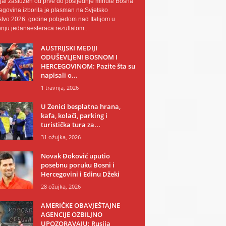
al zaslužen od prve do posljednje minute Bosna
egovina izborila je plasman na Svjetsko
tvo 2026. godine pobjedom nad Italijom u
nju jedanaesteraca rezultatom...
AUSTRIJSKI MEDIJI
ODUŠEVLJENI BOSNOM I
HERCEGOVINOM: Pazite šta su
napisali o...
1 travnja, 2026
U Zenici besplatna hrana,
kafa, kolači, parking i
turistička tura za...
31 ožujka, 2026
Novak Đoković uputio
posebnu poruku Bosni i
Hercegovini i Edinu Džeki
28 ožujka, 2026
AMERIČKE OBAVJEŠTAJNE
AGENCIJE OZBILJNO
UPOZORAVAJU: Rusija