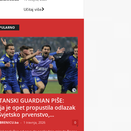
Učitaj više
PULARNO
TANSKI GUARDIAN PIŠE:
ija je opet propustila odlazak
Svjetsko prvenstvo,...
BRENICU.ba
-
1 travnja, 2026
0