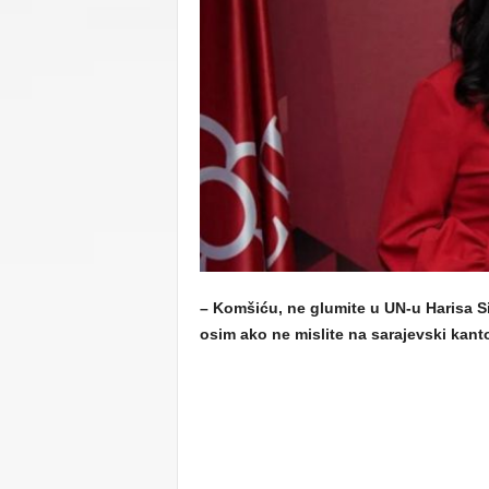
C
U
– Komšiću, ne glumite u UN-u Harisa Sil
osim ako ne mislite na sarajevski kant