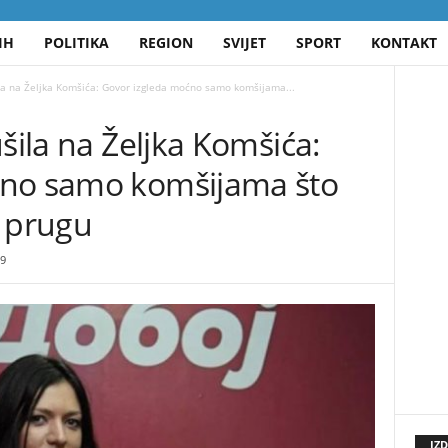
IH
POLITIKA
REGION
SVIJET
SPORT
KONTAKT
ila na Željka Komšića: Govor izgleda moćno samo komšijama...
šila na Željka Komšića:
ćno samo komšijama što
u prugu
9
IZ