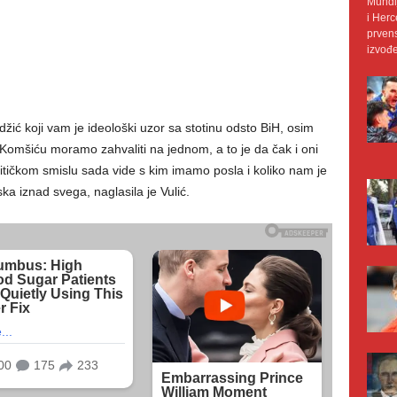
Mundij
i Herc
prvens
izvođe
žić koji vam je ideološki uzor sa stotinu odsto BiH, osim
 Komšiću moramo zahvaliti na jednom, a to je da čak i oni
litičkom smislu sada vide s kim imamo posla i koliko nam je
a iznad svega, naglasila je Vulić.