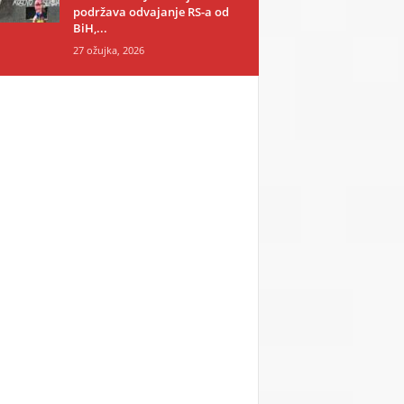
podržava odvajanje RS-a od
BiH,...
27 ožujka, 2026