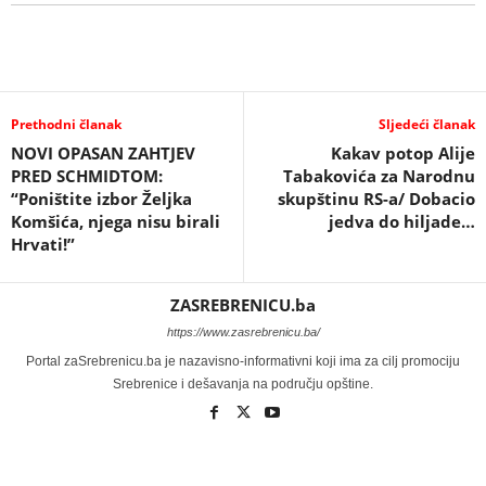
Prethodni članak
Sljedeći članak
NOVI OPASAN ZAHTJEV
Kakav potop Alije
PRED SCHMIDTOM:
Tabakovića za Narodnu
“Poništite izbor Željka
skupštinu RS-a/ Dobacio
Komšića, njega nisu birali
jedva do hiljade…
Hrvati!”
ZASREBRENICU.ba
https://www.zasrebrenicu.ba/
Portal zaSrebrenicu.ba je nazavisno-informativni koji ima za cilj promociju
Srebrenice i dešavanja na području opštine.