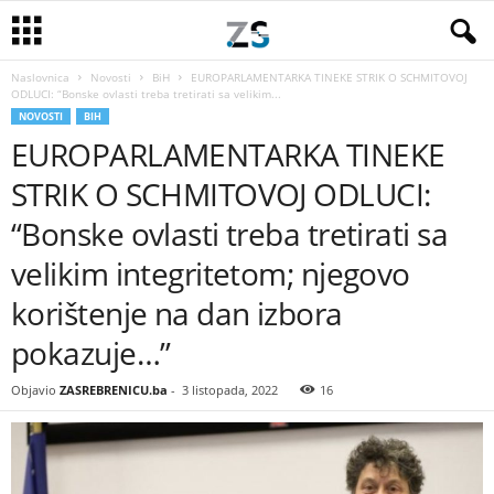
Naslovnica
Novosti
BiH
EUROPARLAMENTARKA TINEKE STRIK O SCHMITOVOJ
ODLUCI: “Bonske ovlasti treba tretirati sa velikim...
NOVOSTI
BIH
EUROPARLAMENTARKA TINEKE
STRIK O SCHMITOVOJ ODLUCI:
“Bonske ovlasti treba tretirati sa
velikim integritetom; njegovo
korištenje na dan izbora
pokazuje…”
Objavio
ZASREBRENICU.ba
-
3 listopada, 2022
16