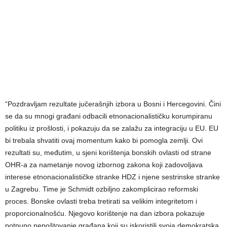
“Pozdravljam rezultate jučerašnjih izbora u Bosni i Hercegovini. Čini
se da su mnogi građani odbacili etnonacionalističku korumpiranu
politiku iz prošlosti, i pokazuju da se zalažu za integraciju u EU. EU
bi trebala shvatiti ovaj momentum kako bi pomogla zemlji. Ovi
rezultati su, međutim, u sjeni korištenja bonskih ovlasti od strane
OHR-a za nametanje novog izbornog zakona koji zadovoljava
interese etnonacionalističke stranke HDZ i njene sestrinske stranke
u Zagrebu. Time je Schmidt ozbiljno zakomplicirao reformski
proces. Bonske ovlasti treba tretirati sa velikim integritetom i
proporcionalnošću. Njegovo korištenje na dan izbora pokazuje
potpuno nepoštovanje građana koji su iskoristili svoja demokratska