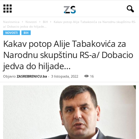
Naslovnica
Novosti
BiH
Kakav potop Alije Tabakovića za Narodnu skupštinu RS-
a/ Dobacio jedva do hiljade…
NOVOSTI
BIH
Kakav potop Alije Tabakovića za
Narodnu skupštinu RS-a/ Dobacio
jedva do hiljade…
Objavio
ZASREBRENICU.ba
-
3 listopada, 2022
16