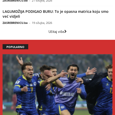
ZASREBRENICU.ba
-
21 ožujka, 2026
LAGUMDŽIJA PODIGAO BURU: To je opasna matrica koju smo
već vidjeli
ZASREBRENICU.ba
-
19 ožujka, 2026
Učitaj više
POPULARNO