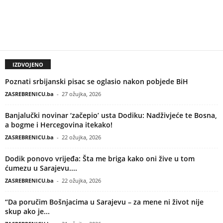
IZDVOJENO
Poznati srbijanski pisac se oglasio nakon pobjede BiH
ZASREBRENICU.ba
-
27 ožujka, 2026
Banjalučki novinar ‘začepio’ usta Dodiku: Nadživjeće te Bosna,
a bogme i Hercegovina itekako!
ZASREBRENICU.ba
-
22 ožujka, 2026
Dodik ponovo vrijeđa: Šta me briga kako oni žive u tom
ćumezu u Sarajevu....
ZASREBRENICU.ba
-
22 ožujka, 2026
“Da poručim Bošnjacima u Sarajevu – za mene ni život nije
skup ako je...