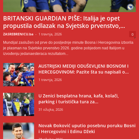
BRITANSKI GUARDIAN PIŠE: Italija je opet
propustila odlazak na Svjetsko prvenstvo,...
ZASREBRENICU.ba
-
1 travnja, 2026
0
Mundijal zaslužen od prve do posljednje minute Bosna i Hercegovina izborila
je plasman na Svjetsko prvenstvo 2026. godine pobjedom nad Italijom u
izvođenju jedanaesteraca rezultatom...
AUSTRIJSKI MEDIJI ODUŠEVLJENI BOSNOM I
HERCEGOVINOM: Pazite šta su napisali o...
1 travnja, 2026
U Zenici besplatna hrana, kafa, kolači,
parking i turistička tura za...
31 ožujka, 2026
Novak Đoković uputio posebnu poruku Bosni
i Hercegovini i Edinu Džeki