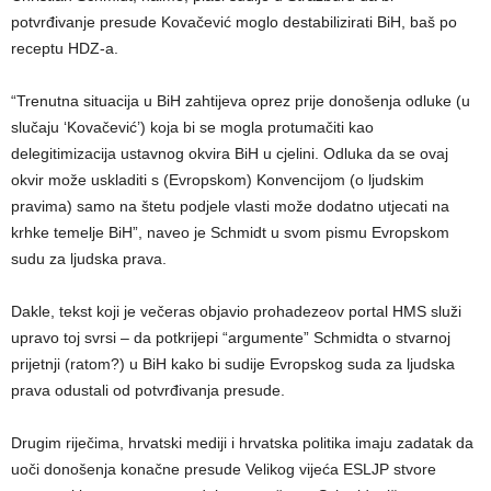
potvrđivanje presude Kovačević moglo destabilizirati BiH, baš po
receptu HDZ-a.
“Trenutna situacija u BiH zahtijeva oprez prije donošenja odluke (u
slučaju ‘Kovačević’) koja bi se mogla protumačiti kao
delegitimizacija ustavnog okvira BiH u cjelini. Odluka da se ovaj
okvir može uskladiti s (Evropskom) Konvencijom (o ljudskim
pravima) samo na štetu podjele vlasti može dodatno utjecati na
krhke temelje BiH”, naveo je Schmidt u svom pismu Evropskom
sudu za ljudska prava.
Dakle, tekst koji je večeras objavio prohadezeov portal HMS služi
upravo toj svrsi – da potkrijepi “argumente” Schmidta o stvarnoj
prijetnji (ratom?) u BiH kako bi sudije Evropskog suda za ljudska
prava odustali od potvrđivanja presude.
Drugim riječima, hrvatski mediji i hrvatska politika imaju zadatak da
uoči donošenja konačne presude Velikog vijeća ESLJP stvore