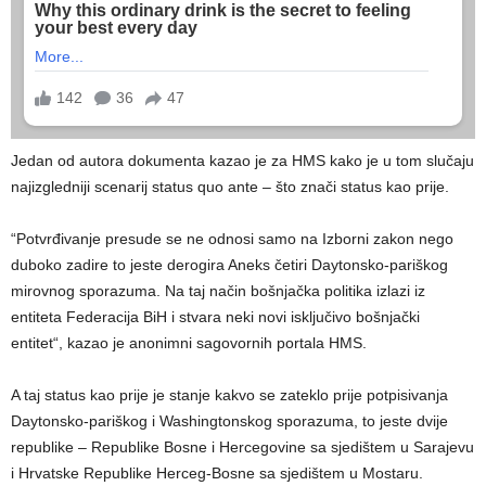
Jedan od autora dokumenta kazao je za HMS kako je u tom slučaju
najizgledniji scenarij status quo ante – što znači status kao prije.
“Potvrđivanje presude se ne odnosi samo na Izborni zakon nego
duboko zadire to jeste derogira Aneks četiri Daytonsko-pariškog
mirovnog sporazuma. Na taj način bošnjačka politika izlazi iz
entiteta Federacija BiH i stvara neki novi isključivo bošnjački
entitet“, kazao je anonimni sagovornih portala HMS.
A taj status kao prije je stanje kakvo se zateklo prije potpisivanja
Daytonsko-pariškog i Washingtonskog sporazuma, to jeste dvije
republike – Republike Bosne i Hercegovine sa sjedištem u Sarajevu
i Hrvatske Republike Herceg-Bosne sa sjedištem u Mostaru.