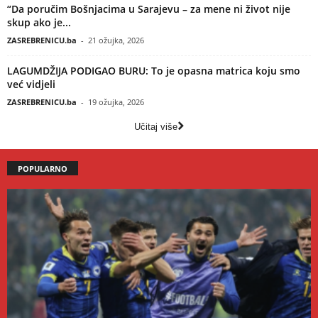
“Da poručim Bošnjacima u Sarajevu – za mene ni život nije
skup ako je...
ZASREBRENICU.ba
-
21 ožujka, 2026
LAGUMDŽIJA PODIGAO BURU: To je opasna matrica koju smo
već vidjeli
ZASREBRENICU.ba
-
19 ožujka, 2026
Učitaj više
POPULARNO