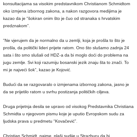
konsultacijama sa visokim predstavnikom Christianom Schmidtom
oko izmjena izbornog zakona, a nakon razgovora medijima je
kazao da je “šokiran onim što je čuo od stranaka s hrvatskim
predznakom”.
“Ne vjerujem da je normalno da u zemlji, koja je prošla to što je
prošla, da politički lideri prijete ratom. Ono što slušamo zadnja 24
sata i što smo slušali od HDZ-a da bi moglo doći do problema na
jugu zemlje. Svi koji razumiju bosanski jezik znaju šta to znači. To
mi je najveći šok”, kazao je Kojović.
Budući da se razgovaralo o izmjenama izbornog zakona, jasno je
da se prijetilo ratom u svrhu postizanja političkih ciljeva.
Druga prijetnja desila se upravo od visokog Predstavnika Christiana
Schmidta u njegovom pismu koje je uputio Evropskom sudu za
ljudska prava u predmetu “Kovačević”.
Christian Schmidt, naime, plaši sudije u Strazburu da bi