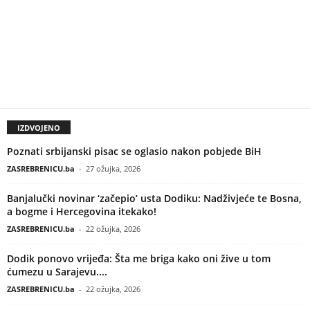
IZDVOJENO
Poznati srbijanski pisac se oglasio nakon pobjede BiH
ZASREBRENICU.ba
-
27 ožujka, 2026
Banjalučki novinar ‘začepio’ usta Dodiku: Nadživjeće te Bosna,
a bogme i Hercegovina itekako!
ZASREBRENICU.ba
-
22 ožujka, 2026
Dodik ponovo vrijeđa: Šta me briga kako oni žive u tom
ćumezu u Sarajevu....
ZASREBRENICU.ba
-
22 ožujka, 2026