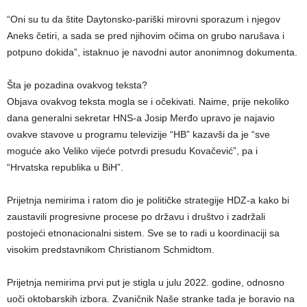
“Oni su tu da štite Daytonsko-pariški mirovni sporazum i njegov
Aneks četiri, a sada se pred njihovim očima on grubo narušava i
potpuno dokida”, istaknuo je navodni autor anonimnog dokumenta.
Šta je pozadina ovakvog teksta?
Objava ovakvog teksta mogla se i očekivati. Naime, prije nekoliko
dana generalni sekretar HNS-a Josip Merđo upravo je najavio
ovakve stavove u programu televizije “HB” kazavši da je “sve
moguće ako Veliko vijeće potvrdi presudu Kovačević”, pa i
“Hrvatska republika u BiH”.
Prijetnja nemirima i ratom dio je političke strategije HDZ-a kako bi
zaustavili progresivne procese po državu i društvo i zadržali
postojeći etnonacionalni sistem. Sve se to radi u koordinaciji sa
visokim predstavnikom Christianom Schmidtom.
Prijetnja nemirima prvi put je stigla u julu 2022. godine, odnosno
uoči oktobarskih izbora. Zvaničnik Naše stranke tada je boravio na