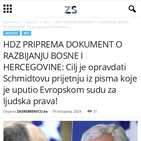
Naslovnica
Novosti
BiH
HDZ PRIPREMA DOKUMENT O RAZBIJANJU BOSNE I
HERCEGOVINE: Cilj je opravdati Schmidtovu...
NOVOSTI
BIH
HDZ PRIPREMA DOKUMENT O
RAZBIJANJU BOSNE I
HERCEGOVINE: Cilj je opravdati
Schmidtovu prijetnju iz pisma koje
je uputio Evropskom sudu za
ljudska prava!
Objavio
ZASREBRENICU.ba
-
19 listopada, 2024
31