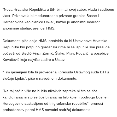
“Nova Hrvatska Republika u BiH bi imali svoj sabor, vladu i sudbenu
vlast. Priznavala bi međunarodno priznate granice Bosne i
Hercegovine kao članice UN-a”, kazao je anonimni koautor
anonimne studije, prenosi HMS.
Dokument, piše dalje HMS, predviđa da bi Ustav nove Hrvatske
Republike bio potpuno građanski čime bi se ispunile sve presude
počevši od Sjedić-Finci, Zornić, Šlaku, Pilav, Pudarić, a posebice
Kovačević koja najviše zadire u Ustav.
“Tim rješenjem bila bi provedena i presuda Ustavnog suda BiH u
slučaju Ljubić“, piše u navodnom dokumentu.
“Na taj način više ne bi bilo nikakvih zapreka ni što se tiče
kandidiranja ni što se tiče biranja na bilo kojem području Bosne i
Hercegovine sastavljene od tri građanske republike”, prenosi
prohadezeov portal HMS navodni sadržaj dokumenta.