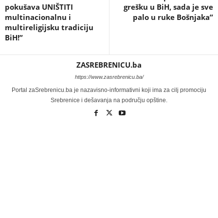
pokušava UNIŠTITI
grešku u BiH, sada je sve
multinacionalnu i
palo u ruke Bošnjaka”
multireligijsku tradiciju
BiH!”
ZASREBRENICU.ba
https://www.zasrebrenicu.ba/
Portal zaSrebrenicu.ba je nazavisno-informativni koji ima za cilj promociju
Srebrenice i dešavanja na području opštine.