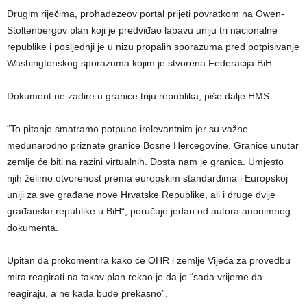
Drugim riječima, prohadezeov portal prijeti povratkom na Owen-
Stoltenbergov plan koji je predviđao labavu uniju tri nacionalne
republike i posljednji je u nizu propalih sporazuma pred potpisivanje
Washingtonskog sporazuma kojim je stvorena Federacija BiH.
Dokument ne zadire u granice triju republika, piše dalje HMS.
“To pitanje smatramo potpuno irelevantnim jer su važne
međunarodno priznate granice Bosne Hercegovine. Granice unutar
zemlje će biti na razini virtualnih. Dosta nam je granica. Umjesto
njih želimo otvorenost prema europskim standardima i Europskoj
uniji za sve građane nove Hrvatske Republike, ali i druge dvije
građanske republike u BiH“, poručuje jedan od autora anonimnog
dokumenta.
Upitan da prokomentira kako će OHR i zemlje Vijeća za provedbu
mira reagirati na takav plan rekao je da je “sada vrijeme da
reagiraju, a ne kada bude prekasno”.