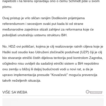
napetosti i na terenu opravdaju ono o čemu Schmidt piše u svom
pismu.
Ovaj pristup je vrlo sličan ranijim Dodikovim prijetnjama
referendumom i secesijom svaki put kada bi od strane
međunarodne zajednice stizali zahtjevi za reformama koje će
poboljšati unutrašnju ustavnu strukturu BiH.
No, HDZ-ovi političari, kojima je cilj realizovanje ratnih ciljeva koje je
Haški sud osudio kao Udruženi zločinački poduhvat (UZP) čiji je cilj
bio stvaranje etnički čistih dijelova teritorija pod kontrolom Zagreba,
očigledno nisu uvidjeli da sadašnji etnički sistem u BiH nepobitno
ovu zemlju u bližoj ili daljoj budućnosti vodi u novi rat, a da je
upravo implementacija presude “Kovačević” moguća prevencija
takvih neželjenih situacija.