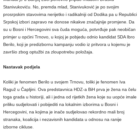
Stanivukoviću. No, premda mlad, Stanivuković je po svojim
prosrpskim stavovima nerijetko i radikalniji od Dodika pa u Republici
Srpskoj izbori zapravo ne donose nikakve značajnije promjene. Da
su u Bosni i Hercegovini sva čuda moguća, potvrđuje pak neobičan
primjer u općini Trnovo, u kojoj je pobjedu odnio kandidat SDA Ibro
Berilo, koji je predizbornu kampanju vodio iz pritvora u kojemu je
završio zbog optužbi za zloupotrebu položaja.
Nastavak podjela
Koliki je fenomen Berilo u svojem Trnovu, toliki je fenomen Iva
Raguž u Čapljini. Ova predstavnica HDZ-a BiH prva je žena na čelu
toga grada u historiji, ali i jedna od rijetkih žena koje su uopće imale
priliku sudjelovati i pobijediti na lokalnim izborima u Bosni i
Hercegovini, na kojima je inače sudjelovao rekordno mali broj
stranaka, koalicija i nezavisnih kandidata u odnosu na ranije
izborne cikluse.