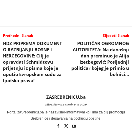
Prethodni članak
Sljedeći članak
HDZ PRIPREMA DOKUMENT
POLITIČAR OGROMNOG
O RAZBIJANJU BOSNE I
AUTORITETA: Na današnji
HERCEGOVINE: Cilj je
dan preminuo je Alija
opravdati Schmidtovu
Izetbegović; Posljednji
prijetnju iz pisma koje je
političar kojeg je primio u
uputio Evropskom sudu za
bolnici…
ljudska prava!
ZASREBRENICU.ba
https://www.zasrebrenicu.ba/
Portal zaSrebrenicu.ba je nazavisno-informativni koji ima za cilj promociju
Srebrenice i dešavanja na području opštine.