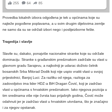
Provedba lokalnih izbora odgođena je tek u općinama koje su
najteže pogođene poplavama, a u svim drugim dijelovima zemlje
ne samo da su se održali izbori nego i poslijeizborne fešte.
Tragedija i slavlje
Slavile su, dakako, ponajviše nacionalne stranke koje su održale
dominaciju. Stranke s građanskim predznakom zadržale su vlast u
glavnom gradu Sarajevu, a najbolniji je udarac doživio čelnik
bosanskih Srba Milorad Dodik koji nije uspio vratiti vlast u svojoj
prijestolnici, Banjoj Luci. Za razliku od njega, razloga za
zadovoljstvo ima lider HDZ-a BiH Dragan Čović, koji je zadržao
vlast u općinama s hrvatskim predznakom. Iako njegova pozicija u
tim sredinama više nije čvrsta kao prijašnjih godina, Čović može
odahnuti jer je zadržao vlast u hrvatskim utvrdama, što je značajno
i za njegov opstanak.