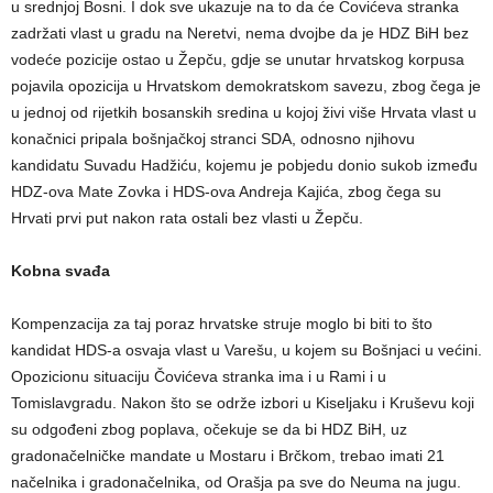
u srednjoj Bosni. I dok sve ukazuje na to da će Čovićeva stranka
zadržati vlast u gradu na Neretvi, nema dvojbe da je HDZ BiH bez
vodeće pozicije ostao u Žepču, gdje se unutar hrvatskog korpusa
pojavila opozicija u Hrvatskom demokratskom savezu, zbog čega je
u jednoj od rijetkih bosanskih sredina u kojoj živi više Hrvata vlast u
konačnici pripala bošnjačkoj stranci SDA, odnosno njihovu
kandidatu Suvadu Hadžiću, kojemu je pobjedu donio sukob između
HDZ-ova Mate Zovka i HDS-ova Andreja Kajića, zbog čega su
Hrvati prvi put nakon rata ostali bez vlasti u Žepču.
Kobna svađa
Kompenzacija za taj poraz hrvatske struje moglo bi biti to što
kandidat HDS-a osvaja vlast u Varešu, u kojem su Bošnjaci u većini.
Opozicionu situaciju Čovićeva stranka ima i u Rami i u
Tomislavgradu. Nakon što se održe izbori u Kiseljaku i Kruševu koji
su odgođeni zbog poplava, očekuje se da bi HDZ BiH, uz
gradonačelničke mandate u Mostaru i Brčkom, trebao imati 21
načelnika i gradonačelnika, od Orašja pa sve do Neuma na jugu.