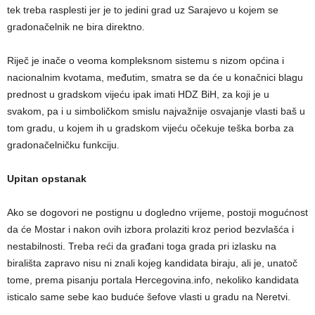
tek treba rasplesti jer je to jedini grad uz Sarajevo u kojem se
gradonačelnik ne bira direktno.
Riječ je inače o veoma kompleksnom sistemu s nizom općina i
nacionalnim kvotama, međutim, smatra se da će u konačnici blagu
prednost u gradskom vijeću ipak imati HDZ BiH, za koji je u
svakom, pa i u simboličkom smislu najvažnije osvajanje vlasti baš u
tom gradu, u kojem ih u gradskom vijeću očekuje teška borba za
gradonačelničku funkciju.
Upitan opstanak
Ako se dogovori ne postignu u dogledno vrijeme, postoji mogućnost
da će Mostar i nakon ovih izbora prolaziti kroz period bezvlašća i
nestabilnosti. Treba reći da građani toga grada pri izlasku na
birališta zapravo nisu ni znali kojeg kandidata biraju, ali je, unatoč
tome, prema pisanju portala Hercegovina.info, nekoliko kandidata
isticalo same sebe kao buduće šefove vlasti u gradu na Neretvi.