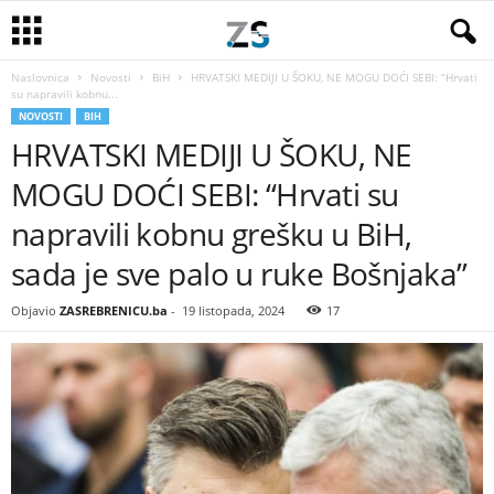
Naslovnica
Novosti
BiH
HRVATSKI MEDIJI U ŠOKU, NE MOGU DOĆI SEBI: “Hrvati
su napravili kobnu...
NOVOSTI
BIH
HRVATSKI MEDIJI U ŠOKU, NE
MOGU DOĆI SEBI: “Hrvati su
napravili kobnu grešku u BiH,
sada je sve palo u ruke Bošnjaka”
Objavio
ZASREBRENICU.ba
-
19 listopada, 2024
17