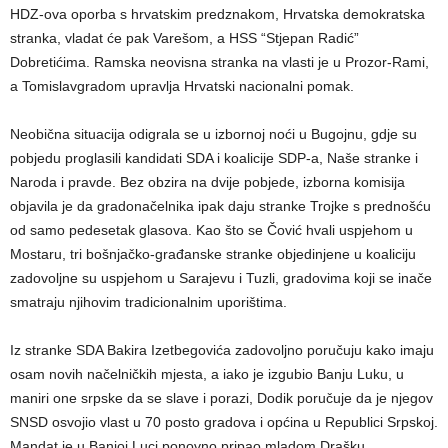
HDZ-ova oporba s hrvatskim predznakom, Hrvatska demokratska
stranka, vladat će pak Varešom, a HSS “Stjepan Radić”
Dobretićima. Ramska neovisna stranka na vlasti je u Prozor-Rami,
a Tomislavgradom upravlja Hrvatski nacionalni pomak.
Neobična situacija odigrala se u izbornoj noći u Bugojnu, gdje su
pobjedu proglasili kandidati SDA i koalicije SDP-a, Naše stranke i
Naroda i pravde. Bez obzira na dvije pobjede, izborna komisija
objavila je da gradonačelnika ipak daju stranke Trojke s prednošću
od samo pedesetak glasova. Kao što se Čović hvali uspjehom u
Mostaru, tri bošnjačko-građanske stranke objedinjene u koaliciju
zadovoljne su uspjehom u Sarajevu i Tuzli, gradovima koji se inače
smatraju njihovim tradicionalnim uporištima.
Iz stranke SDA Bakira Izetbegovića zadovoljno poručuju kako imaju
osam novih načelničkih mjesta, a iako je izgubio Banju Luku, u
maniri one srpske da se slave i porazi, Dodik poručuje da je njegov
SNSD osvojio vlast u 70 posto gradova i općina u Republici Srpskoj.
Mandat je u Banjoj Luci ponovno pripao mladom Drašku