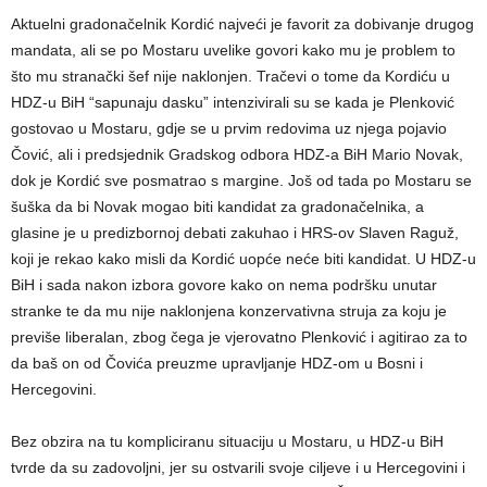
Aktuelni gradonačelnik Kordić najveći je favorit za dobivanje drugog
mandata, ali se po Mostaru uvelike govori kako mu je problem to
što mu stranački šef nije naklonjen. Tračevi o tome da Kordiću u
HDZ-u BiH “sapunaju dasku” intenzivirali su se kada je Plenković
gostovao u Mostaru, gdje se u prvim redovima uz njega pojavio
Čović, ali i predsjednik Gradskog odbora HDZ-a BiH Mario Novak,
dok je Kordić sve posmatrao s margine. Još od tada po Mostaru se
šuška da bi Novak mogao biti kandidat za gradonačelnika, a
glasine je u predizbornoj debati zakuhao i HRS-ov Slaven Raguž,
koji je rekao kako misli da Kordić uopće neće biti kandidat. U HDZ-u
BiH i sada nakon izbora govore kako on nema podršku unutar
stranke te da mu nije naklonjena konzervativna struja za koju je
previše liberalan, zbog čega je vjerovatno Plenković i agitirao za to
da baš on od Čovića preuzme upravljanje HDZ-om u Bosni i
Hercegovini.
Bez obzira na tu kompliciranu situaciju u Mostaru, u HDZ-u BiH
tvrde da su zadovoljni, jer su ostvarili svoje ciljeve i u Hercegovini i