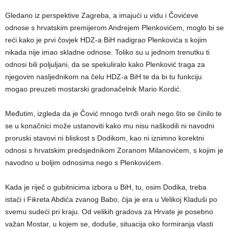
Gledano iz perspektive Zagreba, a imajući u vidu i Čovićeve
odnose s hrvatskim premijerom Andrejem Plenkovićem, moglo bi se
reći kako je prvi čovjek HDZ-a BiH nadigrao Plenkovića s kojim
nikada nije imao skladne odnose. Toliko su u jednom trenutku ti
odnosi bili poljuljani, da se spekuliralo kako Plenković traga za
njegovim nasljednikom na čelu HDZ-a BiH te da bi tu funkciju
mogao preuzeti mostarski gradonačelnik Mario Kordić.
Međutim, izgleda da je Čović mnogo tvrđi orah nego što se činilo te
se u konačnici može ustanoviti kako mu nisu naškodili ni navodni
proruski stavovi ni bliskost s Dodikom, kao ni iznimno korektni
odnosi s hrvatskim predsjednikom Zoranom Milanovićem, s kojim je
navodno u boljim odnosima nego s Plenkovićem.
Kada je riječ o gubitnicima izbora u BiH, tu, osim Dodika, treba
istaći i Fikreta Abdića zvanog Babo, čija je era u Velikoj Kladuši po
svemu sudeći pri kraju. Od velikih gradova za Hrvate je posebno
važan Mostar, u kojem se, doduše, situacija oko formiranja vlasti