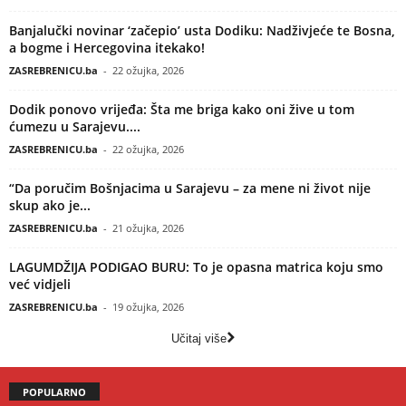
Banjalučki novinar ‘začepio’ usta Dodiku: Nadživjeće te Bosna,
a bogme i Hercegovina itekako!
ZASREBRENICU.ba
-
22 ožujka, 2026
Dodik ponovo vrijeđa: Šta me briga kako oni žive u tom
ćumezu u Sarajevu....
ZASREBRENICU.ba
-
22 ožujka, 2026
“Da poručim Bošnjacima u Sarajevu – za mene ni život nije
skup ako je...
ZASREBRENICU.ba
-
21 ožujka, 2026
LAGUMDŽIJA PODIGAO BURU: To je opasna matrica koju smo
već vidjeli
ZASREBRENICU.ba
-
19 ožujka, 2026
Učitaj više
POPULARNO