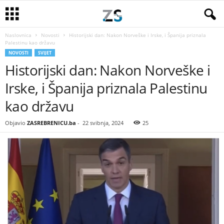
Naslovnica
Novosti
Historijski dan: Nakon Norveške i Irske, i Španija priznala
Palestinu kao državu
NOVOSTI
SVIJET
Historijski dan: Nakon Norveške i
Irske, i Španija priznala Palestinu
kao državu
Objavio
ZASREBRENICU.ba
-
22 svibnja, 2024
25