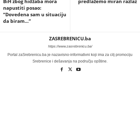
BiH zbog hidžaba mora
predlažemo miran razlaz
napustiti posao:
“Dovedena sam u situaciju
da biram…”
ZASREBRENICU.ba
https://www.zasrebrenicu.ba/
Portal zaSrebrenicu.ba je nazavisno-informativni koji ima za cilj promociju
Srebrenice i dešavanja na području opštine.