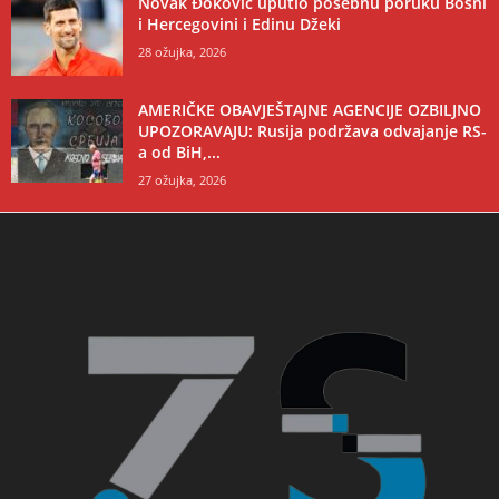
Novak Đoković uputio posebnu poruku Bosni
i Hercegovini i Edinu Džeki
28 ožujka, 2026
AMERIČKE OBAVJEŠTAJNE AGENCIJE OZBILJNO
UPOZORAVAJU: Rusija podržava odvajanje RS-
a od BiH,...
27 ožujka, 2026