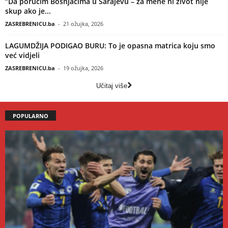
“Da poručim Bošnjacima u Sarajevu – za mene ni život nije
skup ako je...
ZASREBRENICU.ba
-
21 ožujka, 2026
LAGUMDŽIJA PODIGAO BURU: To je opasna matrica koju smo
već vidjeli
ZASREBRENICU.ba
-
19 ožujka, 2026
Učitaj više
POPULARNO