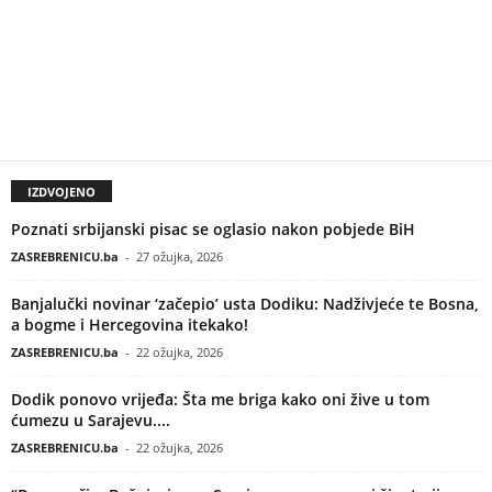
IZDVOJENO
Poznati srbijanski pisac se oglasio nakon pobjede BiH
ZASREBRENICU.ba
-
27 ožujka, 2026
Banjalučki novinar ‘začepio’ usta Dodiku: Nadživjeće te Bosna,
a bogme i Hercegovina itekako!
ZASREBRENICU.ba
-
22 ožujka, 2026
Dodik ponovo vrijeđa: Šta me briga kako oni žive u tom
ćumezu u Sarajevu....
ZASREBRENICU.ba
-
22 ožujka, 2026