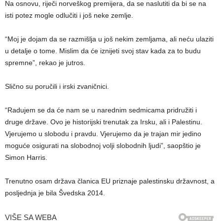
Na osnovu, riječi norveškog premijera, da se naslutiti da bi se na
isti potez mogle odlučiti i još neke zemlje.
“Moj je dojam da se razmišlja u još nekim zemljama, ali neću ulaziti
u detalje o tome. Mislim da će iznijeti svoj stav kada za to budu
spremne”, rekao je jutros.
Slično su poručili i irski zvaničnici.
“Radujem se da će nam se u narednim sedmicama pridružiti i
druge države. Ovo je historijski trenutak za Irsku, ali i Palestinu.
Vjerujemo u slobodu i pravdu. Vjerujemo da je trajan mir jedino
moguće osigurati na slobodnoj volji slobodnih ljudi”, saopštio je
Simon Harris.
Trenutno osam država članica EU priznaje palestinsku državnost, a
posljednja je bila Švedska 2014.