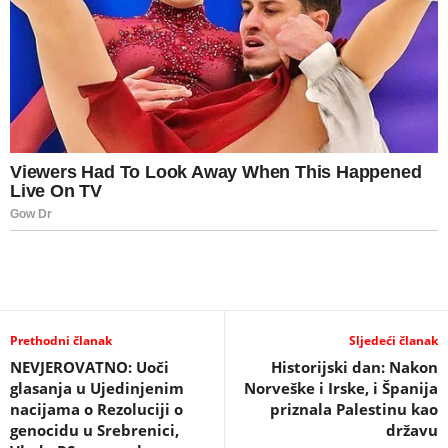
Prethodni članak
Sljedeći članak
NEVJEROVATNO: Uoči
Historijski dan: Nakon
glasanja u Ujedinjenim
Norveške i Irske, i Španija
nacijama o Rezoluciji o
priznala Palestinu kao
genocidu u Srebrenici,
državu