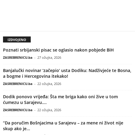
IZDVOJENO
Poznati srbijanski pisac se oglasio nakon pobjede BiH
ZASREBRENICU.ba
-
27 ožujka, 2026
Banjalučki novinar ‘začepio’ usta Dodiku: Nadživjeće te Bosna,
a bogme i Hercegovina itekako!
ZASREBRENICU.ba
-
22 ožujka, 2026
Dodik ponovo vrijeđa: Šta me briga kako oni žive u tom
ćumezu u Sarajevu....
ZASREBRENICU.ba
-
22 ožujka, 2026
“Da poručim Bošnjacima u Sarajevu – za mene ni život nije
skup ako je...