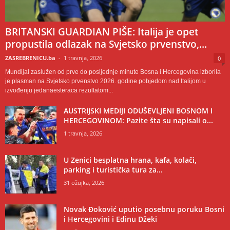
BRITANSKI GUARDIAN PIŠE: Italija je opet
propustila odlazak na Svjetsko prvenstvo,...
ZASREBRENICU.ba
-
1 travnja, 2026
0
Mundijal zaslužen od prve do posljednje minute Bosna i Hercegovina izborila
je plasman na Svjetsko prvenstvo 2026. godine pobjedom nad Italijom u
izvođenju jedanaesteraca rezultatom...
AUSTRIJSKI MEDIJI ODUŠEVLJENI BOSNOM I
HERCEGOVINOM: Pazite šta su napisali o...
1 travnja, 2026
U Zenici besplatna hrana, kafa, kolači,
parking i turistička tura za...
31 ožujka, 2026
Novak Đoković uputio posebnu poruku Bosni
i Hercegovini i Edinu Džeki