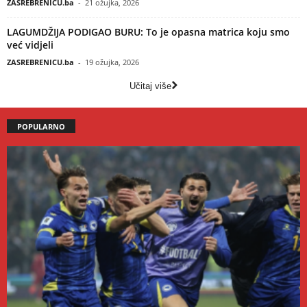
ZASREBRENICU.ba
-
21 ožujka, 2026
LAGUMDŽIJA PODIGAO BURU: To je opasna matrica koju smo
već vidjeli
ZASREBRENICU.ba
-
19 ožujka, 2026
Učitaj više
POPULARNO