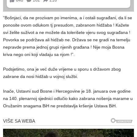
“Bošnjaci, da ne prozivam po imenima, a i ostali sugrađani, da li se
ponosite ovom odlukom tj presudom, zabranom hidžaba ! Kažete
svi želite suživot a ne možete da tolerišete vjeru svog sugrađana !
Povorka se podržava ali hidžab ne. Država se ne gradi na temelju
nepravde prema jednoj grupi njenih građana ! Nije moja Bosna
kriva nego oni koji vladaju sa njom !”.
Podsjetimo, ona je već duže vrijeme u sporu s državom zbog
zabrane da nosi hidžab u vojnoj službi.
Inače, Ustavni sud Bosne i Hercegovine je 18. januara ove godine
na 140. plenarnoj sjednici odlučio kako zabrana nošenja marame u
Oružanim snagama BiH ne predstavlja kršenje Ustava BiH.