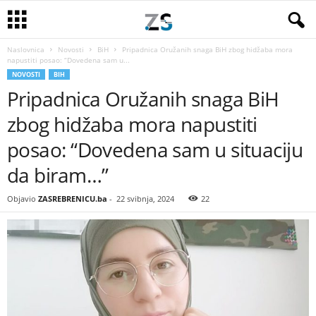
Naslovnica
Novosti
BiH
Pripadnica Oružanih snaga BiH zbog hidžaba mora
napustiti posao: “Dovedena sam u...
NOVOSTI
BIH
Pripadnica Oružanih snaga BiH
zbog hidžaba mora napustiti
posao: “Dovedena sam u situaciju
da biram…”
Objavio
ZASREBRENICU.ba
-
22 svibnja, 2024
22