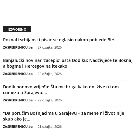
IZDVOJENO
Poznati srbijanski pisac se oglasio nakon pobjede BiH
ZASREBRENICU.ba
-
27 ožujka, 2026
Banjalučki novinar ‘začepio’ usta Dodiku: Nadživjeće te Bosna,
a bogme i Hercegovina itekako!
ZASREBRENICU.ba
-
22 ožujka, 2026
Dodik ponovo vrijeđa: Šta me briga kako oni žive u tom
ćumezu u Sarajevu....
ZASREBRENICU.ba
-
22 ožujka, 2026
“Da poručim Bošnjacima u Sarajevu – za mene ni život nije
skup ako je...
ZASREBRENICU.ba
-
21 ožujka, 2026