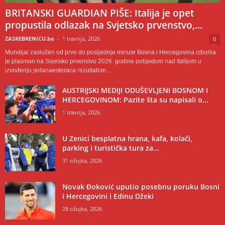
BRITANSKI GUARDIAN PIŠE: Italija je opet
propustila odlazak na Svjetsko prvenstvo,...
ZASREBRENICU.ba
-
1 travnja, 2026
0
Mundijal zaslužen od prve do posljednje minute Bosna i Hercegovina izborila
je plasman na Svjetsko prvenstvo 2026. godine pobjedom nad Italijom u
izvođenju jedanaesteraca rezultatom...
AUSTRIJSKI MEDIJI ODUŠEVLJENI BOSNOM I
HERCEGOVINOM: Pazite šta su napisali o...
1 travnja, 2026
U Zenici besplatna hrana, kafa, kolači,
parking i turistička tura za...
31 ožujka, 2026
Novak Đoković uputio posebnu poruku Bosni
i Hercegovini i Edinu Džeki
28 ožujka, 2026