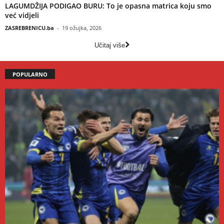
LAGUMDŽIJA PODIGAO BURU: To je opasna matrica koju smo
već vidjeli
ZASREBRENICU.ba
-
19 ožujka, 2026
Učitaj više
POPULARNO