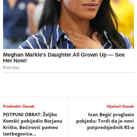
Prethodni članak
Sljedeći članak
POTPUNI OBRAT: Željko
Ivan Begić proglasio
Komšić pobijedio Borjanu
pobjedu: Tvrdi da je novi
Krišto, Bećirović pomeo
potpredsjednik RS-a
Izetbegovića…