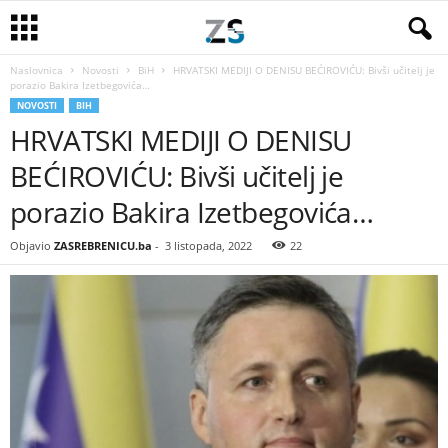
Naslovnica
Novosti
BiH
HRVATSKI MEDIJI O DENISU BEĆIROVIĆU: Bivši učitelj je
porazio Bakira Izetbegovića…
NOVOSTI
BIH
HRVATSKI MEDIJI O DENISU
BEĆIROVIĆU: Bivši učitelj je
porazio Bakira Izetbegovića…
Objavio
ZASREBRENICU.ba
-
3 listopada, 2022
22