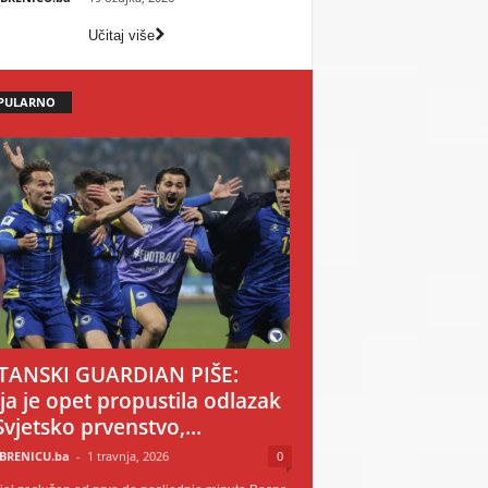
Učitaj više
PULARNO
TANSKI GUARDIAN PIŠE:
ija je opet propustila odlazak
Svjetsko prvenstvo,...
BRENICU.ba
-
1 travnja, 2026
0