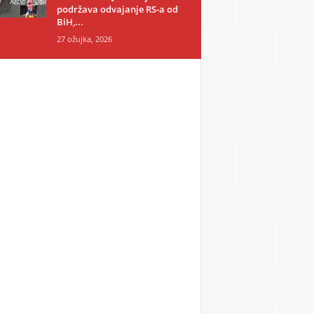
podržava odvajanje RS-a od
BiH,...
27 ožujka, 2026