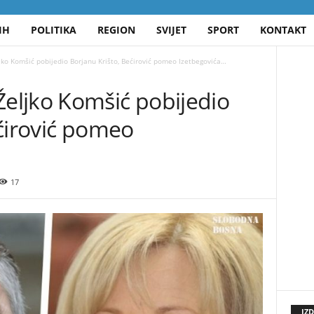
IH
POLITIKA
REGION
SVIJET
SPORT
KONTAKT
o Komšić pobijedio Borjanu Krišto, Bećirović pomeo Izetbegovića…
ljko Komšić pobijedio
ćirović pomeo
17
IZ