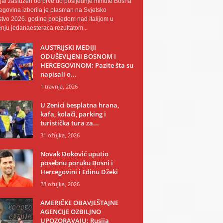
al zaslužen od prve do posljednje minute Bosna
egovina izborila je plasman na Svjetsko
tvo 2026. godine pobjedom nad Italijom u
nju jedanaesteraca rezultatom...
AUSTRIJSKI MEDIJI
ODUŠEVLJENI BOSNOM I
HERCEGOVINOM: Pazite šta su
napisali o...
1 travnja, 2026
U Zenici besplatna hrana,
kafa, kolači, parking i
turistička tura za...
31 ožujka, 2026
Novak Đoković uputio
posebnu poruku Bosni i
Hercegovini i Edinu Džeki
28 ožujka, 2026
AMERIČKE OBAVJEŠTAJNE
AGENCIJE OZBILJNO
UPOZORAVAJU: Rusija