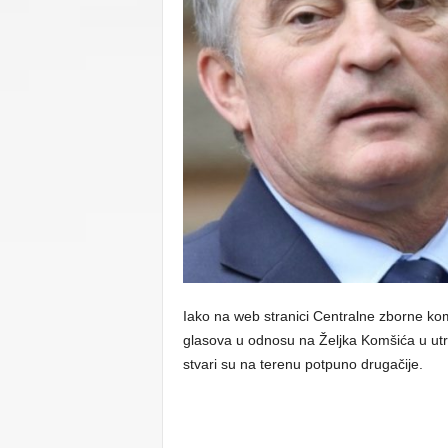
C
U
Iako na web stranici Centralne zborne kom
glasova u odnosu na Željka Komšića u utrc
stvari su na terenu potpuno drugačije.