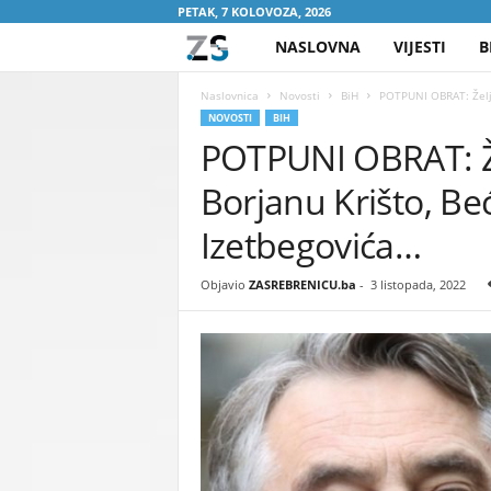
PETAK, 7 KOLOVOZA, 2026
NASLOVNA
VIJESTI
B
Z
A
Naslovnica
Novosti
BiH
POTPUNI OBRAT: Željk
NOVOSTI
BIH
POTPUNI OBRAT: Že
S
Borjanu Krišto, Be
R
Izetbegovića…
E
Objavio
ZASREBRENICU.ba
-
3 listopada, 2022
B
R
E
N
I