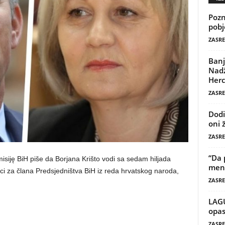
Pozn
pobj
ZASRE
Banj
Nadž
Herc
ZASRE
Dodi
oni 
ZASRE
“Da 
isiję BiH piše da Borjana Krišto vodi sa sedam hiljada
mene
i za člana Predsjedništva BiH iz reda hrvatskog naroda,
ZASRE
LAG
opas
ZASRE