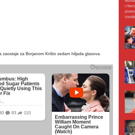
Mundij
i Herc
prvens
izvođe
 zaostaje za Borjanom Krišto sedam hiljada glasova.