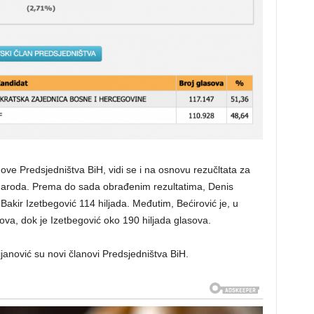
ove Predsjedništva BiH, vidi se i na osnovu rezučltata za
 naroda. Prema do sada obrađenim rezultatima, Denis
 Bakir Izetbegović 114 hiljada. Međutim, Bećirović je, u
aova, dok je Izetbegović oko 190 hiljada glasova.
ijanović su novi članovi Predsjedništva BiH.