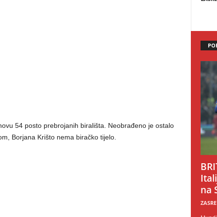
PO
novu 54 posto prebrojanih birališta. Neobrađeno je ostalo
m, Borjana Krišto nema biračko tijelo.
BRI
Ital
na 
ZASRE