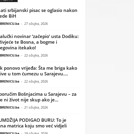
ati srbijanski pisac se oglasio nakon
ede BiH
BRENICU.ba
-
27 ožujka, 2026
alučki novinar ‘začepio’ usta Dodiku:
ivjeće te Bosna, a bogme i
egovina itekako!
BRENICU.ba
-
22 ožujka, 2026
k ponovo vrijeđa: Šta me briga kako
žive u tom ćumezu u Sarajevu....
BRENICU.ba
-
22 ožujka, 2026
poručim Bošnjacima u Sarajevu – za
 ni život nije skup ako je...
BRENICU.ba
-
21 ožujka, 2026
UMDŽIJA PODIGAO BURU: To je
na matrica koju smo već vidjeli
BRENICU.ba
-
19 ožujka, 2026