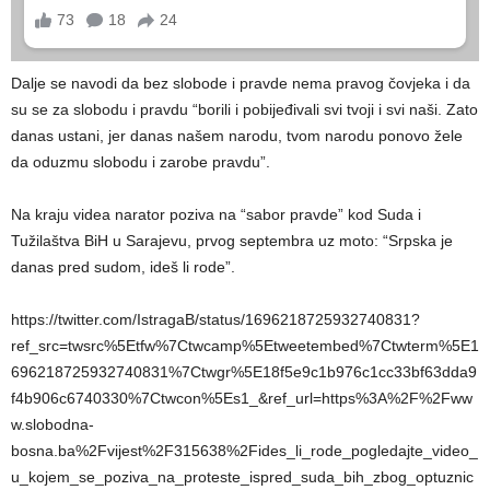
Dalje se navodi da bez slobode i pravde nema pravog čovjeka i da
su se za slobodu i pravdu “borili i pobijeđivali svi tvoji i svi naši. Zato
danas ustani, jer danas našem narodu, tvom narodu ponovo žele
da oduzmu slobodu i zarobe pravdu”.
Na kraju videa narator poziva na “sabor pravde” kod Suda i
Tužilaštva BiH u Sarajevu, prvog septembra uz moto: “Srpska je
danas pred sudom, ideš li rode”.
https://twitter.com/IstragaB/status/1696218725932740831?
ref_src=twsrc%5Etfw%7Ctwcamp%5Etweetembed%7Ctwterm%5E1
696218725932740831%7Ctwgr%5E18f5e9c1b976c1cc33bf63dda9
f4b906c6740330%7Ctwcon%5Es1_&ref_url=https%3A%2F%2Fww
w.slobodna-
bosna.ba%2Fvijest%2F315638%2Fides_li_rode_pogledajte_video_
u_kojem_se_poziva_na_proteste_ispred_suda_bih_zbog_optuznic