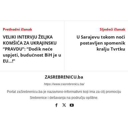
Prethodni članak
Sljedeći članak
VELIKI INTERVJU ŽELJKA
U Sarajevu tokom noći
KOMŠIĆA ZA UKRAJINSKU
postavljen spomenik
“PRAVDU”: “Dodik neće
kralju Tvrtku
uspjeti, budućnost BiH je u
EU…!”
ZASREBRENICU.ba
https://www.zasrebrenicu.ba/
Portal zaSrebrenicu.ba je nazavisno-informativni koji ima za cilj promociju
Srebrenice i dešavanja na području opštine.