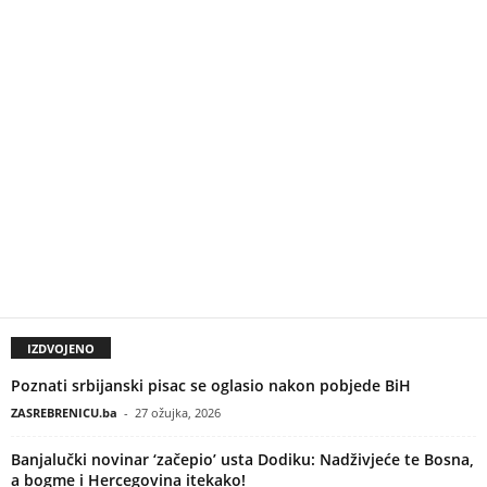
IZDVOJENO
Poznati srbijanski pisac se oglasio nakon pobjede BiH
ZASREBRENICU.ba
-
27 ožujka, 2026
Banjalučki novinar ‘začepio’ usta Dodiku: Nadživjeće te Bosna,
a bogme i Hercegovina itekako!