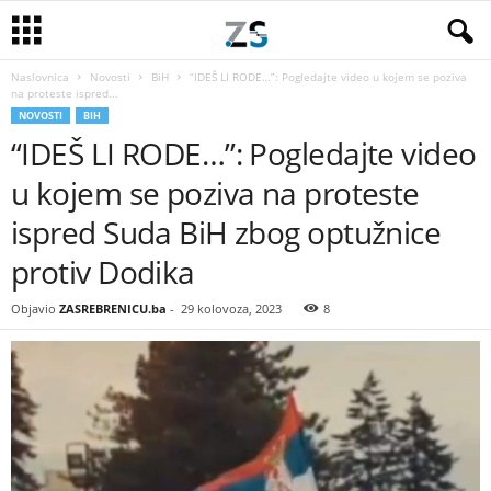
Naslovnica
Novosti
BiH
“IDEŠ LI RODE…”: Pogledajte video u kojem se poziva
na proteste ispred...
NOVOSTI
BIH
“IDEŠ LI RODE…”: Pogledajte video
u kojem se poziva na proteste
ispred Suda BiH zbog optužnice
protiv Dodika
Objavio
ZASREBRENICU.ba
-
29 kolovoza, 2023
8