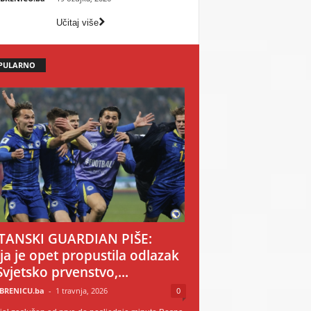
Učitaj više
PULARNO
TANSKI GUARDIAN PIŠE:
ija je opet propustila odlazak
Svjetsko prvenstvo,...
BRENICU.ba
-
1 travnja, 2026
0