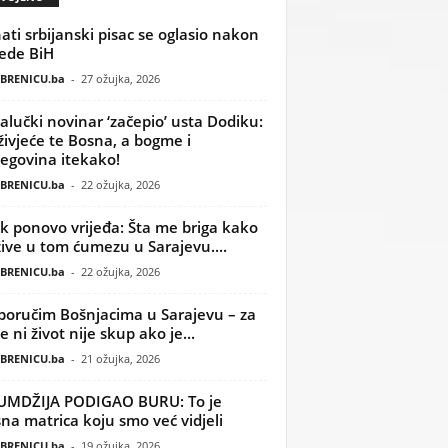
ati srbijanski pisac se oglasio nakon
ede BiH
BRENICU.ba
-
27 ožujka, 2026
alučki novinar ‘začepio’ usta Dodiku:
ivjeće te Bosna, a bogme i
egovina itekako!
BRENICU.ba
-
22 ožujka, 2026
k ponovo vrijeđa: Šta me briga kako
žive u tom ćumezu u Sarajevu....
BRENICU.ba
-
22 ožujka, 2026
poručim Bošnjacima u Sarajevu – za
 ni život nije skup ako je...
BRENICU.ba
-
21 ožujka, 2026
UMDŽIJA PODIGAO BURU: To je
na matrica koju smo već vidjeli
BRENICU.ba
-
19 ožujka, 2026