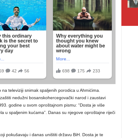
na televiziji snimak spaljenih porodica u Ahmićima.
zaštiti nedužni bosanskohercegovački narod i zaustavi
 1993. godine u svom oproštajnom pismu: “Dosta je više
ijela u spaljenim kućama”. Danas su njegove oproštajne riječi
oji pokušavaju i danas uništiti državu BiH. Dosta je te