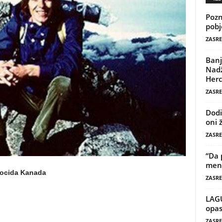
Pozn
pobj
ZASRE
Banj
Nadž
Herc
ZASRE
Dodi
oni 
ZASRE
“Da 
mene
enocida Kanada
ZASRE
LAG
opas
ZASRE