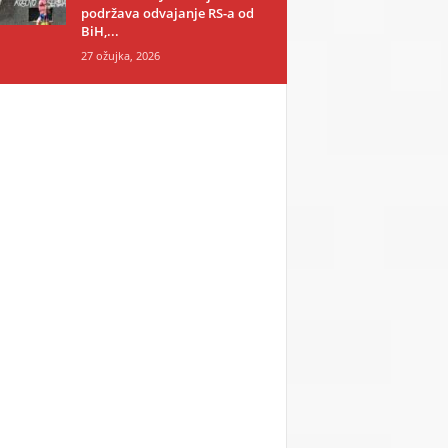
podržava odvajanje RS-a od
BiH,...
27 ožujka, 2026