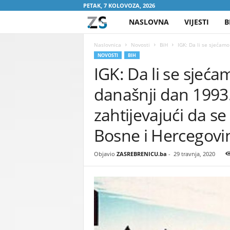
PETAK, 7 KOLOVOZA, 2026
NASLOVNA
VIJESTI
B
Z
A
Naslovnica
Novosti
BiH
IGK: Da li se sjećamo
NOVOSTI
BIH
IGK: Da li se sjeća
S
današnji dan 1993.
R
zahtijevajući da se
E
Bosne i Hercegovi
B
Objavio
ZASREBRENICU.ba
-
29 travnja, 2020
R
E
N
I