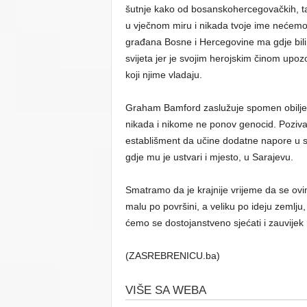
šutnje kako od bosanskohercegovačkih, ta
u vječnom miru i nikada tvoje ime nećemo
građana Bosne i Hercegovine ma gdje bili,
svijeta jer je svojim herojskim činom upozo
koji njime vladaju.
Graham Bamford zaslužuje spomen obilježje
nikada i nikome ne ponov genocid. Poziv
establišment da učine dodatne napore u s
gdje mu je ustvari i mjesto, u Sarajevu.
Smatramo da je krajnije vrijeme da se ov
malu po površini, a veliku po ideju zemlju
ćemo se dostojanstveno sjećati i zauvijek 
(ZASREBRENICU.ba)