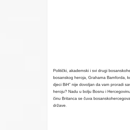
Politički, akademski i svi drugi bosanskoh
bosanskog heroja, Grahama Bamforda, ko
djeci BiH” nije dovoljan da vam proradi 
heroju? Nadu u bolju Bosnu i Hercegovin
činu Britanca se čuva bosanskohercegovač
države.