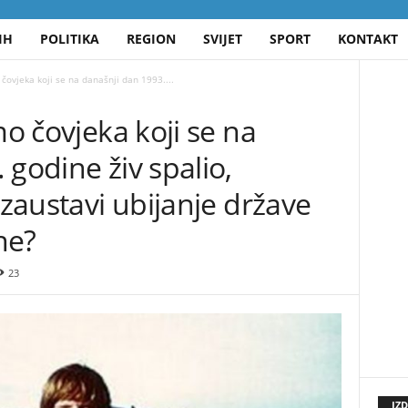
IH
POLITIKA
REGION
SVIJET
SPORT
KONTAKT
 čovjeka koji se na današnji dan 1993....
mo čovjeka koji se na
 godine živ spalio,
 zaustavi ubijanje države
ne?
23
IZ