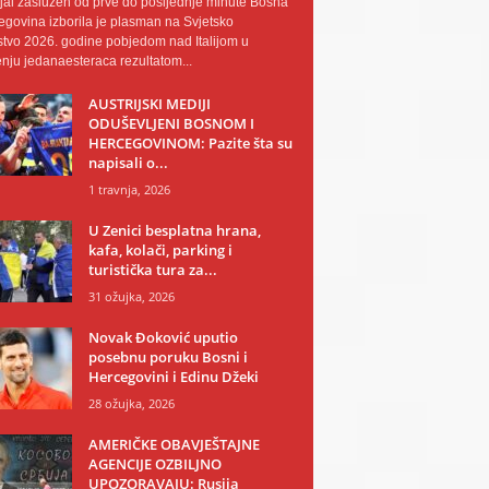
al zaslužen od prve do posljednje minute Bosna
egovina izborila je plasman na Svjetsko
tvo 2026. godine pobjedom nad Italijom u
nju jedanaesteraca rezultatom...
AUSTRIJSKI MEDIJI
ODUŠEVLJENI BOSNOM I
HERCEGOVINOM: Pazite šta su
napisali o...
1 travnja, 2026
U Zenici besplatna hrana,
kafa, kolači, parking i
turistička tura za...
31 ožujka, 2026
Novak Đoković uputio
posebnu poruku Bosni i
Hercegovini i Edinu Džeki
28 ožujka, 2026
AMERIČKE OBAVJEŠTAJNE
AGENCIJE OZBILJNO
UPOZORAVAJU: Rusija