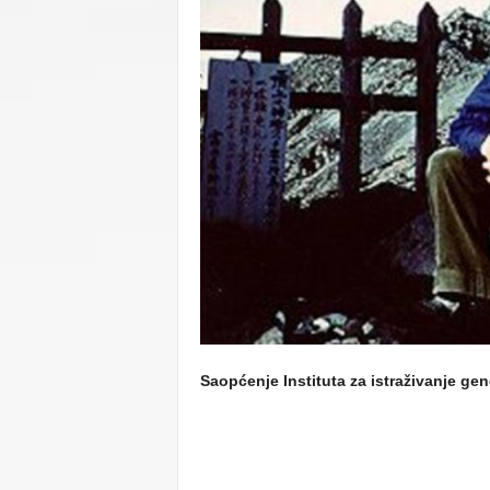
C
U
Saopćenje Instituta za istraživanje g