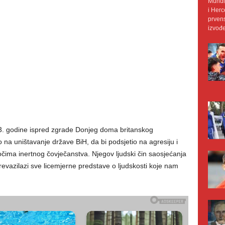
Mundij
i Herc
prvens
izvođe
3. godine ispred zgrade Donjeg doma britanskog
na uništavanje države BiH, da bi podsjetio na agresiju i
d očima inertnog čovječanstva. Njegov ljudski čin saosjećanja
revazilazi sve licemjerne predstave o ljudskosti koje nam