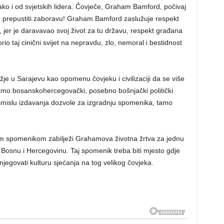
ko i od svjetskih lidera. Čovječe, Graham Bamford, počivaj
 prepustiti zaboravu! Graham Bamford zaslužuje respekt
 jer je daravavao svoj život za tu državu, respekt građana
rio taj cinični svijet na nepravdu, zlo, nemoral i bestidnost
 u Sarajevu kao opomenu čovjeku i civilizaciji da se više
amo bosanskohercegovački, posebno bošnjački politički
mislu izdavanja dozvole za izgradnju spomenika, tamo
im spomenikom zabilježi Grahamova životna žrtva za jednu
, Bosnu i Hercegovinu. Taj spomenik treba biti mjesto gdje
njegovati kulturu sjećanja na tog velikog čovjeka.