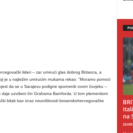
PO
ercegovački lideri – zar umirući glas dobrog Britanca, a
ji je u najtežim umirućim mukama rekao: “Moramo pomoći
savjest da se u Sarajevu podigne spomenik ovom čovjeku –
u daje uzvišeni čin Grahama Bamforda. U tom plemenitom
BRI
ki bitak kao izraz neuništivosti bosanskohercegovačke
Ital
na 
ZASRE