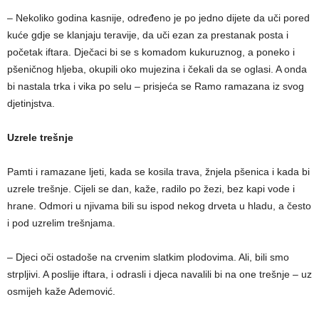
– Nekoliko godina kasnije, određeno je po jedno dijete da uči pored
kuće gdje se klanjaju teravije, da uči ezan za prestanak posta i
početak iftara. Dječaci bi se s komadom kukuruznog, a poneko i
pšeničnog hljeba, okupili oko mujezina i čekali da se oglasi. A onda
bi nastala trka i vika po selu – prisjeća se Ramo ramazana iz svog
djetinjstva.
Uzrele trešnje
Pamti i ramazane ljeti, kada se kosila trava, žnjela pšenica i kada bi
uzrele trešnje. Cijeli se dan, kaže, radilo po žezi, bez kapi vode i
hrane. Odmori u njivama bili su ispod nekog drveta u hladu, a često
i pod uzrelim trešnjama.
– Djeci oči ostadoše na crvenim slatkim plodovima. Ali, bili smo
strpljivi. A poslije iftara, i odrasli i djeca navalili bi na one trešnje – uz
osmijeh kaže Ademović.