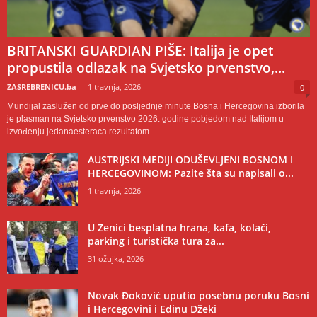
BRITANSKI GUARDIAN PIŠE: Italija je opet
propustila odlazak na Svjetsko prvenstvo,...
ZASREBRENICU.ba
-
1 travnja, 2026
0
Mundijal zaslužen od prve do posljednje minute Bosna i Hercegovina izborila
je plasman na Svjetsko prvenstvo 2026. godine pobjedom nad Italijom u
izvođenju jedanaesteraca rezultatom...
AUSTRIJSKI MEDIJI ODUŠEVLJENI BOSNOM I
HERCEGOVINOM: Pazite šta su napisali o...
1 travnja, 2026
U Zenici besplatna hrana, kafa, kolači,
parking i turistička tura za...
31 ožujka, 2026
Novak Đoković uputio posebnu poruku Bosni
i Hercegovini i Edinu Džeki