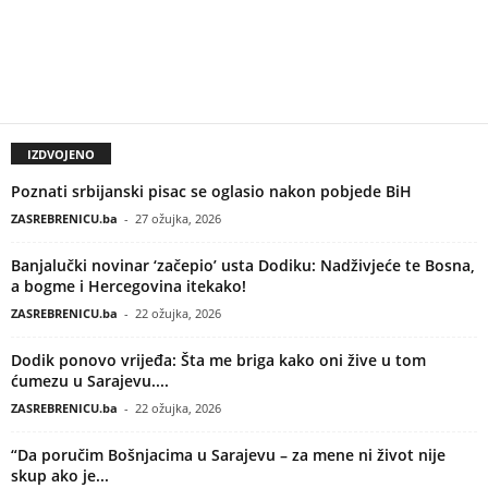
IZDVOJENO
Poznati srbijanski pisac se oglasio nakon pobjede BiH
ZASREBRENICU.ba
-
27 ožujka, 2026
Banjalučki novinar ‘začepio’ usta Dodiku: Nadživjeće te Bosna,
a bogme i Hercegovina itekako!
ZASREBRENICU.ba
-
22 ožujka, 2026
Dodik ponovo vrijeđa: Šta me briga kako oni žive u tom
ćumezu u Sarajevu....
ZASREBRENICU.ba
-
22 ožujka, 2026
“Da poručim Bošnjacima u Sarajevu – za mene ni život nije
skup ako je...