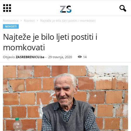
Naslovnica
Novosti
Najteže je bilo ljeti postiti i momkovati
NOVOSTI
Najteže je bilo ljeti postiti i
momkovati
Objavio
ZASREBRENICU.ba
-
29 travnja, 2020
14