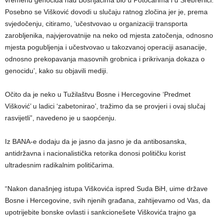
Posebno se Višković dovodi u slučaju ratnog zločina jer je, prema
svjedočenju, citiramo, ‘učestvovao u organizaciji transporta
zarobljenika, najvjerovatnije na neko od mjesta zatočenja, odnosno
mjesta pogubljenja i učestvovao u takozvanoj operaciji asanacije,
odnosno prekopavanja masovnih grobnica i prikrivanja dokaza o
genocidu’, kako su objavili mediji.
Očito da je neko u Tužilaštvu Bosne i Hercegovine ‘Predmet
Višković’ u ladici ‘zabetonirao’, tražimo da se provjeri i ovaj slučaj
rasvijetli”, navedeno je u saopćenju.
Iz BANA-e dodaju da je jasno da jasno je da antibosanska,
antidržavna i nacionalistička retorika donosi političku korist
ultradesnim radikalnim političarima.
“Nakon današnjeg istupa Viškovića ispred Suda BiH, uime države
Bosne i Hercegovine, svih njenih građana, zahtijevamo od Vas, da
upotrijebite bonske ovlasti i sankcionešete Viškovića trajno ga