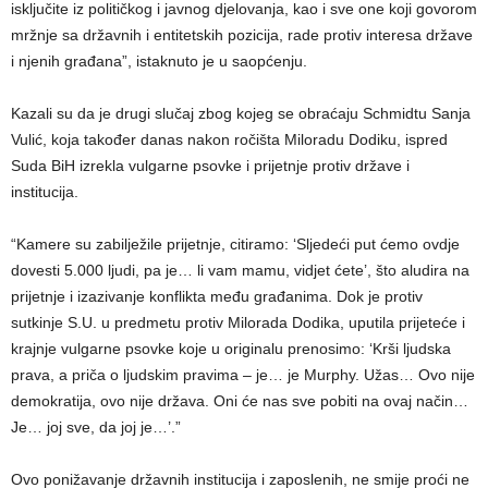
isključite iz političkog i javnog djelovanja, kao i sve one koji govorom
mržnje sa državnih i entitetskih pozicija, rade protiv interesa države
i njenih građana”, istaknuto je u saopćenju.
Kazali su da je drugi slučaj zbog kojeg se obraćaju Schmidtu Sanja
Vulić, koja također danas nakon ročišta Miloradu Dodiku, ispred
Suda BiH izrekla vulgarne psovke i prijetnje protiv države i
institucija.
“Kamere su zabilježile prijetnje, citiramo: ‘Sljedeći put ćemo ovdje
dovesti 5.000 ljudi, pa je… li vam mamu, vidjet ćete’, što aludira na
prijetnje i izazivanje konflikta među građanima. Dok je protiv
sutkinje S.U. u predmetu protiv Milorada Dodika, uputila prijeteće i
krajnje vulgarne psovke koje u originalu prenosimo: ‘Krši ljudska
prava, a priča o ljudskim pravima – je… je Murphy. Užas… Ovo nije
demokratija, ovo nije država. Oni će nas sve pobiti na ovaj način…
Je… joj sve, da joj je…’.”
Ovo ponižavanje državnih institucija i zaposlenih, ne smije proći ne