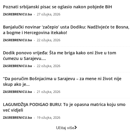
Poznati srbijanski pisac se oglasio nakon pobjede BiH
ZASREBRENICU.ba
-
27 ožujka, 2026
Banjalučki novinar ‘začepio’ usta Dodiku: Nadživjeće te Bosna,
a bogme i Hercegovina itekako!
ZASREBRENICU.ba
-
22 ožujka, 2026
Dodik ponovo vrijeđa: Šta me briga kako oni žive u tom
ćumezu u Sarajevu....
ZASREBRENICU.ba
-
22 ožujka, 2026
“Da poručim Bošnjacima u Sarajevu – za mene ni život nije
skup ako je...
ZASREBRENICU.ba
-
21 ožujka, 2026
LAGUMDŽIJA PODIGAO BURU: To je opasna matrica koju smo
već vidjeli
ZASREBRENICU.ba
-
19 ožujka, 2026
Učitaj više