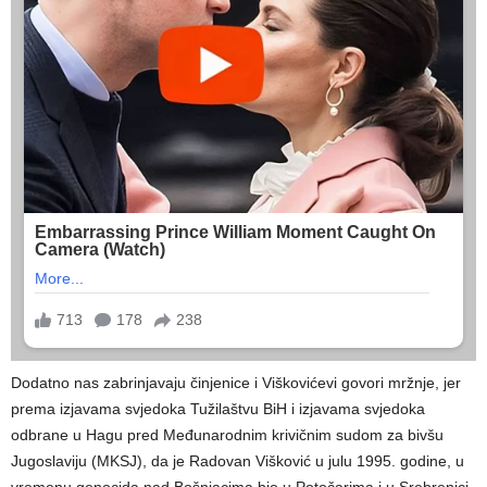
Dodatno nas zabrinjavaju činjenice i Viškovićevi govori mržnje, jer
prema izjavama svjedoka Tužilaštvu BiH i izjavama svjedoka
odbrane u Hagu pred Međunarodnim krivičnim sudom za bivšu
Jugoslaviju (MKSJ), da je Radovan Višković u julu 1995. godine, u
vremenu genocida nad Bošnjacima bio u Potočarima i u Srebrenici.