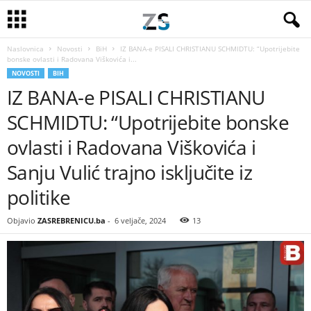
Naslovnica
Novosti
BiH
IZ BANA-e PISALI CHRISTIANU SCHMIDTU: “Upotrijebite
bonske ovlasti i Radovana Viškovića i...
NOVOSTI
BIH
IZ BANA-e PISALI CHRISTIANU
SCHMIDTU: “Upotrijebite bonske
ovlasti i Radovana Viškovića i
Sanju Vulić trajno isključite iz
politike
Objavio
ZASREBRENICU.ba
-
6 veljače, 2024
13