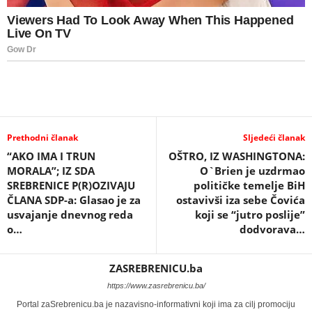
Prethodni članak
Sljedeći članak
“AKO IMA I TRUN
OŠTRO, IZ WASHINGTONA:
MORALA”; IZ SDA
O`Brien je uzdrmao
SREBRENICE P(R)OZIVAJU
političke temelje BiH
ČLANA SDP-a: Glasao je za
ostavivši iza sebe Čovića
usvajanje dnevnog reda
koji se “jutro poslije”
o…
dodvorava…
ZASREBRENICU.ba
https://www.zasrebrenicu.ba/
Portal zaSrebrenicu.ba je nazavisno-informativni koji ima za cilj promociju