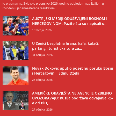
je plasman na Svjetsko prvenstvo 2026. godine pobjedom nad Italijom u
izvođenju jedanaesteraca rezultatom...
AUSTRIJSKI MEDIJI ODUŠEVLJENI BOSNOM I
HERCEGOVINOM: Pazite šta su napisali o...
1 travnja, 2026
U Zenici besplatna hrana, kafa, kolači,
parking i turistička tura za...
31 ožujka, 2026
Novak Đoković uputio posebnu poruku Bosni
i Hercegovini i Edinu Džeki
28 ožujka, 2026
AMERIČKE OBAVJEŠTAJNE AGENCIJE OZBILJNO
UPOZORAVAJU: Rusija podržava odvajanje RS-
a od BiH,...
27 ožujka, 2026