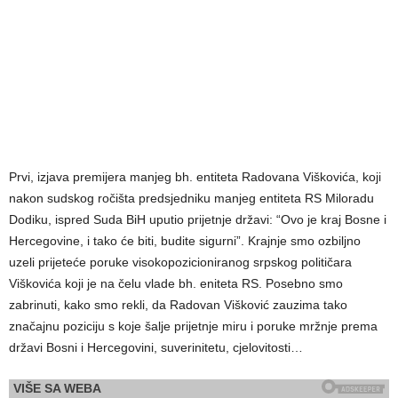
Prvi, izjava premijera manjeg bh. entiteta Radovana Viškovića, koji
nakon sudskog ročišta predsjedniku manjeg entiteta RS Miloradu
Dodiku, ispred Suda BiH uputio prijetnje državi: “Ovo je kraj Bosne i
Hercegovine, i tako će biti, budite sigurni”. Krajnje smo ozbiljno
uzeli prijeteće poruke visokopozicioniranog srpskog političara
Viškovića koji je na čelu vlade bh. eniteta RS. Posebno smo
zabrinuti, kako smo rekli, da Radovan Višković zauzima tako
značajnu poziciju s koje šalje prijetnje miru i poruke mržnje prema
državi Bosni i Hercegovini, suverinitetu, cjelovitosti…