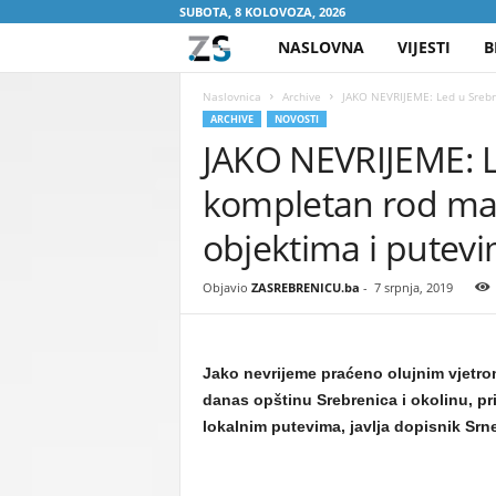
SUBOTA, 8 KOLOVOZA, 2026
NASLOVNA
VIJESTI
B
Z
A
Naslovnica
Archive
JAKO NEVRIJEME: Led u Srebre
ARCHIVE
NOVOSTI
JAKO NEVRIJEME: Le
S
kompletan rod mali
R
objektima i putev
E
Objavio
ZASREBRENICU.ba
-
7 srpnja, 2019
B
R
Jako nevrijeme praćeno olujnim vjetrom
E
danas opštinu Srebrenica i okolinu, pr
lokalnim putevima, javlja dopisnik Srne
N
I