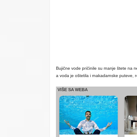
Bujične vode pričinile su manje štete na n
a voda je oštetila i makadamske puteve, reč