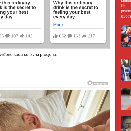
Mundij
i Herc
prvens
izvođe
utvrđeno kada se izvrši procjena.