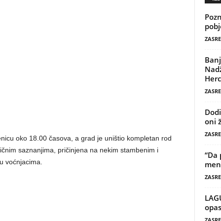
Pozn
pobj
ZASRE
Banj
Nadž
Herc
ZASRE
Dodi
oni 
ZASRE
nicu oko 18.00 časova, a grad je uništio kompletan rod
ičnim saznanjima, pričinjena na nekim stambenim i
“Da 
u voćnjacima.
mene
ZASRE
LAG
opas
ZASRE