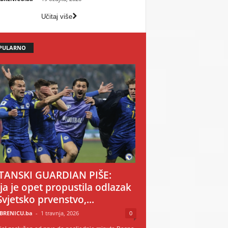
Učitaj više
PULARNO
TANSKI GUARDIAN PIŠE:
ija je opet propustila odlazak
Svjetsko prvenstvo,...
BRENICU.ba
-
1 travnja, 2026
0