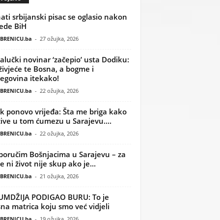
ati srbijanski pisac se oglasio nakon
ede BiH
BRENICU.ba
-
27 ožujka, 2026
alučki novinar ‘začepio’ usta Dodiku:
ivjeće te Bosna, a bogme i
egovina itekako!
BRENICU.ba
-
22 ožujka, 2026
k ponovo vrijeđa: Šta me briga kako
žive u tom ćumezu u Sarajevu....
BRENICU.ba
-
22 ožujka, 2026
poručim Bošnjacima u Sarajevu – za
 ni život nije skup ako je...
BRENICU.ba
-
21 ožujka, 2026
UMDŽIJA PODIGAO BURU: To je
na matrica koju smo već vidjeli
BRENICU.ba
-
19 ožujka, 2026