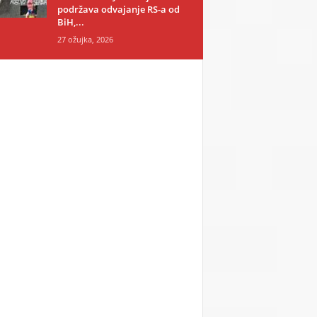
podržava odvajanje RS-a od
BiH,...
27 ožujka, 2026