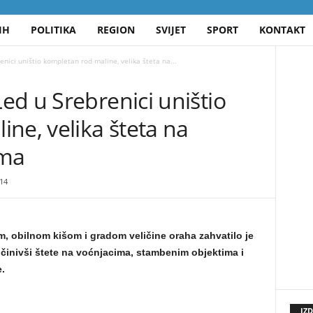
IH
POLITIKA
REGION
SVIJET
SPORT
KONTAKT
nici uništio kompletan rod maline, velika šteta na...
d u Srebrenici uništio
ne, velika šteta na
ima
14
, obilnom kišom i gradom veličine oraha zahvatilo je
ičinivši štete na voćnjacima, stambenim objektima i
.
IZ