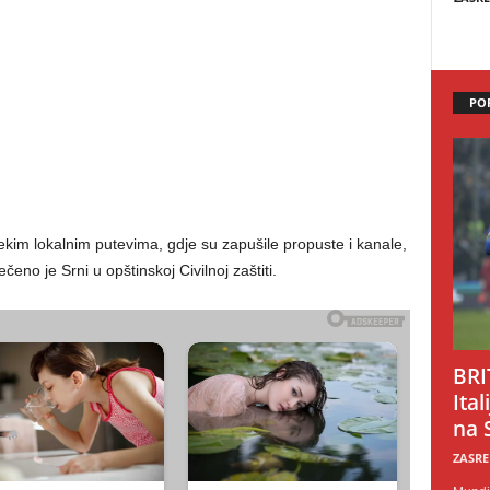
PO
ekim lokalnim putevima, gdje su zapušile propuste i kanale,
eno je Srni u opštinskoj Civilnoj zaštiti.
BRI
Ital
na 
ZASRE