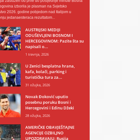
al zaslužen od prve do posljednje minute Bosna
egovina izborila je plasman na Svjetsko
tvo 2026. godine pobjedom nad Italijom u
nju jedanaesteraca rezultatom...
AUSTRIJSKI MEDIJI
ODUŠEVLJENI BOSNOM I
HERCEGOVINOM: Pazite šta su
napisali o...
1 travnja, 2026
U Zenici besplatna hrana,
kafa, kolači, parking i
turistička tura za...
31 ožujka, 2026
Novak Đoković uputio
posebnu poruku Bosni i
Hercegovini i Edinu Džeki
28 ožujka, 2026
AMERIČKE OBAVJEŠTAJNE
AGENCIJE OZBILJNO
UPOZORAVAJU: Rusija