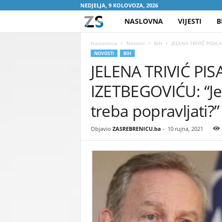
NEDJELJA, 9 KOLOVOZA, 2026
NASLOVNA
VIJESTI
B
Z
A
Naslovnica
Novosti
BiH
JELENA TRIVIĆ PISALA 
NOVOSTI
BIH
JELENA TRIVIĆ PI
S
IZETBEGOVIĆU: “Jes
R
treba popravljati?”
E
Objavio
ZASREBRENICU.ba
-
10 rujna, 2021
B
R
E
N
I