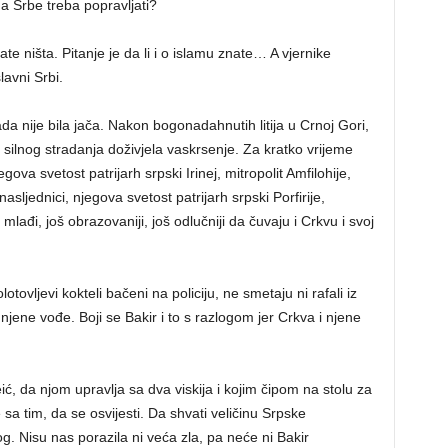
a Srbe treba popravljati?
nate ništa. Pitanje je da li i o islamu znate… A vjernike
avni Srbi.
da nije bila jača. Nakon bogonadahnutih litija u Crnoj Gori,
silnog stradanja doživjela vaskrsenje. Za kratko vrijeme
ova svetost patrijarh srpski Irinej, mitropolit Amfilohije,
nasljednici, njegova svetost patrijarh srpski Porfirije,
 mlađi, još obrazovaniji, još odlučniji da čuvaju i Crkvu i svoj
tovljevi kokteli bačeni na policiju, ne smetaju ni rafali iz
jene vođe. Boji se Bakir i to s razlogom jer Crkva i njene
ić, da njom upravlja sa dva viskija i kojim čipom na stolu za
e sa tim, da se osvijesti. Da shvati veličinu Srpske
g. Nisu nas porazila ni veća zla, pa neće ni Bakir