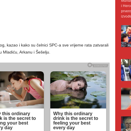
Mundij
i Herc
prvens
izvođe
log, kazao i kako su čelnici SPC-a sve vrijeme rata zatvarali
u Mladiću, Arkanu i Šešelju.