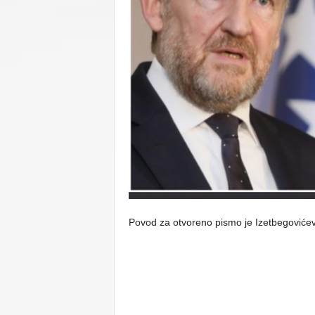
C
U
Povod za otvoreno pismo je Izetbegoviće