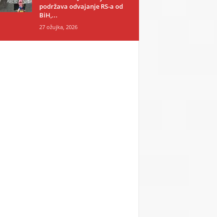
podržava odvajanje RS-a od
BiH,...
27 ožujka, 2026