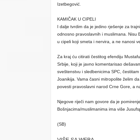
Izetbegović.
KAMIČAK U CIPELI
I dalje tvrdim da je jedino rješenje za tra
odnosno pravoslavnih i muslimana. Nisu Boš
u cipeli koji smeta i nervira, a ne nanosi ve
Za kraj ću citirati čestitog efendiju Must
Srbije, koji je javno komentarisao dešavan
sveštenstvu i sledbenicima SPC, čestitam 
Joanikija. Vama časni mitropolite želim da
povesti pravoslavni narod Crne Gore, a na
Njegove riječi nam govore da je pomiren
Bošnjacima/muslimanima ima više Jusufspa
(SB)