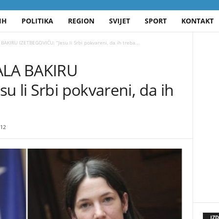
IH
POLITIKA
REGION
SVIJET
SPORT
KONTAKT
BAKIRU IZETBEGOVIĆU: “Jesu li Srbi pokvareni, da ih treba...
SALA BAKIRU
u li Srbi pokvareni, da ih
12
IZ