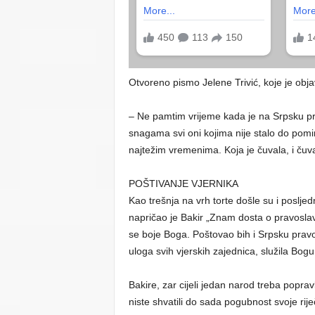
Otvoreno pismo Jelene Trivić, koje je objav
– Ne pamtim vrijeme kada je na Srpsku pr
snagama svi oni kojima nije stalo do pomir
najtežim vremenima. Koja je čuvala, i čuva,
POŠTIVANJE VJERNIKA
Kao trešnja na vrh torte došle su i poslje
napričao je Bakir „Znam dosta o pravoslavlj
se boje Boga. Poštovao bih i Srpsku pravo
uloga svih vjerskih zajednica, služila Bogu 
Bakire, zar cijeli jedan narod treba poprav
niste shvatili do sada pogubnost svoje rij