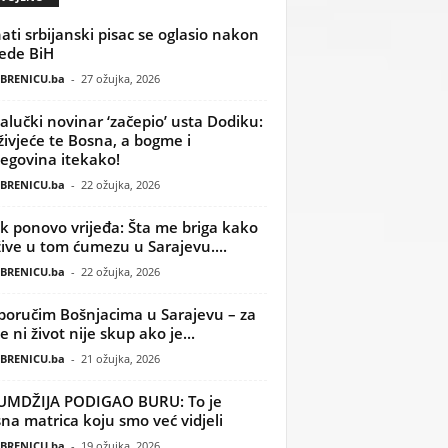
ati srbijanski pisac se oglasio nakon
ede BiH
BRENICU.ba
-
27 ožujka, 2026
alučki novinar ‘začepio’ usta Dodiku:
ivjeće te Bosna, a bogme i
egovina itekako!
BRENICU.ba
-
22 ožujka, 2026
k ponovo vrijeđa: Šta me briga kako
žive u tom ćumezu u Sarajevu....
BRENICU.ba
-
22 ožujka, 2026
poručim Bošnjacima u Sarajevu – za
 ni život nije skup ako je...
BRENICU.ba
-
21 ožujka, 2026
UMDŽIJA PODIGAO BURU: To je
na matrica koju smo već vidjeli
BRENICU.ba
-
19 ožujka, 2026