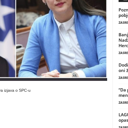
Pozn
pobj
ZASRE
Banj
Nadž
Herc
ZASRE
Dodi
oni 
ZASRE
“Da 
va izjava o SPC-u
mene
ZASRE
LAG
opas
ZASRE