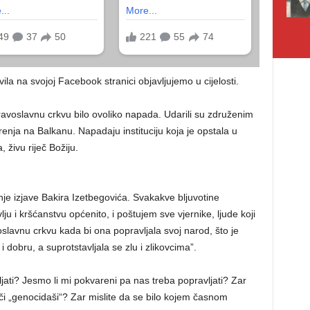
ila na svojoj Facebook stranici objavljujemo u cijelosti.
avoslavnu crkvu bilo ovoliko napada. Udarili su združenim
enja na Balkanu. Napadaju instituciju koja je opstala u
 živu riječ Božiju.
dnje izjave Bakira Izetbegovića. Svakakve bljuvotine
u i kršćanstvu općenito, i poštujem sve vjernike, ljude koji
slavnu crkvu kada bi ona popravljala svoj narod, što je
i dobru, a suprotstavljala se zlu i zlikovcima”.
ljati? Jesmo li mi pokvareni pa nas treba popravljati? Zar
eči „genocidaši“? Zar mislite da se bilo kojem časnom