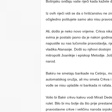
Bošnjaku sviđaju vaše riječi kada kažete d
Iz ovih riječi vidi se da o hrišćanstvu ne z
očigledno poštujete samo ako nisu pravosl
Ali, došlo je neko novo vrijeme. Crkva nika
svima je postalo jasno da je nakon godina 
napustile su nas lučonoše pravoslavlja, njeg
vladika Atanasije. Došli su njihovi dostojni 
mitropolit Joanikije i episkop Metodije. Još
narod.
Bakiru ne smetaju barikade na Cetinju, molo
automatskog oružja, ali mu smeta Crkva i n
vođe se nisu uplašile ni barikada ni rafala.
Volio bi Bakir crkvu kakvu vodi Miraš Dede
rulet. Bilo bi mu bolje da što prije prestan
pravoslavne crkve i veličinu naroda srpsko