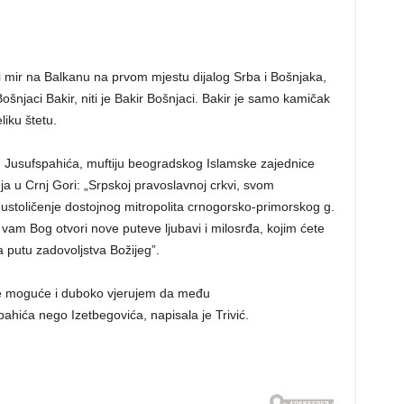
jni mir na Balkanu na prvom mjestu dijalog Srba i Bošnjaka,
njaci Bakir, niti je Bakir Bošnjaci. Bakir je samo kamičak
liku štetu.
afu Jusufspahića, muftiju beogradskog Islamske zajednice
ja u Crnj Gori: „Srpskoj pravoslavnoj crkvi, svom
ustoličenje dostojnog mitropolita crnogorsko-primorskog g.
 vam Bog otvori nove puteve ljubavi i milosrđa, kojim ćete
 putu zadovoljstva Božijeg”.
je moguće i duboko vjerujem da među
hića nego Izetbegovića, napisala je Trivić.