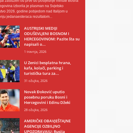
al zaslužen od prve do posljednje minute Bosna
egovina izborila je plasman na Svjetsko
tvo 2026. godine pobjedom nad Italijom u
nju jedanaesteraca rezultatom...
AUSTRIJSKI MEDIJI
ODUŠEVLJENI BOSNOM I
HERCEGOVINOM: Pazite šta su
napisali o...
1 travnja, 2026
U Zenici besplatna hrana,
kafa, kolači, parking i
turistička tura za...
31 ožujka, 2026
Novak Đoković uputio
posebnu poruku Bosni i
Hercegovini i Edinu Džeki
28 ožujka, 2026
AMERIČKE OBAVJEŠTAJNE
AGENCIJE OZBILJNO
UPOZORAVAJU: Rusija