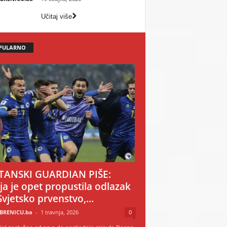
Učitaj više
PULARNO
TANSKI GUARDIAN PIŠE:
ija je opet propustila odlazak
Svjetsko prvenstvo,...
BRENICU.ba
-
1 travnja, 2026
0