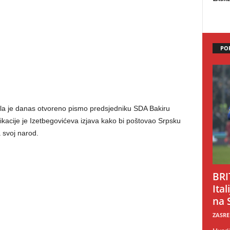
PO
ila je danas otvoreno pismo predsjedniku SDA Bakiru
kacije je Izetbegovićeva izjava kako bi poštovao Srpsku
 svoj narod.
BRI
Ital
na 
ZASRE