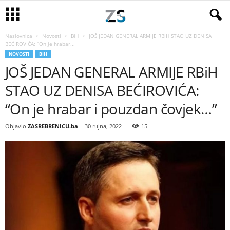
Naslovnica
Novosti
BiH
JOŠ JEDAN GENERAL ARMIJE RBiH STAO UZ DENISA
BEĆIROVIĆA: “On je hrabar...
NOVOSTI
BIH
JOŠ JEDAN GENERAL ARMIJE RBiH
STAO UZ DENISA BEĆIROVIĆA:
“On je hrabar i pouzdan čovjek…”
Objavio
ZASREBRENICU.ba
-
30 rujna, 2022
15