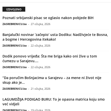
IZDVOJENO
Poznati srbijanski pisac se oglasio nakon pobjede BiH
ZASREBRENICU.ba
-
27 ožujka, 2026
Banjalučki novinar ‘začepio’ usta Dodiku: Nadživjeće te Bosna,
a bogme i Hercegovina itekako!
ZASREBRENICU.ba
-
22 ožujka, 2026
Dodik ponovo vrijeđa: Šta me briga kako oni žive u tom
ćumezu u Sarajevu....
ZASREBRENICU.ba
-
22 ožujka, 2026
“Da poručim Bošnjacima u Sarajevu – za mene ni život nije
skup ako je...
ZASREBRENICU.ba
-
21 ožujka, 2026
LAGUMDŽIJA PODIGAO BURU: To je opasna matrica koju smo
već vidjeli
ZASREBRENICU.ba
-
19 ožujka, 2026