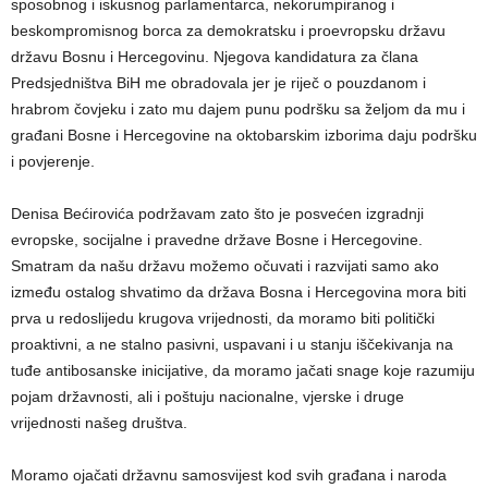
sposobnog i iskusnog parlamentarca, nekorumpiranog i
beskompromisnog borca za demokratsku i proevropsku državu
državu Bosnu i Hercegovinu. Njegova kandidatura za člana
Predsjedništva BiH me obradovala jer je riječ o pouzdanom i
hrabrom čovjeku i zato mu dajem punu podršku sa željom da mu i
građani Bosne i Hercegovine na oktobarskim izborima daju podršku
i povjerenje.
Denisa Bećirovića podržavam zato što je posvećen izgradnji
evropske, socijalne i pravedne države Bosne i Hercegovine.
Smatram da našu državu možemo očuvati i razvijati samo ako
između ostalog shvatimo da država Bosna i Hercegovina mora biti
prva u redoslijedu krugova vrijednosti, da moramo biti politički
proaktivni, a ne stalno pasivni, uspavani i u stanju iščekivanja na
tuđe antibosanske inicijative, da moramo jačati snage koje razumiju
pojam državnosti, ali i poštuju nacionalne, vjerske i druge
vrijednosti našeg društva.
Moramo ojačati državnu samosvijest kod svih građana i naroda