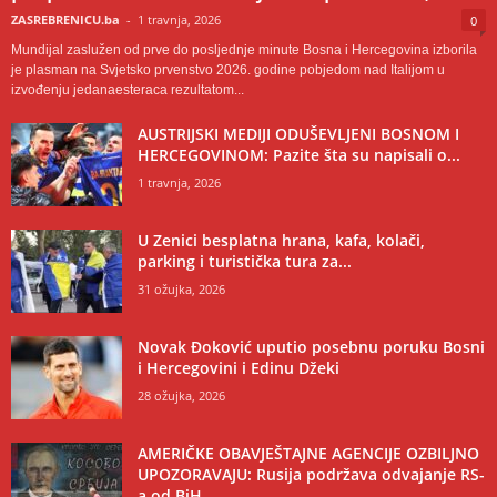
ZASREBRENICU.ba
-
1 travnja, 2026
0
Mundijal zaslužen od prve do posljednje minute Bosna i Hercegovina izborila
je plasman na Svjetsko prvenstvo 2026. godine pobjedom nad Italijom u
izvođenju jedanaesteraca rezultatom...
AUSTRIJSKI MEDIJI ODUŠEVLJENI BOSNOM I
HERCEGOVINOM: Pazite šta su napisali o...
1 travnja, 2026
U Zenici besplatna hrana, kafa, kolači,
parking i turistička tura za...
31 ožujka, 2026
Novak Đoković uputio posebnu poruku Bosni
i Hercegovini i Edinu Džeki
28 ožujka, 2026
AMERIČKE OBAVJEŠTAJNE AGENCIJE OZBILJNO
UPOZORAVAJU: Rusija podržava odvajanje RS-
a od BiH,...