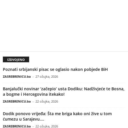
IZDVOJENO
Poznati srbijanski pisac se oglasio nakon pobjede BiH
ZASREBRENICU.ba
-
27 ožujka, 2026
Banjalučki novinar ‘začepio’ usta Dodiku: Nadživjeće te Bosna,
a bogme i Hercegovina itekako!
ZASREBRENICU.ba
-
22 ožujka, 2026
Dodik ponovo vrijeđa: Šta me briga kako oni žive u tom
ćumezu u Sarajevu....
ZASREBRENICU.ba
-
22 ožujka, 2026