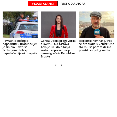
VEZANI ČLANCI
VIŠE OD AUTORA
Povratnici Bošnjaci
Gorica Dodik progovorila
Italijanski novinar jutros
napadnuti u Bratuncu jer
o svemu: Od zastava
se probudio u Zenici: Ono
je sin bio u vezi sa
Armije BiH do pitanja
što mu se potom desilo
Srpkinjom: Policija
zašto u reprezentaciji
pamtit će cijelog života
napadača nije ni uhapsila
nema igrača iz Republike
Srpske