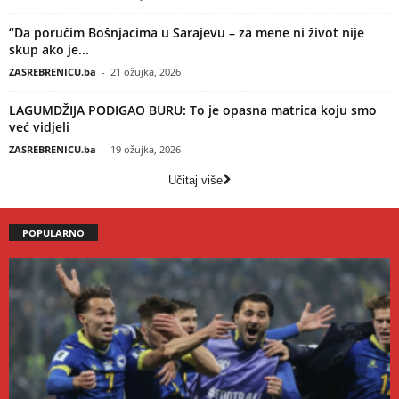
“Da poručim Bošnjacima u Sarajevu – za mene ni život nije
skup ako je...
ZASREBRENICU.ba
-
21 ožujka, 2026
LAGUMDŽIJA PODIGAO BURU: To je opasna matrica koju smo
već vidjeli
ZASREBRENICU.ba
-
19 ožujka, 2026
Učitaj više
POPULARNO