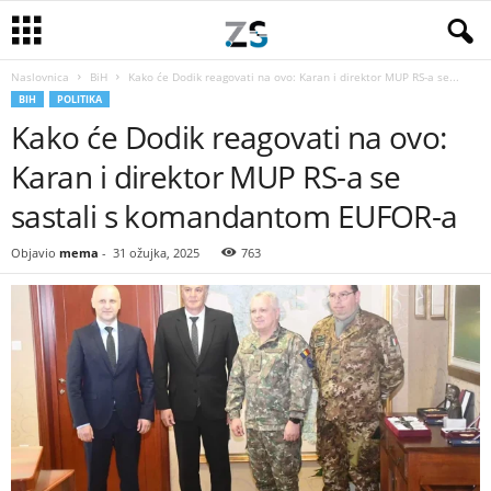
Naslovnica
BiH
Kako će Dodik reagovati na ovo: Karan i direktor MUP RS-a se...
BIH
POLITIKA
Kako će Dodik reagovati na ovo:
Karan i direktor MUP RS-a se
sastali s komandantom EUFOR-a
Objavio
mema
-
31 ožujka, 2025
763