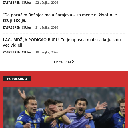
ZASREBRENICU.ba
-
22 ožujka, 2026
“Da poručim Bošnjacima u Sarajevu – za mene ni život nije
skup ako je...
ZASREBRENICU.ba
-
21 ožujka, 2026
LAGUMDŽIJA PODIGAO BURU: To je opasna matrica koju smo
već vidjeli
ZASREBRENICU.ba
-
19 ožujka, 2026
Učitaj više
POPULARNO