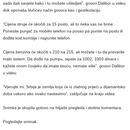
sada dati savjete kako i tu možete uštedjeti”, govori Dalibor u videu
dok oponaša Vučićev način govora kao i gestikulaciju.
“Cijena struje će skočiti za 15 posto, ali to neka vas ne brine.
Ponesite punjač za mobilni telefon na posao pa punite na poslu ili
dođite kod komšije i napunite telefon.
Cijena benzina će skočiti s 210 na 215, ali možete i tu da prevarite
malo sistem. Da dođe na pumpu, sipate za 1002, 1003 dinara i
kažete onom čovjeku da imate tisuću, nemate više”, govori Dalibor
u videu.
“Vjerujte mi, Srbija je zemlja koja će iz zlatnog prijeći u dijamantsko
doba uskoro ako ovako nastavimo”, zaključuje na kraju videa.
Snimka je skupila gotovo na hiljade pregleda i stotine komentara.
Pogledajte snimak.