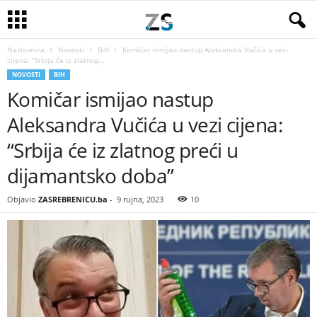
Naslovnica
Novosti
BiH
Komičar ismijao nastup Aleksandra Vučića u vezi
cijena: “Srbija će iz zlatnog...
NOVOSTI
BIH
Komičar ismijao nastup
Aleksandra Vučića u vezi cijena:
“Srbija će iz zlatnog preći u
dijamantsko doba”
Objavio
ZASREBRENICU.ba
-
9 rujna, 2023
10