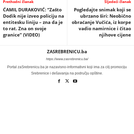
Prethodni članak
Sljedeći članak
ĆAMIL DURAKOVIĆ: “Zašto
Pogledajte snimak koji se
Dodik nije izveo policiju na
ubrzano širi: Neobično
entitesku liniju – zna da je
obraćanje Vučića, iz korpe
to rat. Zna on svoje
vadio namirnice i čitao
granice” (VIDEO)
njihove cijene
ZASREBRENICU.ba
https://www.zasrebrenicu.ba/
Portal zaSrebrenicu.ba je nazavisno-informativni koji ima za cilj promociju
Srebrenice i dešavanja na području opštine.