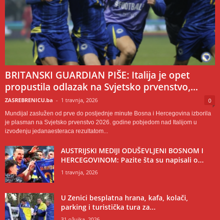
BRITANSKI GUARDIAN PIŠE: Italija je opet
propustila odlazak na Svjetsko prvenstvo,...
ZASREBRENICU.ba
-
1 travnja, 2026
0
Mundijal zaslužen od prve do posljednje minute Bosna i Hercegovina izborila
je plasman na Svjetsko prvenstvo 2026. godine pobjedom nad Italijom u
izvođenju jedanaesteraca rezultatom...
AUSTRIJSKI MEDIJI ODUŠEVLJENI BOSNOM I
HERCEGOVINOM: Pazite šta su napisali o...
1 travnja, 2026
U Zenici besplatna hrana, kafa, kolači,
parking i turistička tura za...
31 ožujka, 2026