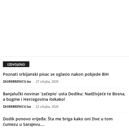
IZDVOJENO
Poznati srbijanski pisac se oglasio nakon pobjede BiH
ZASREBRENICU.ba
-
27 ožujka, 2026
Banjalučki novinar ‘začepio’ usta Dodiku: Nadživjeće te Bosna,
a bogme i Hercegovina itekako!
ZASREBRENICU.ba
-
22 ožujka, 2026
Dodik ponovo vrijeđa: Šta me briga kako oni žive u tom
ćumezu u Sarajevu....