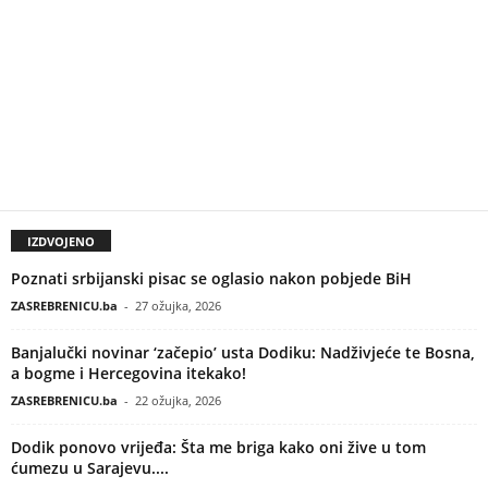
IZDVOJENO
Poznati srbijanski pisac se oglasio nakon pobjede BiH
ZASREBRENICU.ba
-
27 ožujka, 2026
Banjalučki novinar ‘začepio’ usta Dodiku: Nadživjeće te Bosna,
a bogme i Hercegovina itekako!
ZASREBRENICU.ba
-
22 ožujka, 2026
Dodik ponovo vrijeđa: Šta me briga kako oni žive u tom
ćumezu u Sarajevu....