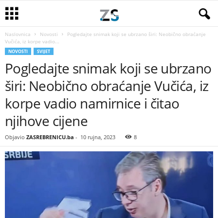
Naslovnica
Novosti
Pogledajte snimak koji se ubrzano širi: Neobično obraćanje
Vučića, iz korpe vadio...
NOVOSTI
SVIJET
Pogledajte snimak koji se ubrzano
širi: Neobično obraćanje Vučića, iz
korpe vadio namirnice i čitao
njihove cijene
Objavio
ZASREBRENICU.ba
-
10 rujna, 2023
8