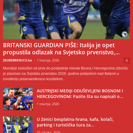
BRITANSKI GUARDIAN PIŠE: Italija je opet
propustila odlazak na Svjetsko prvenstvo,...
ZASREBRENICU.ba
-
1 travnja, 2026
0
Mundijal zaslužen od prve do posljednje minute Bosna i Hercegovina izborila
je plasman na Svjetsko prvenstvo 2026. godine pobjedom nad Italijom u
izvođenju jedanaesteraca rezultatom...
AUSTRIJSKI MEDIJI ODUŠEVLJENI BOSNOM I
HERCEGOVINOM: Pazite šta su napisali o...
1 travnja, 2026
U Zenici besplatna hrana, kafa, kolači,
parking i turistička tura za...
31 ožujka, 2026