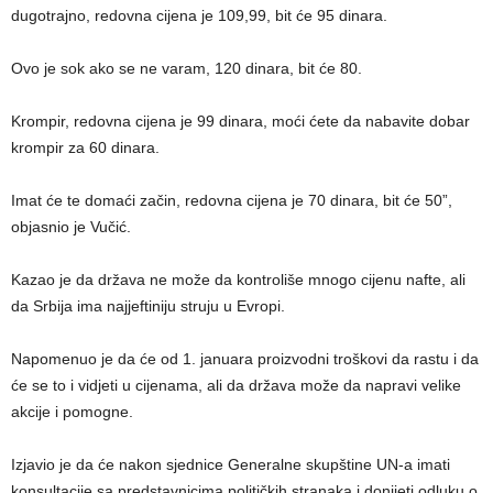
dugotrajno, redovna cijena je 109,99, bit će 95 dinara.
Ovo je sok ako se ne varam, 120 dinara, bit će 80.
Krompir, redovna cijena je 99 dinara, moći ćete da nabavite dobar
krompir za 60 dinara.
Imat će te domaći začin, redovna cijena je 70 dinara, bit će 50”,
objasnio je Vučić.
Kazao je da država ne može da kontroliše mnogo cijenu nafte, ali
da Srbija ima najjeftiniju struju u Evropi.
Napomenuo je da će od 1. januara proizvodni troškovi da rastu i da
će se to i vidjeti u cijenama, ali da država može da napravi velike
akcije i pomogne.
Izjavio je da će nakon sjednice Generalne skupštine UN-a imati
konsultacije sa predstavnicima političkih stranaka i donijeti odluku o