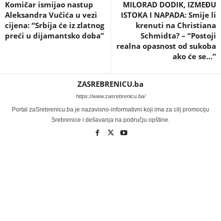
Komičar ismijao nastup
MILORAD DODIK, IZMEĐU
Aleksandra Vučića u vezi
ISTOKA I NAPADA: Smije li
cijena: “Srbija će iz zlatnog
krenuti na Christiana
preći u dijamantsko doba”
Schmidta? – “Postoji
realna opasnost od sukoba
ako će se…”
ZASREBRENICU.ba
https://www.zasrebrenicu.ba/
Portal zaSrebrenicu.ba je nazavisno-informativni koji ima za cilj promociju
Srebrenice i dešavanja na području opštine.