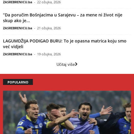
ZASREBRENICU.ba
-
22 ožujka, 2026
“Da poručim Bošnjacima u Sarajevu – za mene ni život nije
skup ako je...
ZASREBRENICU.ba
-
21 ožujka, 2026
LAGUMDŽIJA PODIGAO BURU: To je opasna matrica koju smo
već vidjeli
ZASREBRENICU.ba
-
19 ožujka, 2026
Učitaj više
POPULARNO