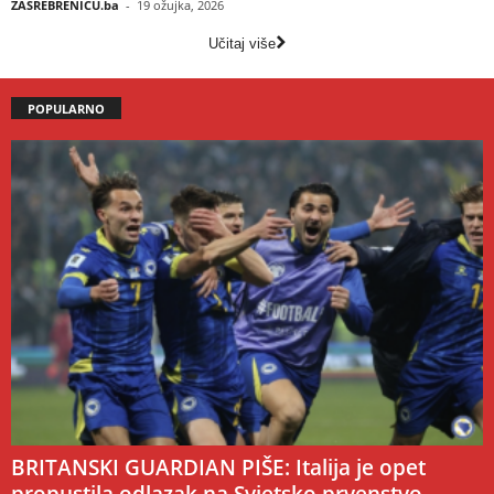
ZASREBRENICU.ba
-
19 ožujka, 2026
Učitaj više
POPULARNO
BRITANSKI GUARDIAN PIŠE: Italija je opet