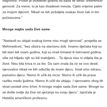
odgovora. Prošlo je dvadeset godina od kada se desio Srebrenički
genocid. Za mene, to je kao dvadeset minuta. Cijelo vrijeme patim
za mojom djecom. Nikad ne bih poželjela ovakav život čak ni tim
počiniocima.”
Mnoge majke sada žive same
“Nastavili su ubijati svakog kome nisu mogli vjerovati”, prisjetila se
Mehmedović, “bez obzira na starosnu dob. Imamo dječaka koji su
bili stari tek osam godina, koji su imali trinaest ili četrnaest godina,
više od hiljadu njih su bili maloljetni… Ta djeca nisu ni vidjela šta je
život. Nisu bila kriva ni za što. Da sam znala da će se ovo desiti,
vjerovatno nikad ne bih odlučila da imam djecu. Imali smo zdravu,
pametnu djecu. Nismo ih učili da mrze. Nismo ih učili da prave
razliku među ljudima. Nismo ih učili da ubijaju. I vjerovatno zbog tih
stvari postali smo žrtve. A mnoge majke sada žive same. Mnoge su
se došle ovdje da žive od sjećanja na svoju djecu”, ispričala je
Hatidža američkom profesoru.