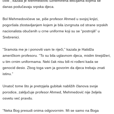
civili”, kazala je Mehmedović uznemirena lekcijama kojima se
danas podučavaju srpska djeca.
Bol Mehmedovićeve se, piše profesor Ahmed u svojoj knjizi,
pogoršala zlostavljanjem kojem je bila izvrgnuta od strane srpskih
nacionalista obučenih u crne uniforme koji su se “postrojili” u
Srebrenici.
“Sramota me je i ponoviti vam te riječi,” kazala je Hatidža
američkom profesoru. “To su bila uglavnom djeca, mislim tinejdžeri,
u tim crnim uniformama. Neki čak nisu bili ni rođeni kada se
genocid desio. Zbog toga vam ja govorim da djeca trebaju znati
istinu.”
Unatoč tome što je pretrpjela gubitak nabližih članova svoje
porodice, zaključuje profesor Ahmed, Mehmedović nije željela
osvetu već pravdu.
“Neka Bog presudi onima odgovornim. Mi se samo na Boga