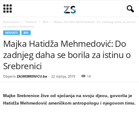
Naslovnica
Novosti
BiH
Majka Hatidža Mehmedović: Do zadnjeg daha se borila
za istinu o Srebrenici
NOVOSTI
BIH
Majka Hatidža Mehmedović: Do
zadnjeg daha se borila za istinu o
Srebrenici
Objavio
ZASREBRENICU.ba
-
22 srpnja, 2019
14
Majke Srebrenice žive od sjećanja na svoju djecu, govorila je
Hatidža Mehmedović američkom antropologu i njegovom timu.