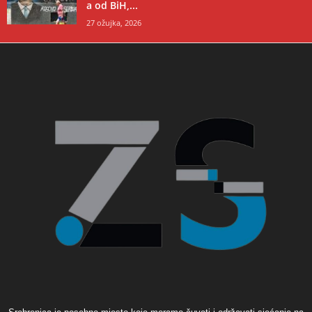
a od BiH,...
27 ožujka, 2026