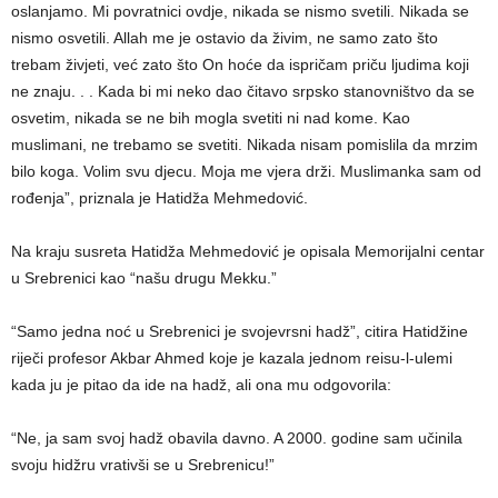
oslanjamo. Mi povratnici ovdje, nikada se nismo svetili. Nikada se
nismo osvetili. Allah me je ostavio da živim, ne samo zato što
trebam živjeti, već zato što On hoće da ispričam priču ljudima koji
ne znaju. . . Kada bi mi neko dao čitavo srpsko stanovništvo da se
osvetim, nikada se ne bih mogla svetiti ni nad kome. Kao
muslimani, ne trebamo se svetiti. Nikada nisam pomislila da mrzim
bilo koga. Volim svu djecu. Moja me vjera drži. Muslimanka sam od
rođenja”, priznala je Hatidža Mehmedović.
Na kraju susreta Hatidža Mehmedović je opisala Memorijalni centar
u Srebrenici kao “našu drugu Mekku.”
“Samo jedna noć u Srebrenici je svojevrsni hadž”, citira Hatidžine
riječi profesor Akbar Ahmed koje je kazala jednom reisu-l-ulemi
kada ju je pitao da ide na hadž, ali ona mu odgovorila:
“Ne, ja sam svoj hadž obavila davno. A 2000. godine sam učinila
svoju hidžru vrativši se u Srebrenicu!”