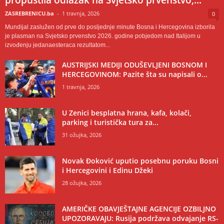
propustila odlazak na Svjetsko prvenstvo,...
ZASREBRENICU.ba
-
1 travnja, 2026
0
Mundijal zaslužen od prve do posljednje minute Bosna i Hercegovina izborila
je plasman na Svjetsko prvenstvo 2026. godine pobjedom nad Italijom u
izvođenju jedanaesteraca rezultatom...
AUSTRIJSKI MEDIJI ODUŠEVLJENI BOSNOM I
HERCEGOVINOM: Pazite šta su napisali o...
1 travnja, 2026
U Zenici besplatna hrana, kafa, kolači,
parking i turistička tura za...
31 ožujka, 2026
Novak Đoković uputio posebnu poruku Bosni
i Hercegovini i Edinu Džeki
28 ožujka, 2026
AMERIČKE OBAVJEŠTAJNE AGENCIJE OZBILJNO
UPOZORAVAJU: Rusija podržava odvajanje RS-