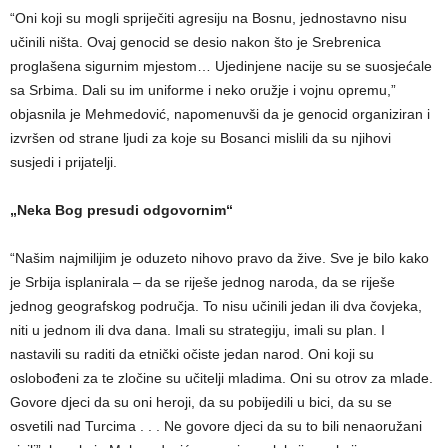
“Oni koji su mogli spriječiti agresiju na Bosnu, jednostavno nisu
učinili ništa. Ovaj genocid se desio nakon što je Srebrenica
proglašena sigurnim mjestom… Ujedinjene nacije su se suosjećale
sa Srbima. Dali su im uniforme i neko oružje i vojnu opremu,”
objasnila je Mehmedović, napomenuvši da je genocid organiziran i
izvršen od strane ljudi za koje su Bosanci mislili da su njihovi
susjedi i prijatelji.
„Neka Bog presudi odgovornim“
“Našim najmilijim je oduzeto nihovo pravo da žive. Sve je bilo kako
je Srbija isplanirala – da se riješe jednog naroda, da se riješe
jednog geografskog područja. To nisu učinili jedan ili dva čovjeka,
niti u jednom ili dva dana. Imali su strategiju, imali su plan. I
nastavili su raditi da etnički očiste jedan narod. Oni koji su
oslobođeni za te zločine su učitelji mladima. Oni su otrov za mlade.
Govore djeci da su oni heroji, da su pobijedili u bici, da su se
osvetili nad Turcima . . . Ne govore djeci da su to bili nenaoružani