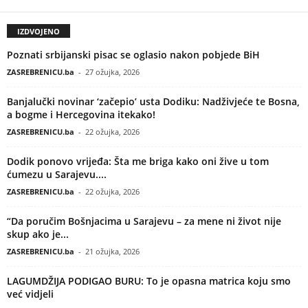
IZDVOJENO
Poznati srbijanski pisac se oglasio nakon pobjede BiH
ZASREBRENICU.ba
-
27 ožujka, 2026
Banjalučki novinar ‘začepio’ usta Dodiku: Nadživjeće te Bosna,
a bogme i Hercegovina itekako!
ZASREBRENICU.ba
-
22 ožujka, 2026
Dodik ponovo vrijeđa: Šta me briga kako oni žive u tom
ćumezu u Sarajevu....
ZASREBRENICU.ba
-
22 ožujka, 2026
“Da poručim Bošnjacima u Sarajevu – za mene ni život nije
skup ako je...
ZASREBRENICU.ba
-
21 ožujka, 2026
LAGUMDŽIJA PODIGAO BURU: To je opasna matrica koju smo
već vidjeli