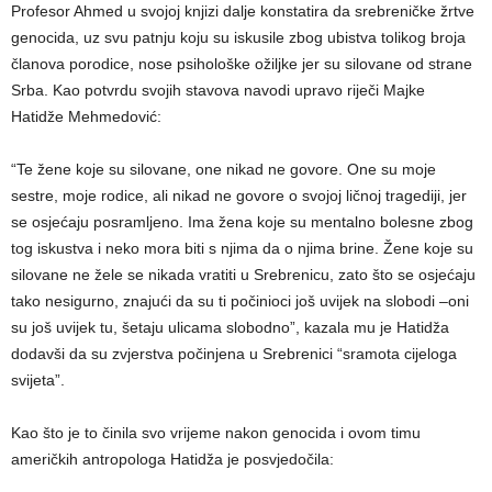
Profesor Ahmed u svojoj knjizi dalje konstatira da srebreničke žrtve
genocida, uz svu patnju koju su iskusile zbog ubistva tolikog broja
članova porodice, nose psihološke ožiljke jer su silovane od strane
Srba. Kao potvrdu svojih stavova navodi upravo riječi Majke
Hatidže Mehmedović:
“Te žene koje su silovane, one nikad ne govore. One su moje
sestre, moje rodice, ali nikad ne govore o svojoj ličnoj tragediji, jer
se osjećaju posramljeno. Ima žena koje su mentalno bolesne zbog
tog iskustva i neko mora biti s njima da o njima brine. Žene koje su
silovane ne žele se nikada vratiti u Srebrenicu, zato što se osjećaju
tako nesigurno, znajući da su ti počinioci još uvijek na slobodi –oni
su još uvijek tu, šetaju ulicama slobodno”, kazala mu je Hatidža
dodavši da su zvjerstva počinjena u Srebrenici “sramota cijeloga
svijeta”.
Kao što je to činila svo vrijeme nakon genocida i ovom timu
američkih antropologa Hatidža je posvjedočila: