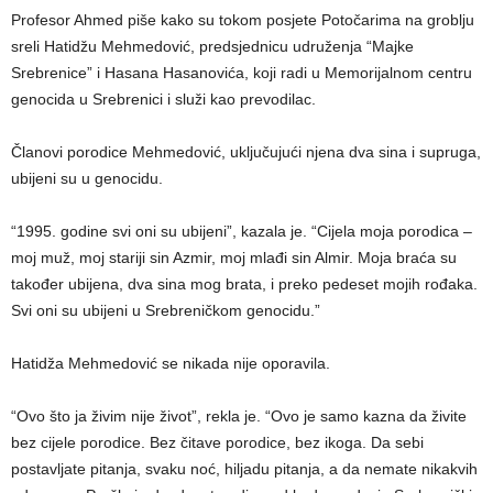
Profesor Ahmed piše kako su tokom posjete Potočarima na groblju
sreli Hatidžu Mehmedović, predsjednicu udruženja “Majke
Srebrenice” i Hasana Hasanovića, koji radi u Memorijalnom centru
genocida u Srebrenici i služi kao prevodilac.
Članovi porodice Mehmedović, uključujući njena dva sina i supruga,
ubijeni su u genocidu.
“1995. godine svi oni su ubijeni”, kazala je. “Cijela moja porodica –
moj muž, moj stariji sin Azmir, moj mlađi sin Almir. Moja braća su
također ubijena, dva sina mog brata, i preko pedeset mojih rođaka.
Svi oni su ubijeni u Srebreničkom genocidu.”
Hatidža Mehmedović se nikada nije oporavila.
“Ovo što ja živim nije život”, rekla je. “Ovo je samo kazna da živite
bez cijele porodice. Bez čitave porodice, bez ikoga. Da sebi
postavljate pitanja, svaku noć, hiljadu pitanja, a da nemate nikakvih