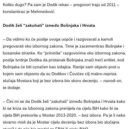
Koliko dugo? Pa sam je Dodik rekao – pregovori traju od 2011 –
konstantirao je Mehmedović.
Dodik želi “zakuhati” između Bošnjaka i Hrvata
– Da vidimo ko će poslije ovoga uopće i razgovarati a kamoli
pregovarati oko izbornog zakona. Time je zacementirao Bošnjake i
bosanske stranke. Ko “primiriše” razgovorima oko izbornog zakona,
poslije tvrdnje Dodika da pristanak Bošnjaka znači treći entitet, kod
Bošnjaka će biti označen kao izdajica. Ranije sam objavio post u
kojem sam objasnio da su Dodikov i Čovićev cilj makro-repriza
slučaja Mostara koji je bez izbora bio skoro deceniju. – navodi on,
te dodaje:
– Čini mi se da Dodik želi “zakuhati” između Bošnjaka i Hrvata kako
bi se kriza sa Izbornog zakona prenijela na cijelu BiH kako bi se
cijela BiH pretvorila u Mostar 2013-2020. – bez izbora. Pa je li neko
stvarno misli da je Mostar cijelu deceniju bez izbora bio slučajna