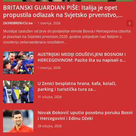
BRITANSKI GUARDIAN PIŠE: Italija je opet
propustila odlazak na Svjetsko prvenstvo,...
ZASREBRENICU.ba
-
1 travnja, 2026
0
Mundijal zaslužen od prve do posljednje minute Bosna i Hercegovina izborila
je plasman na Svjetsko prvenstvo 2026. godine pobjedom nad Italijom u
izvođenju jedanaesteraca rezultatom...
AUSTRIJSKI MEDIJI ODUŠEVLJENI BOSNOM I
HERCEGOVINOM: Pazite šta su napisali o...
1 travnja, 2026
U Zenici besplatna hrana, kafa, kolači,
parking i turistička tura za...
31 ožujka, 2026
Novak Đoković uputio posebnu poruku Bosni
i Hercegovini i Edinu Džeki
28 ožujka, 2026