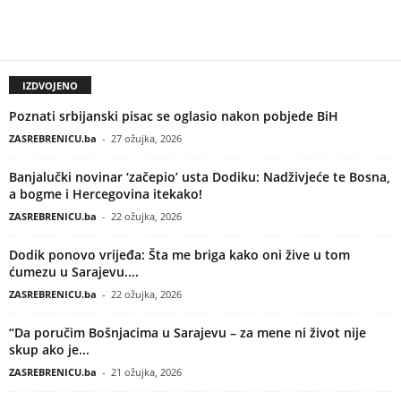
IZDVOJENO
Poznati srbijanski pisac se oglasio nakon pobjede BiH
ZASREBRENICU.ba
-
27 ožujka, 2026
Banjalučki novinar ‘začepio’ usta Dodiku: Nadživjeće te Bosna,
a bogme i Hercegovina itekako!
ZASREBRENICU.ba
-
22 ožujka, 2026
Dodik ponovo vrijeđa: Šta me briga kako oni žive u tom
ćumezu u Sarajevu....
ZASREBRENICU.ba
-
22 ožujka, 2026
“Da poručim Bošnjacima u Sarajevu – za mene ni život nije
skup ako je...
ZASREBRENICU.ba
-
21 ožujka, 2026