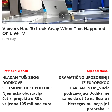
Prethodni članak
Sljedeći članak
HLADAN TUŠ/ ZBOG
DRAMATIČNO UPOZORENJE
DODIKOVE
IZ EUROPSKOG
SECESIONISTIČKE POLITIKE:
PARLAMENTA: „Vučić
Njemačka obustavlja
podržavajući Dodika, ne
četiri projekta u RS-u
samo da utiče na Bosnu i
vrijedna 105 miliona eura
Hercegovinu, nego je i
prepreka…“