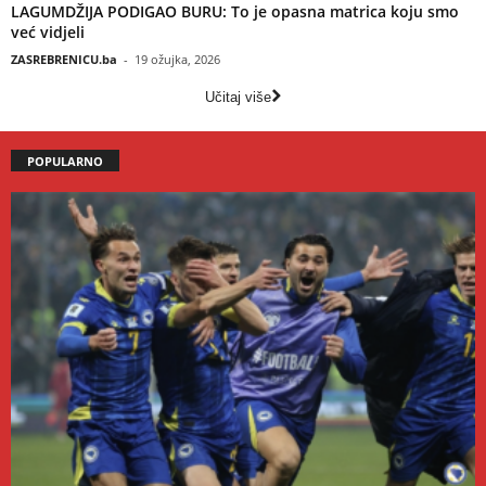
LAGUMDŽIJA PODIGAO BURU: To je opasna matrica koju smo
već vidjeli
ZASREBRENICU.ba
-
19 ožujka, 2026
Učitaj više
POPULARNO