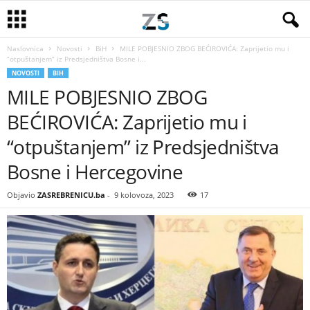
Naslovnica
Novosti
BiH
MILE POBJESNIO ZBOG BEĆIROVIĆA: Zaprijetio mu i
“otpuštanjem” iz Predsjedništva Bosne i...
NOVOSTI
BIH
MILE POBJESNIO ZBOG
BEĆIROVIĆA: Zaprijetio mu i
“otpuštanjem” iz Predsjedništva
Bosne i Hercegovine
Objavio
ZASREBRENICU.ba
-
9 kolovoza, 2023
17