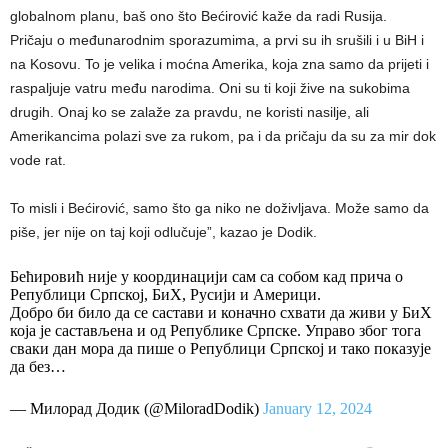
globalnom planu, baš ono što Bećirović kaže da radi Rusija.
Pričaju o međunarodnim sporazumima, a prvi su ih srušili i u BiH i
na Kosovu. To je velika i moćna Amerika, koja zna samo da prijeti i
raspaljuje vatru među narodima. Oni su ti koji žive na sukobima
drugih. Onaj ko se zalaže za pravdu, ne koristi nasilje, ali
Amerikancima polazi sve za rukom, pa i da pričaju da su za mir dok
vode rat.
To misli i Bećirović, samo što ga niko ne doživljava. Može samo da
piše, jer nije on taj koji odlučuje”, kazao je Dodik.
Бећировић није у координацији сам са собом кад прича о
Републици Српској, БиХ, Русији и Америци.
Добро би било да се састави и коначно схвати да живи у БиХ
која је састављена и oд Републике Српске. Управо због тога
сваки дан мора да пише о Републици Српској и тако показује
да без…
— Милорад Додик (@MiloradDodik)
January 12, 2024