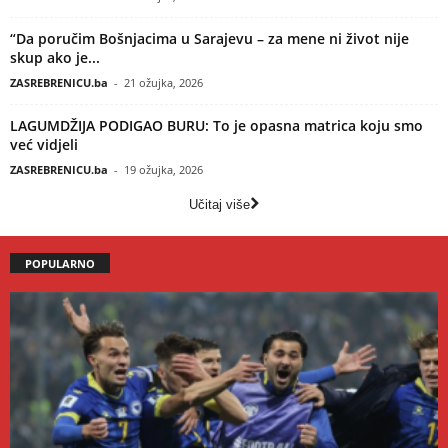
“Da poručim Bošnjacima u Sarajevu – za mene ni život nije
skup ako je...
ZASREBRENICU.ba
-
21 ožujka, 2026
LAGUMDŽIJA PODIGAO BURU: To je opasna matrica koju smo
već vidjeli
ZASREBRENICU.ba
-
19 ožujka, 2026
Učitaj više
POPULARNO