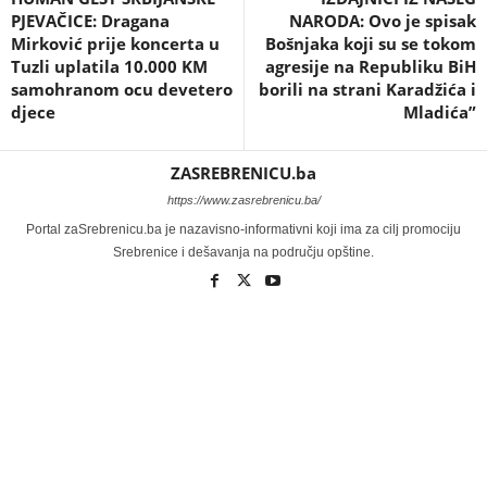
PJEVAČICE: Dragana
NARODA: Ovo je spisak
Mirković prije koncerta u
Bošnjaka koji su se tokom
Tuzli uplatila 10.000 KM
agresije na Republiku BiH
samohranom ocu devetero
borili na strani Karadžića i
djece
Mladića”
ZASREBRENICU.ba
https://www.zasrebrenicu.ba/
Portal zaSrebrenicu.ba je nazavisno-informativni koji ima za cilj promociju
Srebrenice i dešavanja na području opštine.