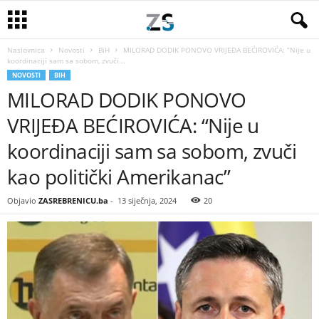
Naslovnica
Novosti
BiH
MILORAD DODIK PONOVO VRIJEĐA BEĆIROVIĆA: “Nije u
koordinaciji sam sa sobom, zvuči...
NOVOSTI
BIH
MILORAD DODIK PONOVO
VRIJEĐA BEĆIROVIĆA: “Nije u
koordinaciji sam sa sobom, zvuči
kao politički Amerikanac”
Objavio
ZASREBRENICU.ba
-
13 siječnja, 2024
20