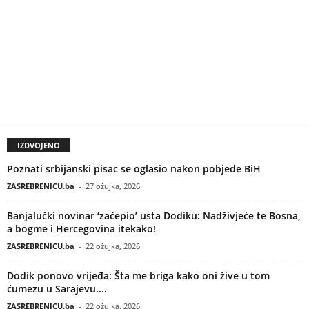
IZDVOJENO
Poznati srbijanski pisac se oglasio nakon pobjede BiH
ZASREBRENICU.ba
-
27 ožujka, 2026
Banjalučki novinar ‘začepio’ usta Dodiku: Nadživjeće te Bosna,
a bogme i Hercegovina itekako!
ZASREBRENICU.ba
-
22 ožujka, 2026
Dodik ponovo vrijeđa: Šta me briga kako oni žive u tom
ćumezu u Sarajevu....
ZASREBRENICU.ba
-
22 ožujka, 2026