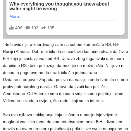
“Bećirović nije u koordinaciji sam sa sobom kad priča o RS, BiH,
Rusiji i Americi. Dobro bi bilo da se sastavi i konačno shvati da živi u
BiH koja je sastavljena i od RS. Upravo zbog toga svaki dan mora
da piše o RS i tako pokazuje da bez nje ne može ništa. Ni lijevo ni
desno, a pogotovo ne da uradi bilo šta jednostrano.
Uzda se u odgovor Zapada, poziva na nasilje i onda tvrdi da se bori
protiv potencijalnog nasilja. Gotovo da zvuči kao politički
Amerikanac. Od Amerike smo do sada vidjeli samo prijetnje silom.
Vidimo to i svuda u svijetu, šta rade i koji su im interesi.
Sva ova njihova naklapanja koja slušamo u posljednje vrijeme
mogla bi voditi ka tome da komentarisanjem neke BiH i dizanjem
tenzija na ovom prostoru pokušavaju prikriti sve svoje neuspjehe na