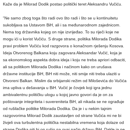
Kaže da je Milorad Dodik postao politički teret Aleksandru Vučiću.
“Ne samo zbog toga što radi ovo što radi i što se u kontinuitetu
sukobljava sa Ustavom BiH, ali i sa međunarodnom zajednicom.
Nema tog državnika kojeg on nije izvrijeđao. To su riječi koje ne
mogu ići u korist Vučiću. S druge strane, politika Milorada Dodika
pravi problem Vučiću kod razgovora o konačnom rješenju Kosova.
Ideja Otvorenog Balkana koju zagovara Aleksandar Vučić, koja je
sa ekonomskog aspekta dobra ideja i koju ne treba apriori odbaciti,
ali sa politikom Milorada Dodika i načinom kako on urušava
državne institucije BiH, BiH niti može, niti smije niti treba ulaziti u
Otvoreni Balkan. Mislim da srbijanski režim od Miloševića do Vučića
ima upliva u dešavanja u BiH. Vučić je čovjek koji igra jednu
ambivalentnu političku ulogu u kojoj javno govori da je on za
poštovanje integriteta i suvereniteta BiH, ali nikada se ne ograđuje
od rušilačke politike Milorada Dodika. Da je i u nekim tajnim
razgovorima Milorad Dodik zaustavljen od strane Vučića mi ne bi
živjeli ova turbulentna politička nestabilna vremena koja dolaze od
strane Dodika niti bi on rušio na ovaj način državu BiH. Dakle ja ne