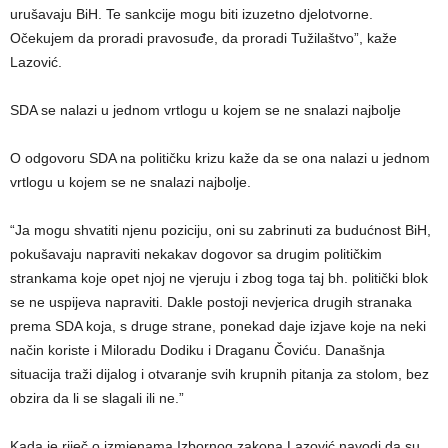
urušavaju BiH. Te sankcije mogu biti izuzetno djelotvorne.
Očekujem da proradi pravosuđe, da proradi Tužilaštvo”, kaže
Lazović.
SDA se nalazi u jednom vrtlogu u kojem se ne snalazi najbolje
O odgovoru SDA na političku krizu kaže da se ona nalazi u jednom
vrtlogu u kojem se ne snalazi najbolje.
“Ja mogu shvatiti njenu poziciju, oni su zabrinuti za budućnost BiH,
pokušavaju napraviti nekakav dogovor sa drugim političkim
strankama koje opet njoj ne vjeruju i zbog toga taj bh. politički blok
se ne uspijeva napraviti. Dakle postoji nevjerica drugih stranaka
prema SDA koja, s druge strane, ponekad daje izjave koje na neki
način koriste i Miloradu Dodiku i Draganu Čoviću. Današnja
situacija traži dijalog i otvaranje svih krupnih pitanja za stolom, bez
obzira da li se slagali ili ne.”
Kada je riječ o izmjenama Izbornog zakona Lazović navodi da su