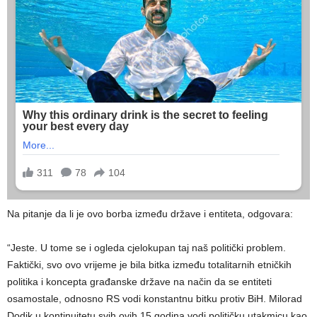
Na pitanje da li je ovo borba između države i entiteta, odgovara:
“Jeste. U tome se i ogleda cjelokupan taj naš politički problem.
Faktički, svo ovo vrijeme je bila bitka između totalitarnih etničkih
politika i koncepta građanske države na način da se entiteti
osamostale, odnosno RS vodi konstantnu bitku protiv BiH. Milorad
Dodik u kontinuitetu svih ovih 15 godina vodi političku utakmicu kao