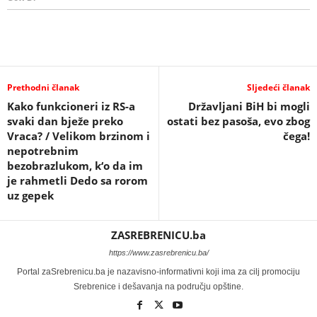
Prethodni članak
Sljedeći članak
Kako funkcioneri iz RS-a
Državljani BiH bi mogli
svaki dan bježe preko
ostati bez pasoša, evo zbog
Vraca? / Velikom brzinom i
čega!
nepotrebnim
bezobrazlukom, k‘o da im
je rahmetli Dedo sa rorom
uz gepek
ZASREBRENICU.ba
https://www.zasrebrenicu.ba/
Portal zaSrebrenicu.ba je nazavisno-informativni koji ima za cilj promociju
Srebrenice i dešavanja na području opštine.