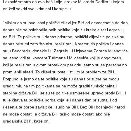
Lazović smatra da ovo baš i nije igrokaz Milorada Dodika u kojem
on želi sakriti svoj kriminal i korupciju.
“Mislim da su ovo jasni politički ciljevi jer BiH od devedesetih do dan
danas nije se oslobodila onih politika koje su kreirale rat i agresiju
na BiH. Te politike su i danas prisutne, politički ciljevi tih politika su i
danas prisutni zato što nisu realizirani. Kreatori tih politika i danas
su u Beogradu, donekle i u Zagrebu. U izjavama Zorana Milanovića
se jasno vidi taj koncept Tuđmana i Miloševića koji je dogovoren,
koji je realiziran u ovom proteklom periodu, samo su se personalno
promijenili akteri. To ciljevi su ostali isti i to je problem za BiH.
Potpuno je jasno da te politike koje su danas prisutne ne mogu
graditi mir, na tim politikama se ne može graditi funkcionalna i
stabilna država BiH jer su te politike usmjerene upravo protiv BiH. I
tu je čitava ta politička borba koja je i danas dan prisutna. I od
rješenja te borbe zavisit će i sudbina BiH. Bez BiH bošnjački narod
ne može opstati, a država BiH teško može opstati ako nije
građanska BiH”, kaže on.