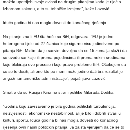
možda upotrijebi svoje ovlasti na drugim pitanjima kada je riječ o
Izbornom zakonu, a to su tehničke izmjene”, kaže Lazović.
Iduća godina bi nas mogla dovesti do konačnog rješenja
Na pitanje zna li EU šta hoće sa BiH, odgovara: “EU je jedno
heterogeno tijelo od 27 članica koje sigurno nisu jedinstvene po
pitanju BiH. Mislim da je sasvim dovoljno da se 15 zemalja složi i da
se uvedu sankcije ili prema pojedincima ili prema nekim sredinama
koje blokiraju ove procese i koje prave probleme BiH. Očekujem da
će se to desiti, ali ono što po meni može jedino dati brz rezultat je
angažman američke administracije”, pojašnjava Lazović.
Smatra da su Rusija i Kina na strani politike Milorada Dodika.
“Godina koju završavamo je bila godina političkih turbulencija,
neizvjesnosti, ekonomske nestabilnost, ali je bilo i dobrih stvari u
kulturi, sportu. Iduća godina bi nas mogla dovesti do konačnog
rješenja ovih naših političkih pitanja. Ja zaista vjerujem da će se to