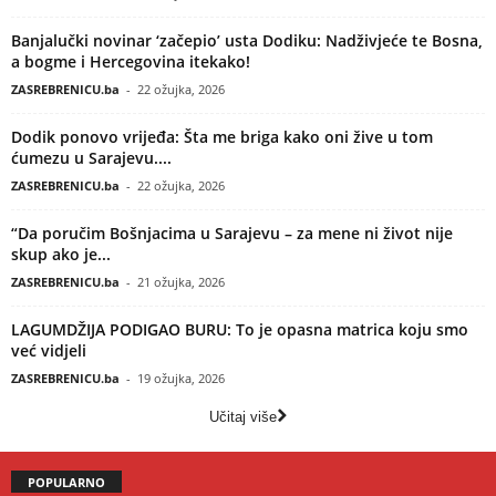
Banjalučki novinar ‘začepio’ usta Dodiku: Nadživjeće te Bosna,
a bogme i Hercegovina itekako!
ZASREBRENICU.ba
-
22 ožujka, 2026
Dodik ponovo vrijeđa: Šta me briga kako oni žive u tom
ćumezu u Sarajevu....
ZASREBRENICU.ba
-
22 ožujka, 2026
“Da poručim Bošnjacima u Sarajevu – za mene ni život nije
skup ako je...
ZASREBRENICU.ba
-
21 ožujka, 2026
LAGUMDŽIJA PODIGAO BURU: To je opasna matrica koju smo
već vidjeli
ZASREBRENICU.ba
-
19 ožujka, 2026
Učitaj više
POPULARNO