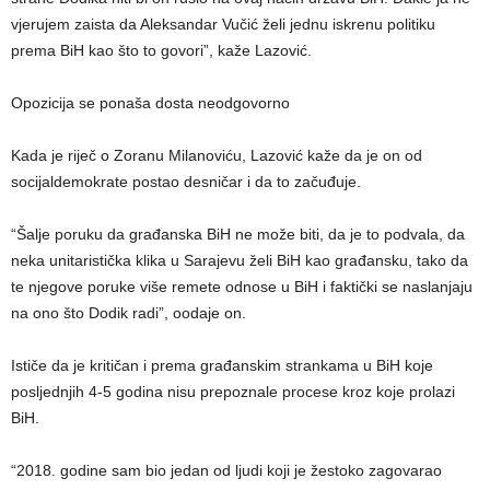
vjerujem zaista da Aleksandar Vučić želi jednu iskrenu politiku
prema BiH kao što to govori”, kaže Lazović.
Opozicija se ponaša dosta neodgovorno
Kada je riječ o Zoranu Milanoviću, Lazović kaže da je on od
socijaldemokrate postao desničar i da to začuđuje.
“Šalje poruku da građanska BiH ne može biti, da je to podvala, da
neka unitaristička klika u Sarajevu želi BiH kao građansku, tako da
te njegove poruke više remete odnose u BiH i faktički se naslanjaju
na ono što Dodik radi”, oodaje on.
Ističe da je kritičan i prema građanskim strankama u BiH koje
posljednjih 4-5 godina nisu prepoznale procese kroz koje prolazi
BiH.
“2018. godine sam bio jedan od ljudi koji je žestoko zagovarao