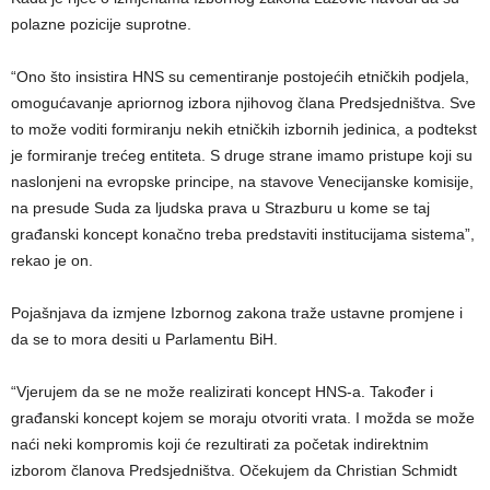
polazne pozicije suprotne.
“Ono što insistira HNS su cementiranje postojećih etničkih podjela,
omogućavanje apriornog izbora njihovog člana Predsjedništva. Sve
to može voditi formiranju nekih etničkih izbornih jedinica, a podtekst
je formiranje trećeg entiteta. S druge strane imamo pristupe koji su
naslonjeni na evropske principe, na stavove Venecijanske komisije,
na presude Suda za ljudska prava u Strazburu u kome se taj
građanski koncept konačno treba predstaviti institucijama sistema”,
rekao je on.
Pojašnjava da izmjene Izbornog zakona traže ustavne promjene i
da se to mora desiti u Parlamentu BiH.
“Vjerujem da se ne može realizirati koncept HNS-a. Također i
građanski koncept kojem se moraju otvoriti vrata. I možda se može
naći neki kompromis koji će rezultirati za početak indirektnim
izborom članova Predsjedništva. Očekujem da Christian Schmidt