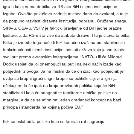
igru u kojoj nema dobitka za RS ako BiH i njene institucije ne
izgube. Ovo što pokušava zadnjih mjesec dana da ozakoni, a to je
da potpuno razvlasti državne institucije, odbranu, Oružane snage,
SIPA-u, OSA-u, VSTV je faktički pravljenje od BiH jedne prazne
ljušture, a da RS-u što više da atributa države. I tu je čitava ta bitka.
Bitka je između toga hoće li BiH konačno izaći na put stabilnosti i
funkcionalnosti njenih institucija i postati država koja jasno trasira
svoj put prema evropskim integracijama i NATO-u ili će Milorad
Dodik uspjeti da joj onemogući taj put i na neki način izađe kao
pobjednik iz ovoga. Ja ne mislim da će on izaći kao pobjednik jer
ovdje su krupni igrači u igri, krupni su politički ciljevi u igri i ja
očekujem da će ipak na kraju prevladati politika koja će BiH
stabilizirati i koja će odagnati te totalitarne etničke politike na
margine, a da će se afirmirati jedan građanski koncept na bazi
principa i standarda na kojima počiva EU.”
BiH se oslobodila politika koje su kreirale rat i agresiju