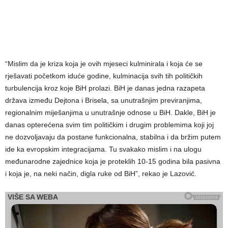
“Mislim da je kriza koja je ovih mjeseci kulminirala i koja će se
rješavati početkom iduće godine, kulminacija svih tih političkih
turbulencija kroz koje BiH prolazi. BiH je danas jedna razapeta
država između Dejtona i Brisela, sa unutrašnjim previranjima,
regionalnim miješanjima u unutrašnje odnose u BiH. Dakle, BiH je
danas opterećena svim tim političkim i drugim problemima koji joj
ne dozvoljavaju da postane funkcionalna, stabilna i da bržim putem
ide ka evropskim integracijama. Tu svakako mislim i na ulogu
međunarodne zajednice koja je proteklih 10-15 godina bila pasivna
i koja je, na neki način, digla ruke od BiH”, rekao je Lazović.