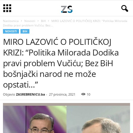
Naslovnica
Novosti
BiH
MIRO LAZOVIĆ O POLITIČKOJ KRIZI: “Politika Milorada
Dodika pravi problem Vučiću; Bez...
NOVOSTI
BIH
MIRO LAZOVIĆ O POLITIČKOJ
KRIZI: “Politika Milorada Dodika
pravi problem Vučiću; Bez BiH
bošnjački narod ne može
opstati…”
Objavio
ZASREBRENICU.ba
-
27 prosinca, 2021
10