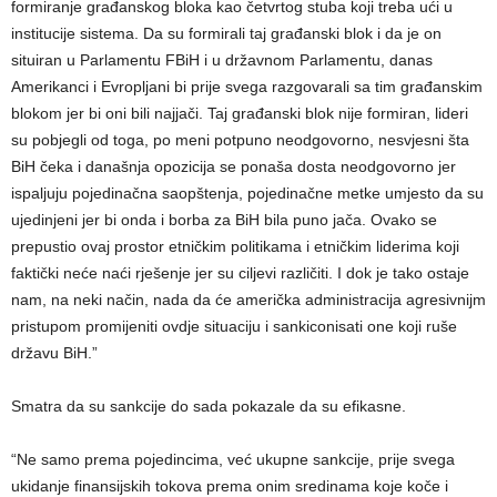
formiranje građanskog bloka kao četvrtog stuba koji treba ući u
institucije sistema. Da su formirali taj građanski blok i da je on
situiran u Parlamentu FBiH i u državnom Parlamentu, danas
Amerikanci i Evropljani bi prije svega razgovarali sa tim građanskim
blokom jer bi oni bili najjači. Taj građanski blok nije formiran, lideri
su pobjegli od toga, po meni potpuno neodgovorno, nesvjesni šta
BiH čeka i današnja opozicija se ponaša dosta neodgovorno jer
ispaljuju pojedinačna saopštenja, pojedinačne metke umjesto da su
ujedinjeni jer bi onda i borba za BiH bila puno jača. Ovako se
prepustio ovaj prostor etničkim politikama i etničkim liderima koji
faktički neće naći rješenje jer su ciljevi različiti. I dok je tako ostaje
nam, na neki način, nada da će američka administracija agresivnijm
pristupom promijeniti ovdje situaciju i sankiconisati one koji ruše
državu BiH.”
Smatra da su sankcije do sada pokazale da su efikasne.
“Ne samo prema pojedincima, već ukupne sankcije, prije svega
ukidanje finansijskih tokova prema onim sredinama koje koče i