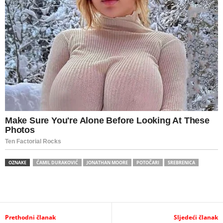
OZNAKE
ĆAMIL DURAKOVIĆ
JONATHAN MOORE
POTOČARI
SREBRENICA
Prethodni članak
Sljedeći članak