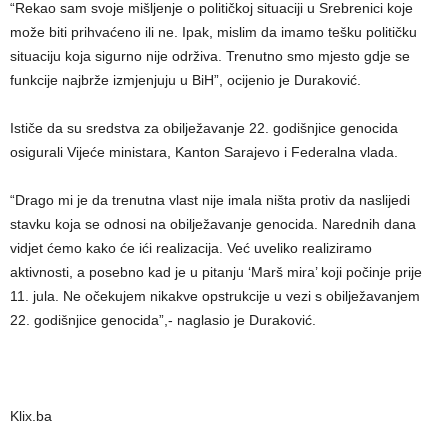
“Rekao sam svoje mišljenje o političkoj situaciji u Srebrenici koje
može biti prihvaćeno ili ne. Ipak, mislim da imamo tešku političku
situaciju koja sigurno nije održiva. Trenutno smo mjesto gdje se
funkcije najbrže izmjenjuju u BiH”, ocijenio je Duraković.
Ističe da su sredstva za obilježavanje 22. godišnjice genocida
osigurali Vijeće ministara, Kanton Sarajevo i Federalna vlada.
“Drago mi je da trenutna vlast nije imala ništa protiv da naslijedi
stavku koja se odnosi na obilježavanje genocida. Narednih dana
vidjet ćemo kako će ići realizacija. Već uveliko realiziramo
aktivnosti, a posebno kad je u pitanju ‘Marš mira’ koji počinje prije
11. jula. Ne očekujem nikakve opstrukcije u vezi s obilježavanjem
22. godišnjice genocida”,- naglasio je Duraković.
Klix.ba