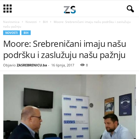
Naslovnica
Novosti
BiH
Moore: Srebreničani imaju našu podršku i zaslužuju
našu pažnju
NOVOSTI
BIH
Moore: Srebreničani imaju našu
podršku i zaslužuju našu pažnju
Objavio
ZASREBRENICU.ba
-
16 lipnja, 2017
8