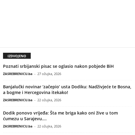
IZDVOJENO
Poznati srbijanski pisac se oglasio nakon pobjede BiH
ZASREBRENICU.ba
-
27 ožujka, 2026
Banjalučki novinar ‘začepio’ usta Dodiku: Nadživjeće te Bosna,
a bogme i Hercegovina itekako!
ZASREBRENICU.ba
-
22 ožujka, 2026
Dodik ponovo vrijeđa: Šta me briga kako oni žive u tom
ćumezu u Sarajevu....
ZASREBRENICU.ba
-
22 ožujka, 2026