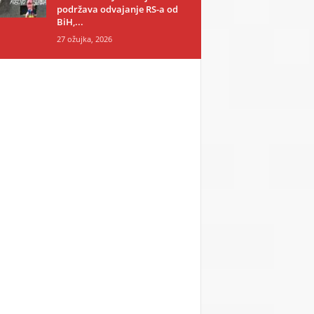
podržava odvajanje RS-a od
BiH,...
27 ožujka, 2026