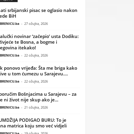
ati srbijanski pisac se oglasio nakon
ede BiH
BRENICU.ba
-
27 ožujka, 2026
alučki novinar ‘začepio’ usta Dodiku:
ivjeće te Bosna, a bogme i
egovina itekako!
BRENICU.ba
-
22 ožujka, 2026
k ponovo vrijeđa: Šta me briga kako
žive u tom ćumezu u Sarajevu....
BRENICU.ba
-
22 ožujka, 2026
poručim Bošnjacima u Sarajevu – za
 ni život nije skup ako je...
BRENICU.ba
-
21 ožujka, 2026
UMDŽIJA PODIGAO BURU: To je
na matrica koju smo već vidjeli
BRENICU.ba
-
19 ožujka, 2026