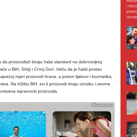
Mundij
i Herc
prvens
izvođe
ju da proizvođači biraju halal standard na dobrovoljnoj
ače u BiH, Srbiji i Crnoj Gori. Ističu da je halal postao
jvećoj mjeri proizvodi hrana, a potom lijekovi i kozmetika,
stva. Na tržištu BiH, svi ti proizvodi imaju oznaku i veoma
dravstvena ispravnost proizvoda.