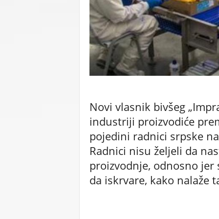
C
U
Novi vlasnik bivšeg „Impra
industriji proizvodiće pr
pojedini radnici srpske na
Radnici nisu željeli da nas
proizvodnje, odnosno jer s
da iskrvare, kako nalaže t