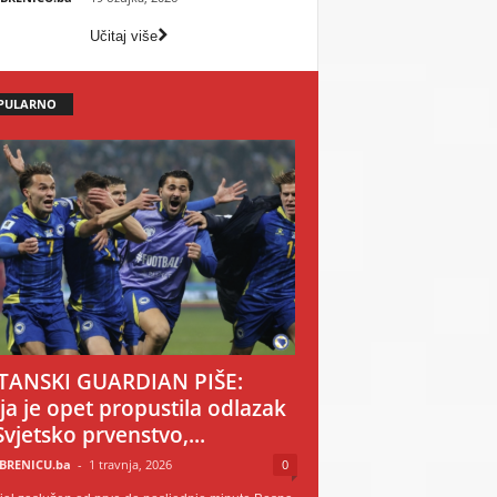
Učitaj više
PULARNO
TANSKI GUARDIAN PIŠE:
ija je opet propustila odlazak
Svjetsko prvenstvo,...
BRENICU.ba
-
1 travnja, 2026
0