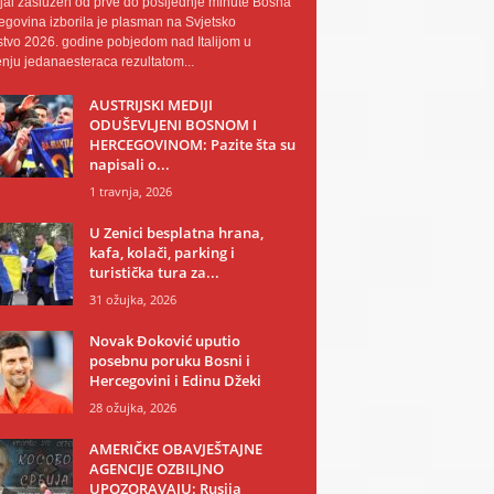
al zaslužen od prve do posljednje minute Bosna
egovina izborila je plasman na Svjetsko
tvo 2026. godine pobjedom nad Italijom u
nju jedanaesteraca rezultatom...
AUSTRIJSKI MEDIJI
ODUŠEVLJENI BOSNOM I
HERCEGOVINOM: Pazite šta su
napisali o...
1 travnja, 2026
U Zenici besplatna hrana,
kafa, kolači, parking i
turistička tura za...
31 ožujka, 2026
Novak Đoković uputio
posebnu poruku Bosni i
Hercegovini i Edinu Džeki
28 ožujka, 2026
AMERIČKE OBAVJEŠTAJNE
AGENCIJE OZBILJNO
UPOZORAVAJU: Rusija