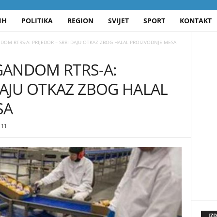
IH
POLITIKA
REGION
SVIJET
SPORT
KONTAKT
OM RTRS-A: PRIJEDOR – SRBI DAJU OTKAZ ZBOG HALAL PROIZVODNJE MESA
GANDOM RTRS-A:
DAJU OTKAZ ZBOG HALAL
SA
11
IZ