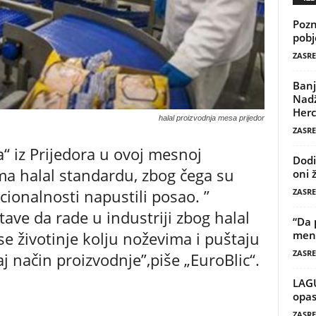
Pozn
pobj
ZASRE
Banj
Nadž
Herc
halal proizvodnja mesa prijedor
ZASRE
“ iz Prijedora u ovoj mesnoj
Dodi
ema halal standardu, zbog čega su
oni 
cionalnosti napustili posao. ”
ZASRE
tave da rade u industriji zbog halal
“Da 
e životinje kolju noževima i puštaju
mene
ZASRE
aj način proizvodnje”,piše „EuroBlic“.
LAG
opas
ZASRE