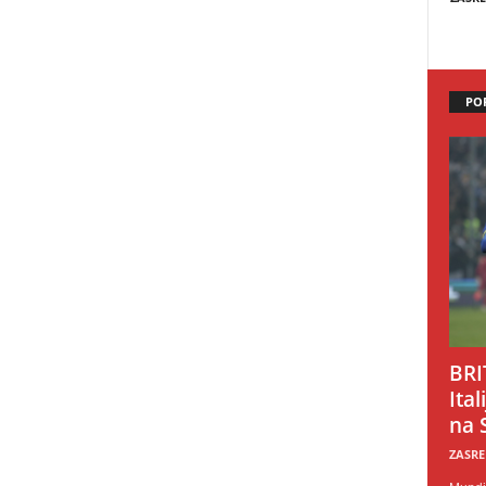
PO
BRI
Ital
na 
ZASRE