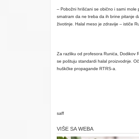
– Pobožni hrišćani se obično i sami mole p
smatram da ne treba da ih brine pitanje da
životinje. Halal meso je zdravije – ističe R
Za razliku od profesora Runića, Dodikov R
se poštuju standardi halal proizvodnje. Oči
huškčke propagande RTRS-a.
saff