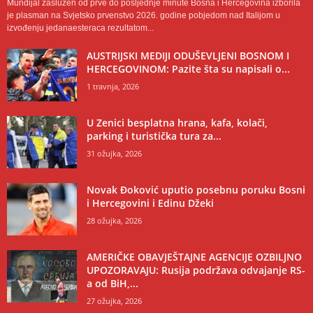
Mundijal zaslužen od prve do posljednje minute Bosna i Hercegovina izborila
je plasman na Svjetsko prvenstvo 2026. godine pobjedom nad Italijom u
izvođenju jedanaesteraca rezultatom...
AUSTRIJSKI MEDIJI ODUŠEVLJENI BOSNOM I
HERCEGOVINOM: Pazite šta su napisali o...
1 travnja, 2026
U Zenici besplatna hrana, kafa, kolači,
parking i turistička tura za...
31 ožujka, 2026
Novak Đoković uputio posebnu poruku Bosni
i Hercegovini i Edinu Džeki
28 ožujka, 2026
AMERIČKE OBAVJEŠTAJNE AGENCIJE OZBILJNO
UPOZORAVAJU: Rusija podržava odvajanje RS-
a od BiH,...
27 ožujka, 2026