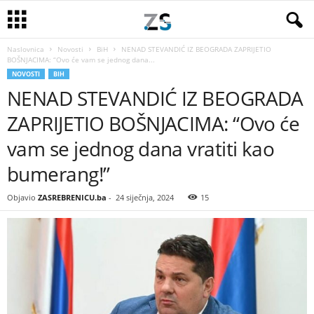
Naslovnica
Novosti
BiH
NENAD STEVANDIĆ IZ BEOGRADA ZAPRIJETIO
BOŠNJACIMA: “Ovo će vam se jednog dana...
NOVOSTI
BIH
NENAD STEVANDIĆ IZ BEOGRADA
ZAPRIJETIO BOŠNJACIMA: “Ovo će
vam se jednog dana vratiti kao
bumerang!”
Objavio
ZASREBRENICU.ba
-
24 siječnja, 2024
15