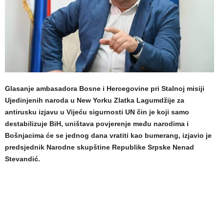
Glasanje ambasadora Bosne i Hercegovine pri Stalnoj misiji
Ujedinjenih naroda u New Yorku Zlatka Lagumdžije za
antirusku izjavu u Vijeću sigurnosti UN čin je koji samo
destabilizuje BiH, uništava povjerenje među narodima i
Bošnjacima će se jednog dana vratiti kao bumerang, izjavio je
predsjednik Narodne skupštine Republike Srpske Nenad
Stevandić.