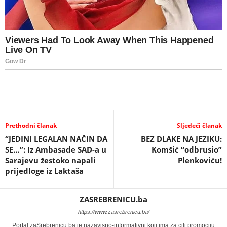
Prethodni članak
Sljedeći članak
“JEDINI LEGALAN NAČIN DA
BEZ DLAKE NA JEZIKU:
SE…”: Iz Ambasade SAD-a u
Komšić “odbrusio”
Sarajevu žestoko napali
Plenkoviću!
prijedloge iz Laktaša
ZASREBRENICU.ba
https://www.zasrebrenicu.ba/
Portal zaSrebrenicu.ba je nazavisno-informativni koji ima za cilj promociju