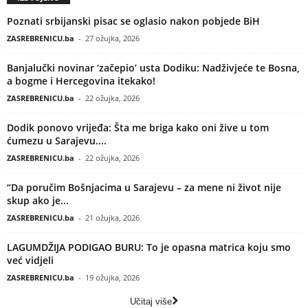
Poznati srbijanski pisac se oglasio nakon pobjede BiH
ZASREBRENICU.ba
-
27 ožujka, 2026
Banjalučki novinar ‘začepio’ usta Dodiku: Nadživjeće te Bosna,
a bogme i Hercegovina itekako!
ZASREBRENICU.ba
-
22 ožujka, 2026
Dodik ponovo vrijeđa: Šta me briga kako oni žive u tom
ćumezu u Sarajevu....
ZASREBRENICU.ba
-
22 ožujka, 2026
“Da poručim Bošnjacima u Sarajevu – za mene ni život nije
skup ako je...
ZASREBRENICU.ba
-
21 ožujka, 2026
LAGUMDŽIJA PODIGAO BURU: To je opasna matrica koju smo
već vidjeli
ZASREBRENICU.ba
-
19 ožujka, 2026
Učitaj više