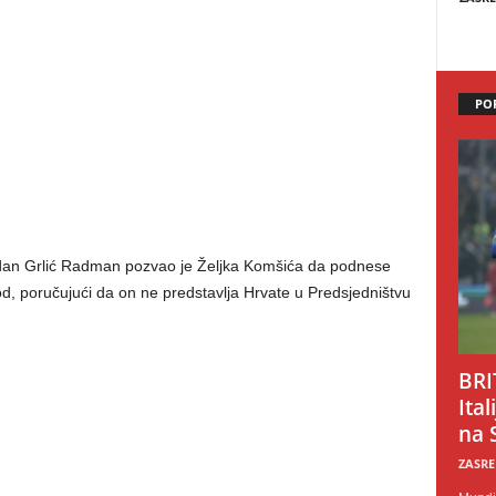
PO
ordan Grlić Radman pozvao je Željka Komšića da podnese
rod, poručujući da on ne predstavlja Hrvate u Predsjedništvu
BRI
Ital
na 
ZASRE