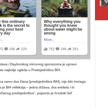
Ustava i Daytonskog mirovnog sporazuma je upravo
 se najbolje ogleda u Predsjedništvu BiH.
 samo dva člana [predsjedništva BiH], nije bilo trećega.
je BiH refleksija – jedna država, dva entiteta i tri
ročlanog predsjedništva”, pojasnio je hrvatski šef