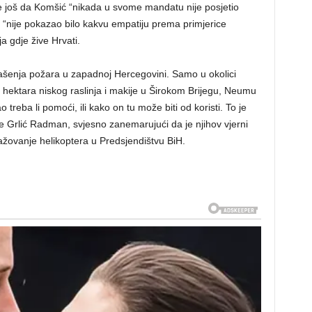
je još da Komšić “nikada u svome mandatu nije posjetio
 “nije pokazao bilo kakvu empatiju prema primjerice
a gdje žive Hrvati.
gašenja požara u zapadnoj Hercegovini. Samo u okolici
ća hektara niskog raslinja i makije u Širokom Brijegu, Neumu
treba li pomoći, ili kako on tu može biti od koristi. To je
 je Grlić Radman, svjesno zanemarujući da je njihov vjerni
gažovanje helikoptera u Predsjendištvu BiH.