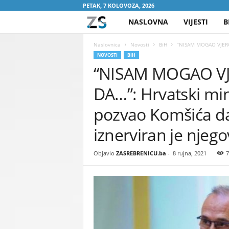
PETAK, 7 KOLOVOZA, 2026
NASLOVNA
VIJESTI
B
Z
A
Naslovnica
Novosti
BiH
“NISAM MOGAO VJEROV
NOVOSTI
BIH
“NISAM MOGAO V
S
DA…”: Hrvatski mi
R
pozvao Komšića d
E
iznerviran je nje
B
Objavio
ZASREBRENICU.ba
-
8 rujna, 2021
7
R
E
N
I