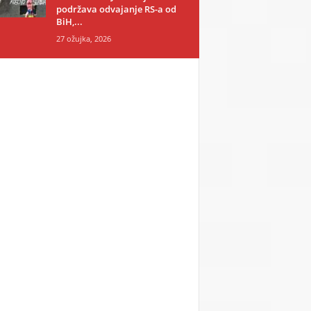
podržava odvajanje RS-a od
BiH,...
27 ožujka, 2026