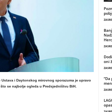
Pozn
pobj
ZASRE
Banj
Nadž
Herc
ZASRE
Dodi
oni 
ZASRE
“Da 
io Ustava i Daytonskog mirovnog sporazuma je upravo
mene
 što se najbolje ogleda u Predsjedništvu BiH.
ZASRE
LAG
opas
ZASRE