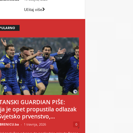
Učitaj više
PULARNO
TANSKI GUARDIAN PIŠE:
ija je opet propustila odlazak
Svjetsko prvenstvo,...
BRENICU.ba
-
1 travnja, 2026
0