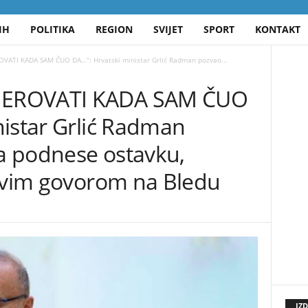
IH
POLITIKA
REGION
SVIJET
SPORT
KONTAKT
ATI KADA SAM ČUO DA…”: Hrvatski ministar Grlić Radman pozvao...
JEROVATI KADA SAM ČUO
nistar Grlić Radman
a podnese ostavku,
govim govorom na Bledu
IZ