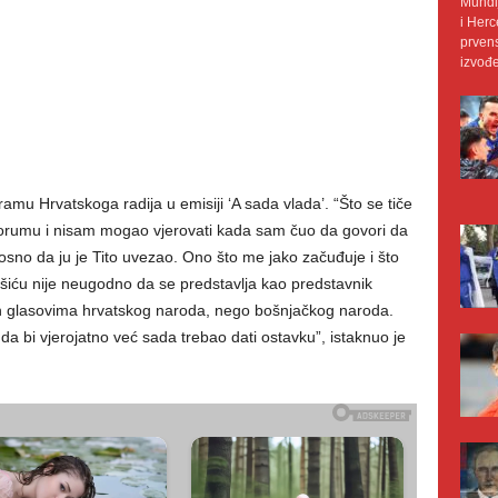
Mundij
i Herc
prvens
izvođe
amu Hrvatskoga radija u emisiji ‘A sada vlada’. “Što se tiče
forumu i nisam mogao vjerovati kada sam čuo da govori da
osno da ju je Tito uvezao. Ono što me jako začuđuje i što
iću nije neugodno da se predstavlja kao predstavnik
an glasovima hrvatskog naroda, nego bošnjačkog naroda.
nda bi vjerojatno već sada trebao dati ostavku”, istaknuo je