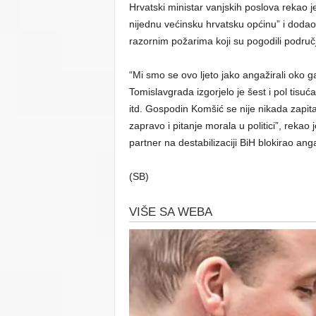
Hrvatski ministar vanjskih poslova rekao 
nijednu većinsku hrvatsku općinu” i dodao
razornim požarima koji su pogodili područj
“Mi smo se ovo ljeto jako angažirali oko 
Tomislavgrada izgorjelo je šest i pol tisu
itd. Gospodin Komšić se nije nikada zapitao 
zapravo i pitanje morala u politici”, rekao
partner na destabilizaciji BiH blokirao an
(SB)