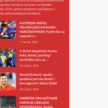
al zaslužen od prve do posljednje minute Bosna
egovina izborila je plasman na Svjetsko
tvo 2026. godine pobjedom nad Italijom u
nju jedanaesteraca rezultatom...
AUSTRIJSKI MEDIJI
ODUŠEVLJENI BOSNOM I
HERCEGOVINOM: Pazite šta su
napisali o...
1 travnja, 2026
U Zenici besplatna hrana,
kafa, kolači, parking i
turistička tura za...
31 ožujka, 2026
Novak Đoković uputio
posebnu poruku Bosni i
Hercegovini i Edinu Džeki
28 ožujka, 2026
AMERIČKE OBAVJEŠTAJNE
AGENCIJE OZBILJNO
UPOZORAVAJU: Rusija