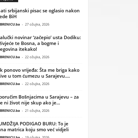
ati srbijanski pisac se oglasio nakon
ede BiH
BRENICU.ba
-
27 ožujka, 2026
alučki novinar ‘začepio’ usta Dodiku:
ivjeće te Bosna, a bogme i
egovina itekako!
BRENICU.ba
-
22 ožujka, 2026
k ponovo vrijeđa: Šta me briga kako
žive u tom ćumezu u Sarajevu....
BRENICU.ba
-
22 ožujka, 2026
poručim Bošnjacima u Sarajevu – za
 ni život nije skup ako je...
BRENICU.ba
-
21 ožujka, 2026
UMDŽIJA PODIGAO BURU: To je
na matrica koju smo već vidjeli
BRENICU.ba
-
19 ožujka, 2026