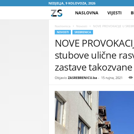
NEDJELJA, 9 KOLOVOZA, 2026
NASLOVNA
VIJESTI
B
Z
A
Naslovnica
Novosti
NOVE PROVOKACIJE U SREBRENIC
NOVOSTI
SREBRENICA
NOVE PROVOKACIJE
S
stubove ulične rasv
R
zastave takozvane
E
Objavio
ZASREBRENICU.ba
-
15 rujna, 2021
B
R
E
N
I