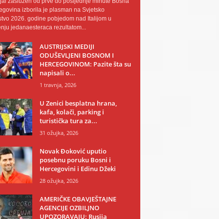
al zaslužen od prve do posljednje minute Bosna
egovina izborila je plasman na Svjetsko
tvo 2026. godine pobjedom nad Italijom u
nju jedanaesteraca rezultatom...
AUSTRIJSKI MEDIJI
ODUŠEVLJENI BOSNOM I
HERCEGOVINOM: Pazite šta su
napisali o...
1 travnja, 2026
U Zenici besplatna hrana,
kafa, kolači, parking i
turistička tura za...
31 ožujka, 2026
Novak Đoković uputio
posebnu poruku Bosni i
Hercegovini i Edinu Džeki
28 ožujka, 2026
AMERIČKE OBAVJEŠTAJNE
AGENCIJE OZBILJNO
UPOZORAVAJU: Rusija