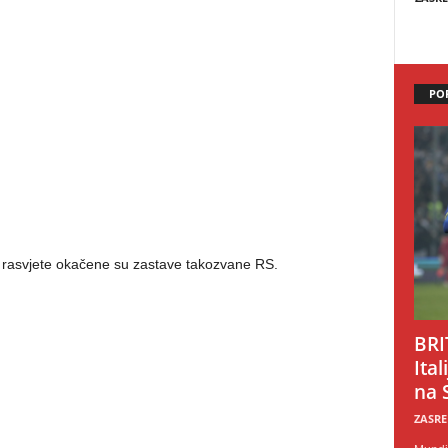
PO
 rasvjete okačene su zastave takozvane RS.
BRI
Ital
na 
ZASRE