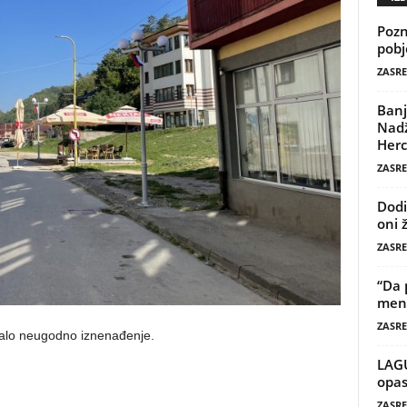
Pozn
pobj
ZASRE
Banj
Nadž
Herc
ZASRE
Dodi
oni 
ZASRE
“Da 
mene
ZASRE
kalo neugodno iznenađenje.
LAG
opas
ZASRE