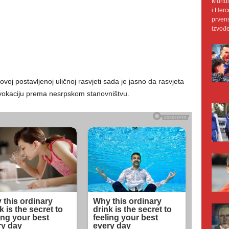
Mundij
i Herc
prvens
izvođe
ovoj postavljenoj uličnoj rasvjeti sada je jasno da rasvjeta
ovokaciju prema nesrpskom stanovništvu.