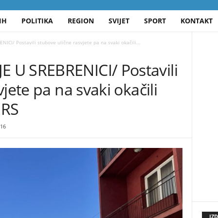
IH
POLITIKA
REGION
SVIJET
SPORT
KONTAKT
I/ Postavili stubove ulične rasvjete pa na svaki okačili...
 U SREBRENICI/ Postavili
jete pa na svaki okačili
 RS
16
IZ