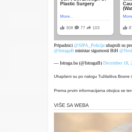
Pripadnici
@SIPA_Policija
uhapsili su p
@IstragaB
ministar sigurnosti BiH
@Nesi
— Istraga.ba (@IstragaB)
December 18, 
Uhapšeni su po nalogu Tužilaštva Bosne 
Prema prvim informacijama obojica se ter