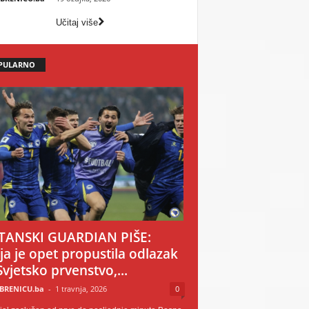
Učitaj više
PULARNO
TANSKI GUARDIAN PIŠE:
ija je opet propustila odlazak
Svjetsko prvenstvo,...
BRENICU.ba
-
1 travnja, 2026
0