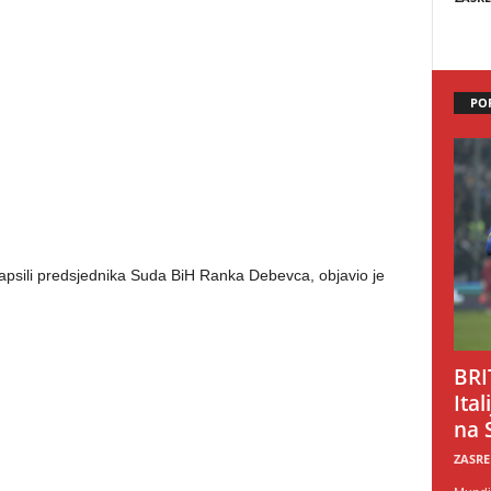
PO
apsili predsjednika Suda BiH Ranka Debevca, objavio je
BRI
Ital
na 
ZASRE