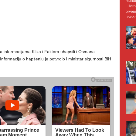
Mundij
i Herc
prvens
izvođe
 informacijama Klixa i Faktora uhapsili i Osmana
formaciju o hapšenju je potvrdio i ministar sigurnosti BiH