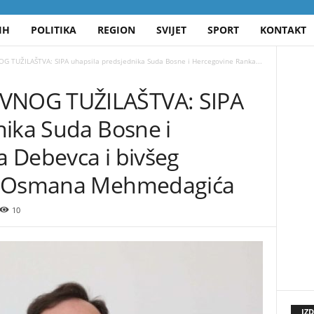
IH
POLITIKA
REGION
SVIJET
SPORT
KONTAKT
TUŽILAŠTVA: SIPA uhapsila predsjednika Suda Bosne i Hercegovine Ranka...
NOG TUŽILAŠTVA: SIPA
nika Suda Bosne i
 Debevca i bivšeg
iH Osmana Mehmedagića
10
IZ