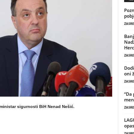
Pozn
pobj
ZASRE
Banj
Nadž
Herc
ZASRE
Dodi
oni 
ZASRE
“Da 
mene
 ministar sigurnosti BiH Nenad Nešić.
ZASRE
LAG
opas
ZASRE