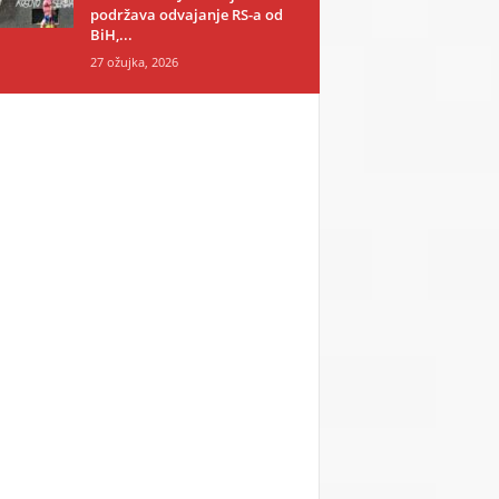
podržava odvajanje RS-a od
BiH,...
27 ožujka, 2026