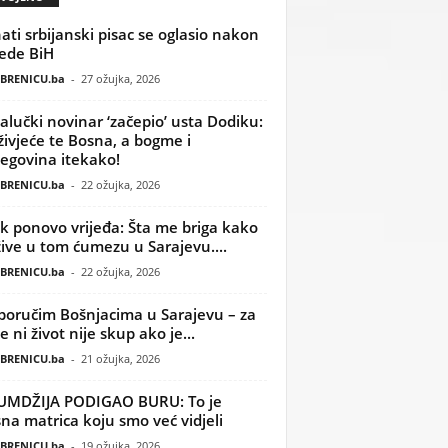
ati srbijanski pisac se oglasio nakon
ede BiH
BRENICU.ba
-
27 ožujka, 2026
alučki novinar ‘začepio’ usta Dodiku:
ivjeće te Bosna, a bogme i
egovina itekako!
BRENICU.ba
-
22 ožujka, 2026
k ponovo vrijeđa: Šta me briga kako
žive u tom ćumezu u Sarajevu....
BRENICU.ba
-
22 ožujka, 2026
poručim Bošnjacima u Sarajevu – za
 ni život nije skup ako je...
BRENICU.ba
-
21 ožujka, 2026
UMDŽIJA PODIGAO BURU: To je
na matrica koju smo već vidjeli
BRENICU.ba
-
19 ožujka, 2026