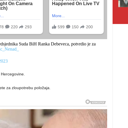
redsjednika Suda BiH Ranka Debeveca, potvrdio je za
c_Nenad_
2023
i Hercegovine.
ete za zloupotrebu položaja.