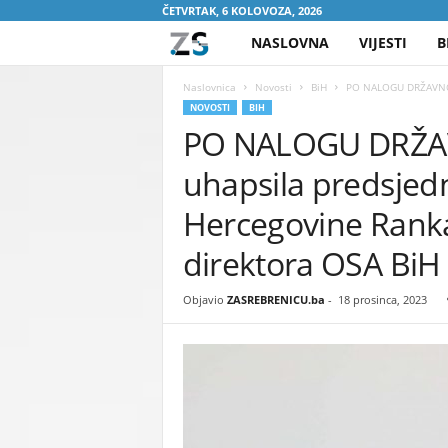
ČETVRTAK, 6 KOLOVOZA, 2026
NASLOVNA
VIJESTI
B
Z
A
Naslovnica
Novosti
BiH
PO NALOGU DRŽAVNOG 
NOVOSTI
BIH
PO NALOGU DRŽAV
S
uhapsila predsjed
R
Hercegovine Ranka
E
direktora OSA B
B
Objavio
ZASREBRENICU.ba
-
18 prosinca, 2023
R
E
N
I