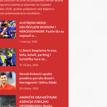
al zaslužen od prve do posljednje minute Bosna
egovina izborila je plasman na Svjetsko
tvo 2026. godine pobjedom nad Italijom u
nju jedanaesteraca rezultatom...
AUSTRIJSKI MEDIJI
ODUŠEVLJENI BOSNOM I
HERCEGOVINOM: Pazite šta su
napisali o...
1 travnja, 2026
U Zenici besplatna hrana,
kafa, kolači, parking i
turistička tura za...
31 ožujka, 2026
Novak Đoković uputio
posebnu poruku Bosni i
Hercegovini i Edinu Džeki
28 ožujka, 2026
AMERIČKE OBAVJEŠTAJNE
AGENCIJE OZBILJNO
UPOZORAVAJU: Rusija