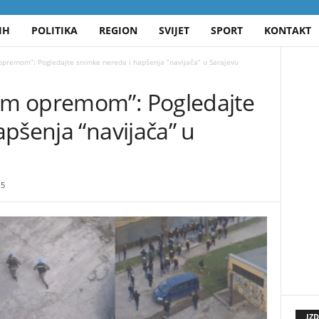
IH
POLITIKA
REGION
SVIJET
SPORT
KONTAKT
premom”: Pogledajte snimke nereda i hapšenja “navijača” u Sarajevu
m opremom”: Pogledajte
pšenja “navijača” u
5
IZ