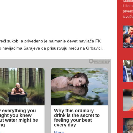
Mundij
i Herc
prvens
izvođe
 veći sukob, a privedeno je najmanje devet navijača FK
 navijačima Sarajeva da prisustvuju meču na Grbavici.