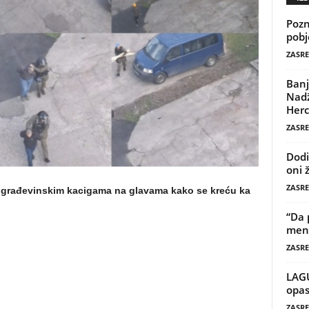
Pozn
pobj
ZASRE
Banj
Nadž
Herc
ZASRE
Dodi
oni 
ZASRE
a građevinskim kacigama na glavama kako se kreću ka
“Da 
mene
ZASRE
LAG
opas
ZASRE