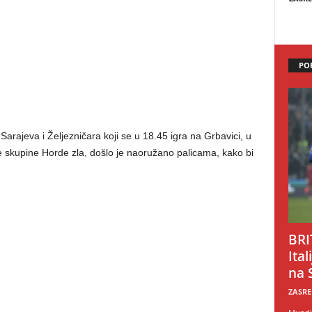
PO
arajeva i Željezničara koji se u 18.45 igra na Grbavici, u
e skupine Horde zla, došlo je naoružano palicama, kako bi
BRI
Ital
na 
ZASRE