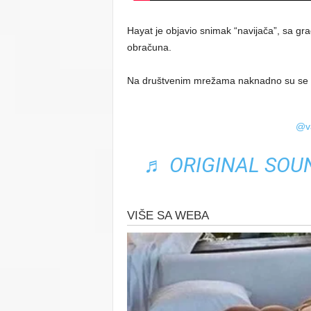
Hayat je objavio snimak “navijača”, sa g
obračuna.
Na društvenim mrežama naknadno su se poja
@v
♬ ORIGINAL SOU