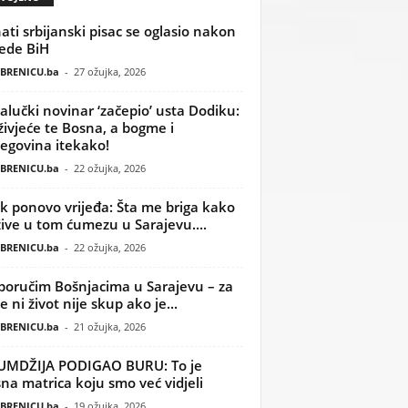
ati srbijanski pisac se oglasio nakon
ede BiH
BRENICU.ba
-
27 ožujka, 2026
alučki novinar ‘začepio’ usta Dodiku:
ivjeće te Bosna, a bogme i
egovina itekako!
BRENICU.ba
-
22 ožujka, 2026
k ponovo vrijeđa: Šta me briga kako
žive u tom ćumezu u Sarajevu....
BRENICU.ba
-
22 ožujka, 2026
poručim Bošnjacima u Sarajevu – za
 ni život nije skup ako je...
BRENICU.ba
-
21 ožujka, 2026
UMDŽIJA PODIGAO BURU: To je
na matrica koju smo već vidjeli
BRENICU.ba
-
19 ožujka, 2026