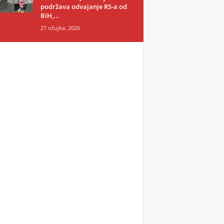
podržava odvajanje RS-a od
BiH,...
27 ožujka, 2026