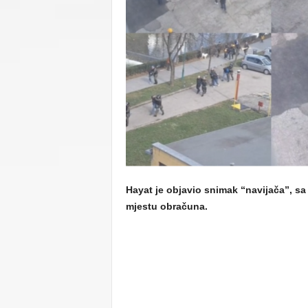
C
U
Hayat je objavio snimak “navijača”, s
mjestu obračuna.