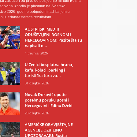
al zaslužen od prve do posljednje minute Bosna
egovina izborila je plasman na Svjetsko
tvo 2026. godine pobjedom nad Italijom u
nju jedanaesteraca rezultatom...
AUSTRIJSKI MEDIJI
ODUŠEVLJENI BOSNOM I
HERCEGOVINOM: Pazite šta su
napisali o...
1 travnja, 2026
U Zenici besplatna hrana,
kafa, kolači, parking i
turistička tura za...
31 ožujka, 2026
Novak Đoković uputio
posebnu poruku Bosni i
Hercegovini i Edinu Džeki
28 ožujka, 2026
AMERIČKE OBAVJEŠTAJNE
AGENCIJE OZBILJNO
UPOZORAVAJU: Rusija