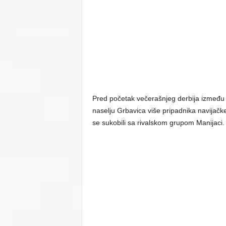
Pred početak večerašnjeg derbija između S
naselju Grbavica više pripadnika navijačk
se sukobili sa rivalskom grupom Manijaci.