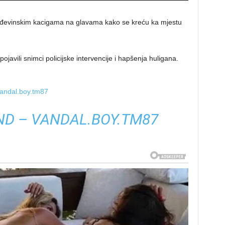
rađevinskim kacigama na glavama kako se kreću ka mjestu
vili snimci policijske intervencije i hapšenja huligana.
andal.boy.tm87
ND – VANDAL.BOY.TM87