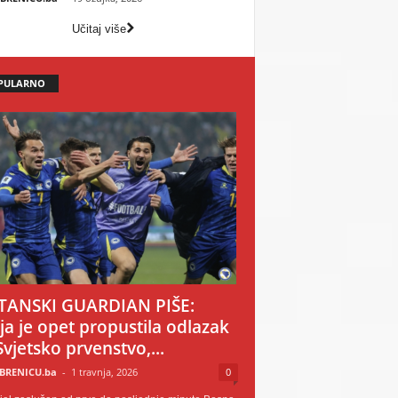
Učitaj više
PULARNO
TANSKI GUARDIAN PIŠE:
ija je opet propustila odlazak
Svjetsko prvenstvo,...
BRENICU.ba
-
1 travnja, 2026
0