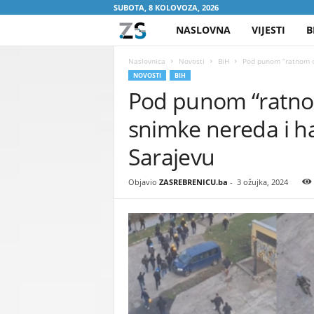
SUBOTA, 8 KOLOVOZA, 2026
NASLOVNA
VIJESTI
B
Z
A
Naslovnica
Novosti
BiH
Pod punom “ratnom o
NOVOSTI
BIH
Pod punom “ratno
S
snimke nereda i ha
R
Sarajevu
E
Objavio
ZASREBRENICU.ba
-
3 ožujka, 2024
B
R
E
N
I