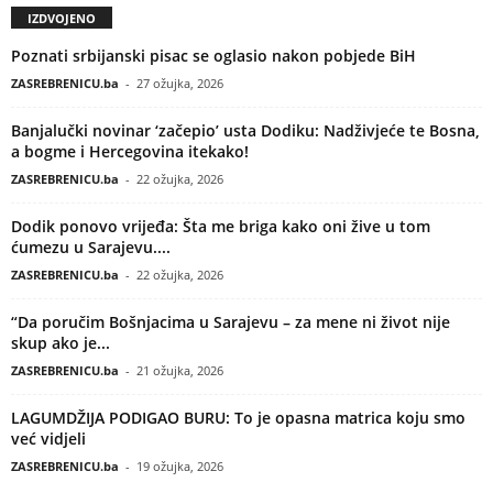
IZDVOJENO
Poznati srbijanski pisac se oglasio nakon pobjede BiH
ZASREBRENICU.ba
-
27 ožujka, 2026
Banjalučki novinar ‘začepio’ usta Dodiku: Nadživjeće te Bosna,
a bogme i Hercegovina itekako!
ZASREBRENICU.ba
-
22 ožujka, 2026
Dodik ponovo vrijeđa: Šta me briga kako oni žive u tom
ćumezu u Sarajevu....
ZASREBRENICU.ba
-
22 ožujka, 2026
“Da poručim Bošnjacima u Sarajevu – za mene ni život nije
skup ako je...
ZASREBRENICU.ba
-
21 ožujka, 2026
LAGUMDŽIJA PODIGAO BURU: To je opasna matrica koju smo
već vidjeli
ZASREBRENICU.ba
-
19 ožujka, 2026