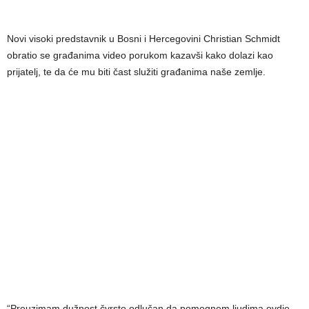
Novi visoki predstavnik u Bosni i Hercegovini Christian Schmidt
obratio se građanima video porukom kazavši kako dolazi kao
prijatelj, te da će mu biti čast služiti građanima naše zemlje.
“Preuzimam dužnost čvrsto odlučan da pomognem ljudima ovdje.