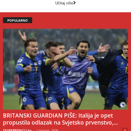
Učitaj više
POPULARNO
BRITANSKI GUARDIAN PIŠE: Italija je opet
propustila odlazak na Svjetsko prvenstvo,...
ZASREBRENICU.ba
-
1 travnja, 2026
0