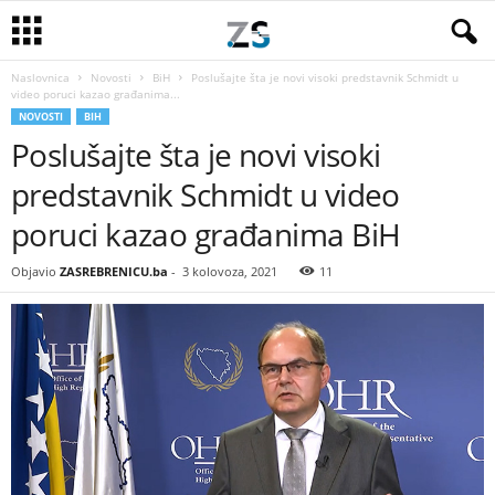
Naslovnica
Novosti
BiH
Poslušajte šta je novi visoki predstavnik Schmidt u
video poruci kazao građanima...
NOVOSTI
BIH
Poslušajte šta je novi visoki
predstavnik Schmidt u video
poruci kazao građanima BiH
Objavio
ZASREBRENICU.ba
-
3 kolovoza, 2021
11