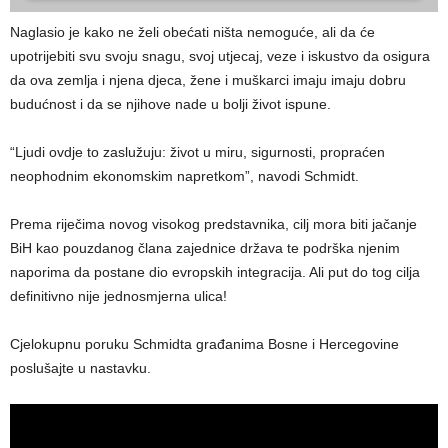
Naglasio je kako ne želi obećati ništa nemoguće, ali da će
upotrijebiti svu svoju snagu, svoj utjecaj, veze i iskustvo da osigura
da ova zemlja i njena djeca, žene i muškarci imaju imaju dobru
budućnost i da se njihove nade u bolji život ispune.
“Ljudi ovdje to zaslužuju: život u miru, sigurnosti, propraćen
neophodnim ekonomskim napretkom”, navodi Schmidt.
Prema riječima novog visokog predstavnika, cilj mora biti jačanje
BiH kao pouzdanog člana zajednice država te podrška njenim
naporima da postane dio evropskih integracija. Ali put do tog cilja
definitivno nije jednosmjerna ulica!
Cjelokupnu poruku Schmidta građanima Bosne i Hercegovine
poslušajte u nastavku.