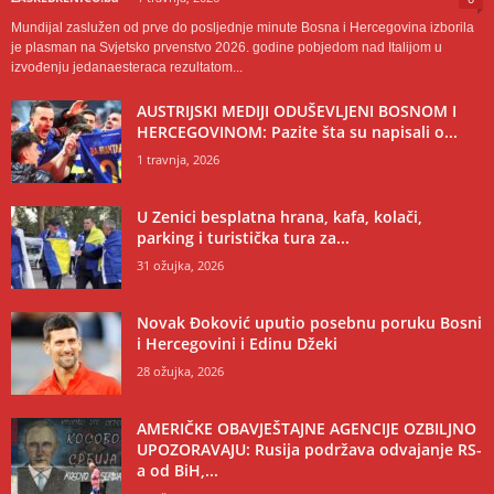
Mundijal zaslužen od prve do posljednje minute Bosna i Hercegovina izborila
je plasman na Svjetsko prvenstvo 2026. godine pobjedom nad Italijom u
izvođenju jedanaesteraca rezultatom...
AUSTRIJSKI MEDIJI ODUŠEVLJENI BOSNOM I
HERCEGOVINOM: Pazite šta su napisali o...
1 travnja, 2026
U Zenici besplatna hrana, kafa, kolači,
parking i turistička tura za...
31 ožujka, 2026
Novak Đoković uputio posebnu poruku Bosni
i Hercegovini i Edinu Džeki
28 ožujka, 2026
AMERIČKE OBAVJEŠTAJNE AGENCIJE OZBILJNO
UPOZORAVAJU: Rusija podržava odvajanje RS-
a od BiH,...