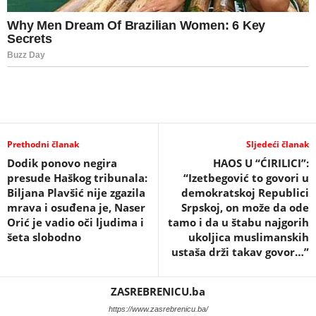
Prethodni članak
Sljedeći članak
Dodik ponovo negira
HAOS U “ĆIRILICI”:
presude Haškog tribunala:
“Izetbegović to govori u
Biljana Plavšić nije zgazila
demokratskoj Republici
mrava i osuđena je, Naser
Srpskoj, on može da ode
Orić je vadio oči ljudima i
tamo i da u štabu najgorih
šeta slobodno
ukoljica muslimanskih
ustaša drži takav govor…”
ZASREBRENICU.ba
https://www.zasrebrenicu.ba/