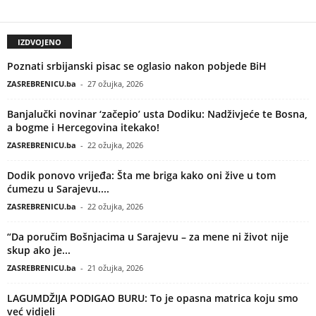
IZDVOJENO
Poznati srbijanski pisac se oglasio nakon pobjede BiH
ZASREBRENICU.ba
-
27 ožujka, 2026
Banjalučki novinar ‘začepio’ usta Dodiku: Nadživjeće te Bosna,
a bogme i Hercegovina itekako!
ZASREBRENICU.ba
-
22 ožujka, 2026
Dodik ponovo vrijeđa: Šta me briga kako oni žive u tom
ćumezu u Sarajevu....
ZASREBRENICU.ba
-
22 ožujka, 2026
“Da poručim Bošnjacima u Sarajevu – za mene ni život nije
skup ako je...
ZASREBRENICU.ba
-
21 ožujka, 2026
LAGUMDŽIJA PODIGAO BURU: To je opasna matrica koju smo
već vidjeli