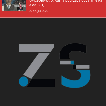
UPOZORAVAJU: Rusija podržava odvajanje RS-
a od BiH,...
27 ožujka, 2026