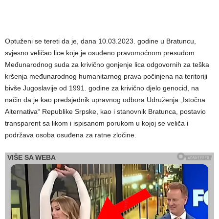
Optuženi se tereti da je, dana 10.03.2023. godine u Bratuncu,
svjesno veličao lice koje je osuđeno pravomoćnom presudom
Međunarodnog suda za krivično gonjenje lica odgovornih za teška
kršenja međunarodnog humanitarnog prava počinjena na teritoriji
bivše Jugoslavije od 1991. godine za krivično djelo genocid, na
način da je kao predsjednik upravnog odbora Udruženja „Istočna
Alternativa“ Republike Srpske, kao i stanovnik Bratunca, postavio
transparent sa likom i ispisanom porukom u kojoj se veliča i
podržava osoba osuđena za ratne zločine.