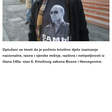
Optuženi se tereti da je počinio krivično djelo izazivanje
nacionalne, rasne i vjerske mržnje, razdora i netrpeljivosti iz
člana 145a. stav 6. Krivičnog zakona Bosne i Hercegovine.