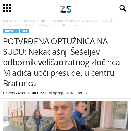
Naslovnica
Novosti
BiH
POTVRĐENA OPTUŽNICA NA SUDU: Nekadašnji
Šešeljev odbornik veličao ratnog zločinca Mladića uoči...
NOVOSTI
BIH
POTVRĐENA OPTUŽNICA NA
SUDU: Nekadašnji Šešeljev
odbornik veličao ratnog zločinca
Mladića uoči presude, u centru
Bratunca
Objavio
ZASREBRENICU.ba
-
30 siječnja, 2024
17