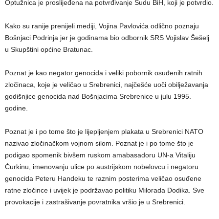
Optužnica je proslijeđena na potvrđivanje Sudu BiH, koji je potvrdio.
Kako su ranije prenijeli mediji, Vojina Pavlovića odlično poznaju
Bošnjaci Podrinja jer je godinama bio odbornik SRS Vojislav Šešelj
u Skupštini općine Bratunac.
Poznat je kao negator genocida i veliki pobornik osuđenih ratnih
zločinaca, koje je veličao u Srebrenici, najčešće uoči obilježavanja
godišnjice genocida nad Bošnjacima Srebrenice u julu 1995.
godine.
Poznat je i po tome što je lijepljenjem plakata u Srebrenici NATO
nazivao zločinačkom vojnom silom. Poznat je i po tome što je
podigao spomenik bivšem ruskom amabasadoru UN-a Vitaliju
Ćurkinu, imenovanju ulice po austrijskom nobelovcu i negatoru
genocida Peteru Handeku te raznim posterima veličao osuđene
ratne zločince i uvijek je podržavao politiku Milorada Dodika. Sve
provokacije i zastrašivanje povratnika vršio je u Srebrenici.