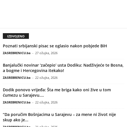
IZDVOJENO
Poznati srbijanski pisac se oglasio nakon pobjede BiH
ZASREBRENICU.ba
-
27 ožujka, 2026
Banjalučki novinar ‘začepio’ usta Dodiku: Nadživjeće te Bosna,
a bogme i Hercegovina itekako!
ZASREBRENICU.ba
-
22 ožujka, 2026
Dodik ponovo vrijeđa: Šta me briga kako oni žive u tom
ćumezu u Sarajevu....
ZASREBRENICU.ba
-
22 ožujka, 2026
“Da poručim Bošnjacima u Sarajevu – za mene ni život nije
skup ako je...
ZASREBRENICU.ba
-
21 ožujka, 2026