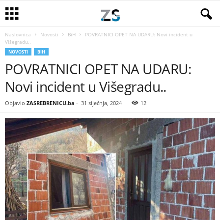
Naslovnica
Novosti
BiH
POVRATNICI OPET NA UDARU: Novi incident u
Višegradu..
NOVOSTI
BIH
POVRATNICI OPET NA UDARU:
Novi incident u Višegradu..
Objavio
ZASREBRENICU.ba
-
31 siječnja, 2024
12