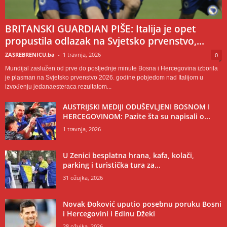
BRITANSKI GUARDIAN PIŠE: Italija je opet
propustila odlazak na Svjetsko prvenstvo,...
ZASREBRENICU.ba
-
1 travnja, 2026
0
Mundijal zaslužen od prve do posljednje minute Bosna i Hercegovina izborila
je plasman na Svjetsko prvenstvo 2026. godine pobjedom nad Italijom u
izvođenju jedanaesteraca rezultatom...
AUSTRIJSKI MEDIJI ODUŠEVLJENI BOSNOM I
HERCEGOVINOM: Pazite šta su napisali o...
1 travnja, 2026
U Zenici besplatna hrana, kafa, kolači,
parking i turistička tura za...
31 ožujka, 2026
Novak Đoković uputio posebnu poruku Bosni
i Hercegovini i Edinu Džeki
28 ožujka, 2026