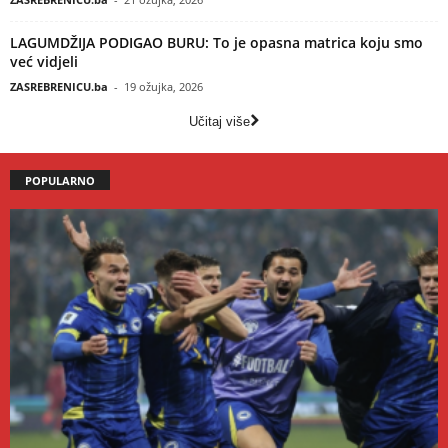
LAGUMDŽIJA PODIGAO BURU: To je opasna matrica koju smo
već vidjeli
ZASREBRENICU.ba
-
19 ožujka, 2026
Učitaj više
POPULARNO