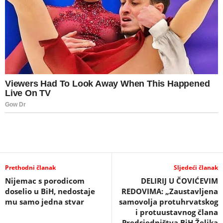
Prethodni članak
Sljedeći članak
Nijemac s porodicom
DELIRIJ U ČOVIĆEVIM
doselio u BiH, nedostaje
REDOVIMA: „Zaustavljena
mu samo jedna stvar
samovolja protuhrvatskog
i protuustavnog člana
Predsjedništva BiH Željka