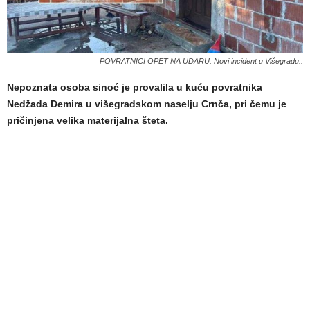
POVRATNICI OPET NA UDARU: Novi incident u Višegradu..
Nepoznata osoba sinoć je provalila u kuću povratnika
Nedžada Demira u višegradskom naselju Crnča, pri čemu je
pričinjena velika materijalna šteta.