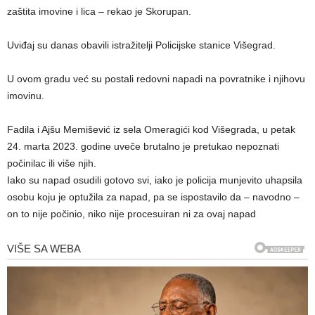
zaštita imovine i lica – rekao je Skorupan.
Uviđaj su danas obavili istražitelji Policijske stanice Višegrad.
U ovom gradu već su postali redovni napadi na povratnike i njihovu
imovinu.
Fadila i Ajšu Memišević iz sela Omeragići kod Višegrada, u petak
24. marta 2023. godine uveče brutalno je pretukao nepoznati
počinilac ili više njih.
Iako su napad osudili gotovo svi, iako je policija munjevito uhapsila
osobu koju je optužila za napad, pa se ispostavilo da – navodno –
on to nije počinio, niko nije procesuiran ni za ovaj napad