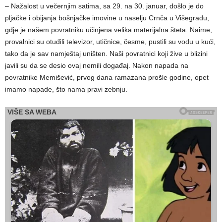
– Nažalost u večernjim satima, sa 29. na 30. januar, došlo je do
pljačke i obijanja bošnjačke imovine u naselju Crnča u Višegradu,
gdje je našem povratniku učinjena velika materijalna šteta. Naime,
provalnici su otuđili televizor, utičnice, česme, pustili su vodu u kući,
tako da je sav namještaj uništen. Naši povratnici koji žive u blizini
javili su da se desio ovaj nemili događaj. Nakon napada na
povratnike Memišević, prvog dana ramazana prošle godine, opet
imamo napade, što nama pravi zebnju.