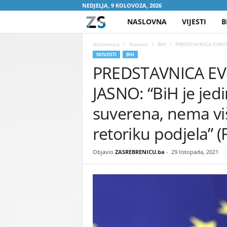
NEDJELJA, 9 KOLOVOZA, 2026
NASLOVNA
VIJESTI
B
Z
A
Naslovnica
Novosti
BiH
PREDSTAVNICA EVROPSK
NOVOSTI
BIH
PREDSTAVNICA EV
S
JASNO: “BiH je jedi
R
suverena, nema vi
E
retoriku podjela” 
B
Objavio
ZASREBRENICU.ba
-
29 listopada, 2021
R
E
N
I