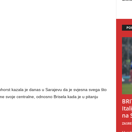
PO
horst kazala je danas u Sarajevu da je svjesna svega što
ime svoje centralne, odnosno Brisela kada je u pitanju
BRI
Ital
na 
ZASRE