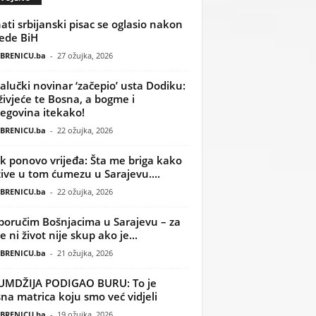
ati srbijanski pisac se oglasio nakon
ede BiH
BRENICU.ba
-
27 ožujka, 2026
alučki novinar ‘začepio’ usta Dodiku:
ivjeće te Bosna, a bogme i
egovina itekako!
BRENICU.ba
-
22 ožujka, 2026
k ponovo vrijeđa: Šta me briga kako
žive u tom ćumezu u Sarajevu....
BRENICU.ba
-
22 ožujka, 2026
poručim Bošnjacima u Sarajevu – za
 ni život nije skup ako je...
BRENICU.ba
-
21 ožujka, 2026
UMDŽIJA PODIGAO BURU: To je
na matrica koju smo već vidjeli
BRENICU.ba
-
19 ožujka, 2026