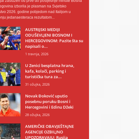
al zaslužen od prve do posljednje minute Bosna
egovina izborila je plasman na Svjetsko
tvo 2026. godine pobjedom nad Italijom u
nju jedanaesteraca rezultatom...
AUSTRIJSKI MEDIJI
ODUŠEVLJENI BOSNOM I
HERCEGOVINOM: Pazite šta su
napisali o...
1 travnja, 2026
U Zenici besplatna hrana,
kafa, kolači, parking i
turistička tura za...
31 ožujka, 2026
Novak Đoković uputio
posebnu poruku Bosni i
Hercegovini i Edinu Džeki
28 ožujka, 2026
AMERIČKE OBAVJEŠTAJNE
AGENCIJE OZBILJNO
UPOZORAVAJU: Rusija