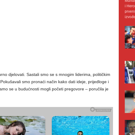
Mundij
i Herc
prvens
izvođe
o djelovati. Sastali smo se s mnogim liderima, političkim
 Pokušavali smo pronaći način kako dati ideje, prijedloge i
adamo se u budućnosti mogli početi pregovore – poručila je