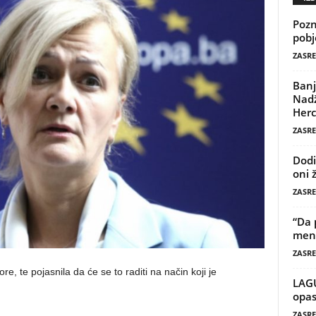
Pozn
pobj
ZASRE
Banj
Nadž
Herc
ZASRE
Dodi
oni 
ZASRE
“Da 
mene
ZASRE
re, te pojasnila da će se to raditi na način koji je
LAG
opas
ZASRE