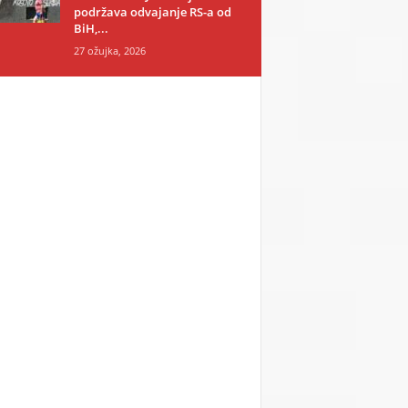
podržava odvajanje RS-a od
BiH,...
27 ožujka, 2026