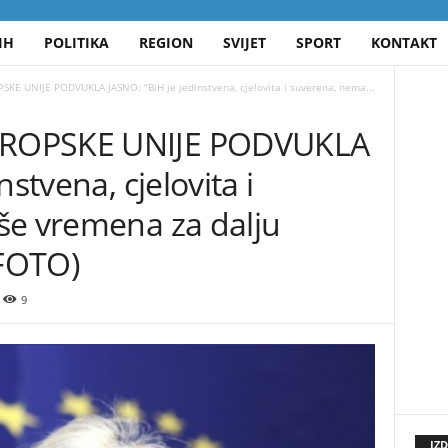
IH
POLITIKA
REGION
SVIJET
SPORT
KONTAKT
E UNIJE PODVUKLA JASNO: “BiH je jedinstvena, cjelovita i suverena, nema...
ROPSKE UNIJE PODVUKLA
nstvena, cjelovita i
še vremena za dalju
(FOTO)
9
IZ