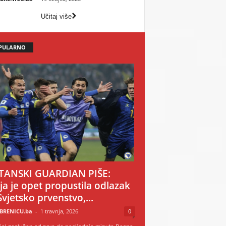
Učitaj više
PULARNO
TANSKI GUARDIAN PIŠE:
ija je opet propustila odlazak
Svjetsko prvenstvo,...
BRENICU.ba
-
1 travnja, 2026
0