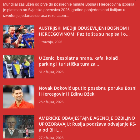
Mundijal zaslužen od prve do posljednje minute Bosna i Hercegovina izborila
je plasman na Svjetsko prvenstvo 2026. godine pobjedom nad Italijom u
izvođenju jedanaesteraca rezultatom...
AUSTRIJSKI MEDIJI ODUŠEVLJENI BOSNOM I
HERCEGOVINOM: Pazite šta su napisali o...
1 travnja, 2026
U Zenici besplatna hrana, kafa, kolači,
parking i turistička tura za...
31 ožujka, 2026
Novak Đoković uputio posebnu poruku Bosni
i Hercegovini i Edinu Džeki
28 ožujka, 2026
AMERIČKE OBAVJEŠTAJNE AGENCIJE OZBILJNO
UPOZORAVAJU: Rusija podržava odvajanje RS-
a od BiH,...
27 ožujka, 2026