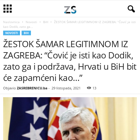
Naslovnica
Novosti
BiH
ŽESTOK ŠAMAR LEGITIMNOM IZ ZAGREBA: “Čović je isti
kao Dodik, zato ga...
NOVOSTI
BIH
ŽESTOK ŠAMAR LEGITIMNOM IZ
ZAGREBA: “Čović je isti kao Dodik,
zato ga i podržava, Hrvati u BiH bit
će zapamćeni kao…”
Objavio
ZASREBRENICU.ba
-
29 listopada, 2021
13