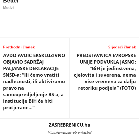
Prethodni članak
Sljedeći članak
AVDO AVDIĆ EKSKLUZIVNO
PREDSTAVNICA EVROPSKE
OBJAVIO SADRŽAJ
UNIJE PODVUKLA JASNO:
PALJANSKE DEKLARACIJE
“BiH je jedinstvena,
SNSD-a: “Ili ćemo vratiti
cjelovita i suverena, nema
nadležnosti, ili aktiviramo
više vremena za dalju
pravo na
retoriku podjela” (FOTO)
samoopredjeljenje RS-a, a
institucije BiH će biti
protjerane…”
ZASREBRENICU.ba
https://www.zasrebrenicu.ba/