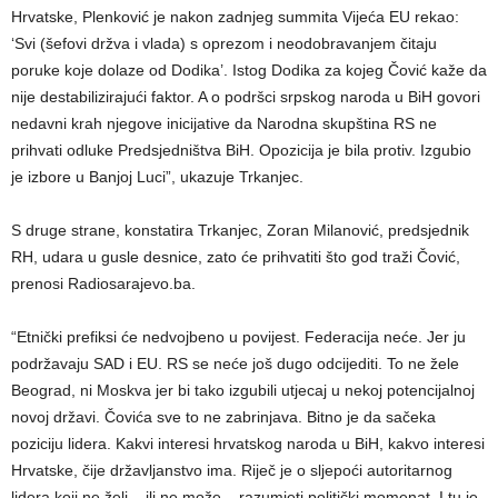
Hrvatske, Plenković je nakon zadnjeg summita Vijeća EU rekao:
‘Svi (šefovi držva i vlada) s oprezom i neodobravanjem čitaju
poruke koje dolaze od Dodika’. Istog Dodika za kojeg Čović kaže da
nije destabilizirajući faktor. A o podršci srpskog naroda u BiH govori
nedavni krah njegove inicijative da Narodna skupština RS ne
prihvati odluke Predsjedništva BiH. Opozicija je bila protiv. Izgubio
je izbore u Banjoj Luci”, ukazuje Trkanjec.
S druge strane, konstatira Trkanjec, Zoran Milanović, predsjednik
RH, udara u gusle desnice, zato će prihvatiti što god traži Čović,
prenosi Radiosarajevo.ba.
“Etnički prefiksi će nedvojbeno u povijest. Federacija neće. Jer ju
podržavaju SAD i EU. RS se neće još dugo odcijediti. To ne žele
Beograd, ni Moskva jer bi tako izgubili utjecaj u nekoj potencijalnoj
novoj državi. Čovića sve to ne zabrinjava. Bitno je da sačeka
poziciju lidera. Kakvi interesi hrvatskog naroda u BiH, kakvo interesi
Hrvatske, čije državljanstvo ima. Riječ je o sljepoći autoritarnog
lidera koji ne želi – ili ne može – razumjeti politički momenat. I tu je