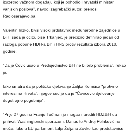
izuzetno važnom događaju koji je pohodio i hrvatski ministar
vanjskih poslova”, navodi zagrebački autor, prenosi
Radiosarajevo.ba.
Valentin Inzko, bivši visoki prdstavnik međunarodne zajednice u
BiH, sada je očito, piše Trkanjec, je precizno definirao jedan od
razloga pobune HDH-a Bih i HNS protiv rezultata izbora 2018.
godine:
“Da je Čović ušao u Predsjedništvo BiH ne bi bilo problema”, rekao
je.
Iako smatra da je političko djelovanje Željka Komšića “protivno
interesima Hrvata”, njegov sud je da je “Čovićevio djelovanje
dugotrajno pogubnije”.
“Prije 27 godina Franjo Tuđman je mogao narediti HDZBiH da
prihvati Washingtonski sporazum. Danas to Andrej Pelnković ne
može. Iako u EU parlament šalje Željanu Zovko kao predstavnicu