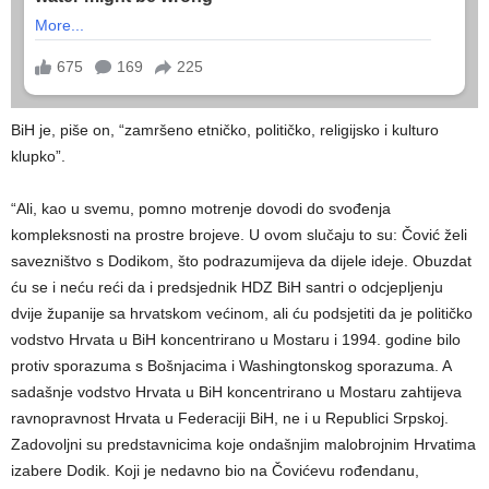
BiH je, piše on, “zamršeno etničko, političko, religijsko i kulturo
klupko”.
“Ali, kao u svemu, pomno motrenje dovodi do svođenja
kompleksnosti na prostre brojeve. U ovom slučaju to su: Čović želi
savezništvo s Dodikom, što podrazumijeva da dijele ideje. Obuzdat
ću se i neću reći da i predsjednik HDZ BiH santri o odcjepljenju
dvije županije sa hrvatskom većinom, ali ću podsjetiti da je političko
vodstvo Hrvata u BiH koncentrirano u Mostaru i 1994. godine bilo
protiv sporazuma s Bošnjacima i Washingtonskog sporazuma. A
sadašnje vodstvo Hrvata u BiH koncentrirano u Mostaru zahtijeva
ravnopravnost Hrvata u Federaciji BiH, ne i u Republici Srpskoj.
Zadovoljni su predstavnicima koje ondašnjim malobrojnim Hrvatima
izabere Dodik. Koji je nedavno bio na Čovićevu rođendanu,