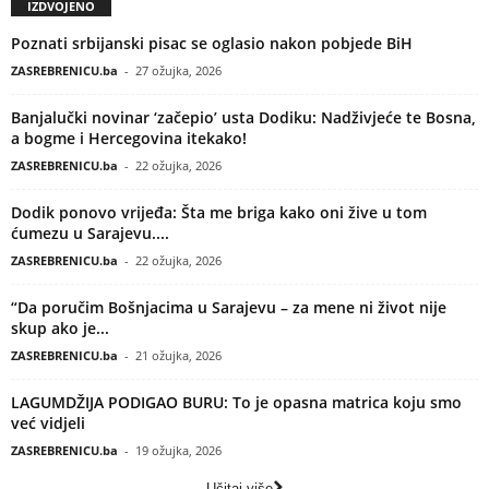
IZDVOJENO
Poznati srbijanski pisac se oglasio nakon pobjede BiH
ZASREBRENICU.ba
-
27 ožujka, 2026
Banjalučki novinar ‘začepio’ usta Dodiku: Nadživjeće te Bosna,
a bogme i Hercegovina itekako!
ZASREBRENICU.ba
-
22 ožujka, 2026
Dodik ponovo vrijeđa: Šta me briga kako oni žive u tom
ćumezu u Sarajevu....
ZASREBRENICU.ba
-
22 ožujka, 2026
“Da poručim Bošnjacima u Sarajevu – za mene ni život nije
skup ako je...
ZASREBRENICU.ba
-
21 ožujka, 2026
LAGUMDŽIJA PODIGAO BURU: To je opasna matrica koju smo
već vidjeli
ZASREBRENICU.ba
-
19 ožujka, 2026
Učitaj više