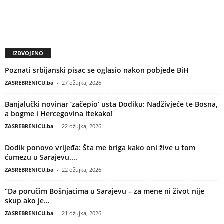
IZDVOJENO
Poznati srbijanski pisac se oglasio nakon pobjede BiH
ZASREBRENICU.ba
-
27 ožujka, 2026
Banjalučki novinar ‘začepio’ usta Dodiku: Nadživjeće te Bosna,
a bogme i Hercegovina itekako!
ZASREBRENICU.ba
-
22 ožujka, 2026
Dodik ponovo vrijeđa: Šta me briga kako oni žive u tom
ćumezu u Sarajevu....
ZASREBRENICU.ba
-
22 ožujka, 2026
“Da poručim Bošnjacima u Sarajevu – za mene ni život nije
skup ako je...
ZASREBRENICU.ba
-
21 ožujka, 2026