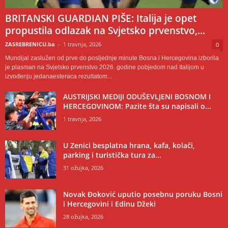
BRITANSKI GUARDIAN PIŠE: Italija je opet
propustila odlazak na Svjetsko prvenstvo,...
ZASREBRENICU.ba
-
1 travnja, 2026
0
Mundijal zaslužen od prve do posljednje minute Bosna i Hercegovina izborila
je plasman na Svjetsko prvenstvo 2026. godine pobjedom nad Italijom u
izvođenju jedanaesteraca rezultatom...
AUSTRIJSKI MEDIJI ODUŠEVLJENI BOSNOM I
HERCEGOVINOM: Pazite šta su napisali o...
1 travnja, 2026
U Zenici besplatna hrana, kafa, kolači,
parking i turistička tura za...
31 ožujka, 2026
Novak Đoković uputio posebnu poruku Bosni
i Hercegovini i Edinu Džeki
28 ožujka, 2026