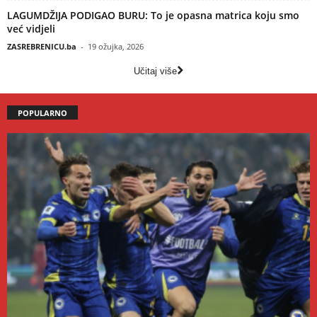
LAGUMDŽIJA PODIGAO BURU: To je opasna matrica koju smo
već vidjeli
ZASREBRENICU.ba
-
19 ožujka, 2026
Učitaj više
POPULARNO