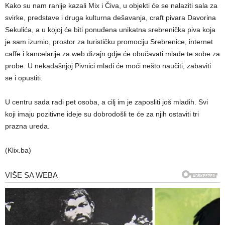
Kako su nam ranije kazali Mix i Čiva, u objekti će se nalaziti sala za
svirke, predstave i druga kulturna dešavanja, craft pivara Davorina
Sekulića, a u kojoj će biti ponuđena unikatna srebrenička piva koja
je sam izumio, prostor za turističku promociju Srebrenice, internet
caffe i kancelarije za web dizajn gdje će obučavati mlade te sobe za
probe. U nekadašnjoj Pivnici mladi će moći nešto naučiti, zabaviti
se i opustiti.
U centru sada radi pet osoba, a cilj im je zaposliti još mladih. Svi
koji imaju pozitivne ideje su dobrodošli te će za njih ostaviti tri
prazna ureda.
(Klix.ba)