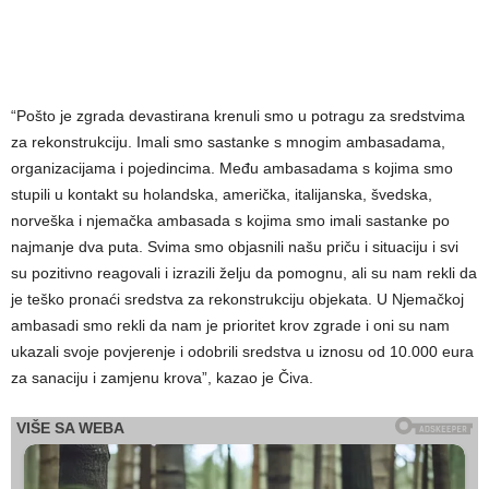
“Pošto je zgrada devastirana krenuli smo u potragu za sredstvima
za rekonstrukciju. Imali smo sastanke s mnogim ambasadama,
organizacijama i pojedincima. Među ambasadama s kojima smo
stupili u kontakt su holandska, američka, italijanska, švedska,
norveška i njemačka ambasada s kojima smo imali sastanke po
najmanje dva puta. Svima smo objasnili našu priču i situaciju i svi
su pozitivno reagovali i izrazili želju da pomognu, ali su nam rekli da
je teško pronaći sredstva za rekonstrukciju objekata. U Njemačkoj
ambasadi smo rekli da nam je prioritet krov zgrade i oni su nam
ukazali svoje povjerenje i odobrili sredstva u iznosu od 10.000 eura
za sanaciju i zamjenu krova”, kazao je Čiva.