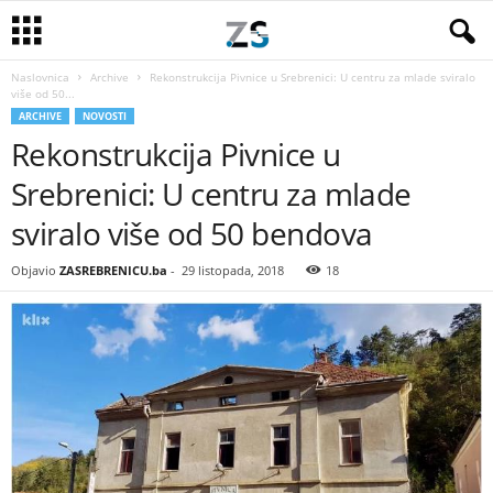
Naslovnica
Archive
Rekonstrukcija Pivnice u Srebrenici: U centru za mlade sviralo
više od 50...
ARCHIVE
NOVOSTI
Rekonstrukcija Pivnice u
Srebrenici: U centru za mlade
sviralo više od 50 bendova
Objavio
ZASREBRENICU.ba
-
29 listopada, 2018
18