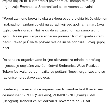
svijeta koji su bili u Srebrenici povodom 20. kampa mira koji
organizuje Emmaus, a Srebreničani su im veoma zahvalni.
“Pored zamjene krova i oluka u sklopu ovog projekta bit će uklonjen
i naknadno nazidani objekt na zgradi koji već godinama narušava
izgled centra grada. Naš je cilj da svi zajedno napravimo jednu
lijepu i trajnu priču koja će konačno promijeniti imidž grada i vratiti
nadu”, rekao je Čiva te pozvao sve da im se pridruže u ovoj lijepoj
priči.
Do sada su organizovane brojne aktivnosti za mlade, a prošlog
mjeseca je uspješno završen četvrti Srebrenica Wave Festival.
Tokom festivala, pored muzike su puštani filmovi, organizovane su
radionice i predstave za djecu.
Sljedećeg mjeseca bit će organizovan Novembar fest II na kojem
će nastupati S.P.U.K (Sarajevo), ZOMBIES NO (Pariz) i SMF
(Beograd). Koncert će biti održan 9. novembra od 21 sat.