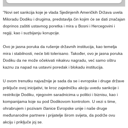
“Novi set sankcija koje je vlada Sjedinjenih Američkih Država uvela
Miloradu Dodiku i drugima, predstavlja čin kojim će se dati značajan
doprinos zaštiti ustavnog poretka i mira u Bosni i Hercegovini i
regiji, kao i suzbijanju korupcije.
Ovo je jasna poruka da rušenje državnih institucija, kao temelja
mira i stabilnosti, neće biti tolerisano. Također, ovo je jasna poruka
Dodiku da ne može očekivati nikakvu nagradu, već samo oštru
kaznu za napad na ustavni poredak i blokadu institucija.
U ovom trenutku najvažnije je sada da se i evropske i druge države
priključe ovoj inicijativi, te kroz zajedničku akciju uvedu sankcije i
restrikcije Dodiku, njegovim saradnicima u politici i biznisu, kao i
kompanijama koje su pod Dodikovom kontrolom. U vezi s time,
ohrabrujem i pozivam članice Evropske unije i naše druge
međunarodne partnere i prijatelje širom svijeta, da podrže ovu
akciju i priključe joj se.