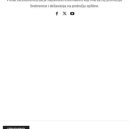
Portal zaSrebrenicu.ba je nazavisno-informativni koji ima za cilj promociju
Srebrenice i dešavanja na području opštine.
IZDVOJENO