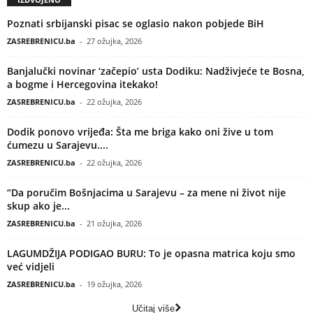
Poznati srbijanski pisac se oglasio nakon pobjede BiH
ZASREBRENICU.ba
-
27 ožujka, 2026
Banjalučki novinar ‘začepio’ usta Dodiku: Nadživjeće te Bosna,
a bogme i Hercegovina itekako!
ZASREBRENICU.ba
-
22 ožujka, 2026
Dodik ponovo vrijeđa: Šta me briga kako oni žive u tom
ćumezu u Sarajevu....
ZASREBRENICU.ba
-
22 ožujka, 2026
“Da poručim Bošnjacima u Sarajevu – za mene ni život nije
skup ako je...
ZASREBRENICU.ba
-
21 ožujka, 2026
LAGUMDŽIJA PODIGAO BURU: To je opasna matrica koju smo
već vidjeli
ZASREBRENICU.ba
-
19 ožujka, 2026
Učitaj više