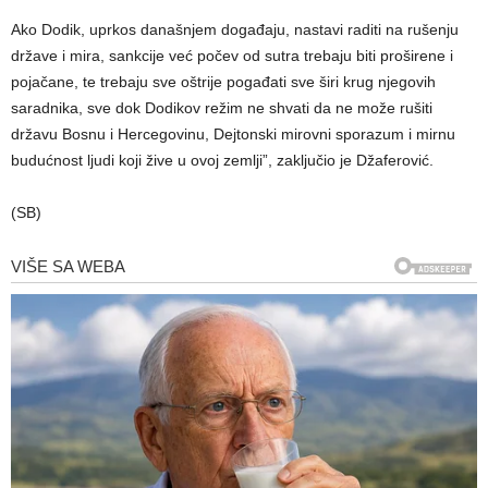
Ako Dodik, uprkos današnjem događaju, nastavi raditi na rušenju
države i mira, sankcije već počev od sutra trebaju biti proširene i
pojačane, te trebaju sve oštrije pogađati sve širi krug njegovih
saradnika, sve dok Dodikov režim ne shvati da ne može rušiti
državu Bosnu i Hercegovinu, Dejtonski mirovni sporazum i mirnu
budućnost ljudi koji žive u ovoj zemlji”, zaključio je Džaferović.
(SB)