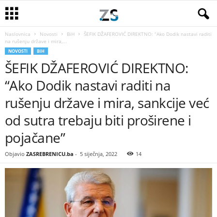
Naslovnica
Novosti
BiH
ŠEFIK DŽAFEROVIĆ DIREKTNO: “Ako Dodik nastavi raditi
na rušenju države i mira,...
NOVOSTI
BIH
ŠEFIK DŽAFEROVIĆ DIREKTNO:
“Ako Dodik nastavi raditi na
rušenju države i mira, sankcije već
od sutra trebaju biti proširene i
pojačane”
Objavio
ZASREBRENICU.ba
-
5 siječnja, 2022
14