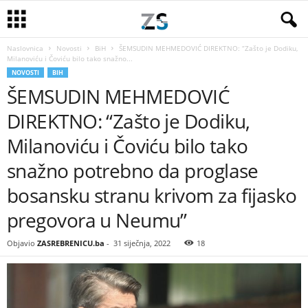
Naslovnica
Novosti
BiH
ŠEMSUDIN MEHMEDOVIĆ DIREKTNO: “Zašto je Dodiku,
Milanoviću i Čoviću bilo tako snažno...
NOVOSTI
BIH
ŠEMSUDIN MEHMEDOVIĆ
DIREKTNO: “Zašto je Dodiku,
Milanoviću i Čoviću bilo tako
snažno potrebno da proglase
bosansku stranu krivom za fijasko
pregovora u Neumu”
Objavio
ZASREBRENICU.ba
-
31 siječnja, 2022
18