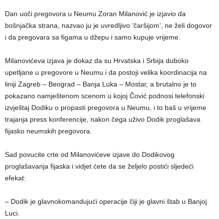
Dan uoči pregovora u Neumu Zoran Milanović je izjavio da
bošnjačka strana, nazvao ju je uvredljivo ‘čaršijom’, ne želi dogovor
i da pregovara sa figama u džepu i samo kupuje vrijeme.
Milanovićeva izjava je dokaz da su Hrvatska i Srbija duboko
upetljane u pregovore u Neumu i da postoji velika koordinacija na
liniji Zagreb – Beograd – Banja Luka – Mostar, a brutalno je to
pokazano namještenom scenom u kojoj Čović podnosi telefonski
izvještaj Dodiku o propasti pregovora u Neumu, i to baš u vrijeme
trajanja press konferencije, nakon čega uživo Dodik proglašava
fijasko neumskih pregovora.
Sad povucite crte od Milanovićeve izjave do Dodikovog
proglašavanja fijaska i vidjet ćete da se željelo postići sljedeći
efekat:
– Dodik je glavnokomandujući operacije čiji je glavni štab u Banjoj
Luci.