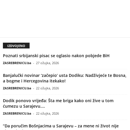
IZDVOJENO
Poznati srbijanski pisac se oglasio nakon pobjede BiH
ZASREBRENICU.ba
-
27 ožujka, 2026
Banjalučki novinar ‘začepio’ usta Dodiku: Nadživjeće te Bosna,
a bogme i Hercegovina itekako!
ZASREBRENICU.ba
-
22 ožujka, 2026
Dodik ponovo vrijeđa: Šta me briga kako oni žive u tom
ćumezu u Sarajevu....
ZASREBRENICU.ba
-
22 ožujka, 2026
“Da poručim Bošnjacima u Sarajevu – za mene ni život nije