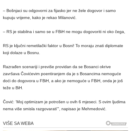
– Bošnjaci su odgovorni za fijasko jer ne žele dogovor i samo
kupuju vrijeme, kako je rekao Milanović.
– RS je stabilna i samo se u FBiH ne mogu dogovoriti ni oko čega,
RS je ključni remetilački faktor u Bosni! To moraju znati diplomate
koji dolaze u Bosnu.
Razrađen scenariji i previše providan da se Bosanci okrive
završava Čovićevim poentiranjem da je s Bosancima nemoguće
doći do dogovora u FBiH, a ako je nemoguće u FBiH, onda je još
teže u BiH.
Čović: ‘Moj optimizam je potrošen u ovih 6 mjeseci. S ovim ljudima
nema više smisla razgovarati'”, napisao je Mehmedović.