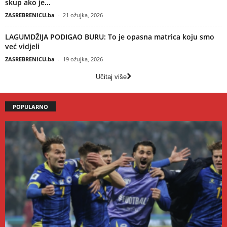
skup ako je...
ZASREBRENICU.ba
-
21 ožujka, 2026
LAGUMDŽIJA PODIGAO BURU: To je opasna matrica koju smo
već vidjeli
ZASREBRENICU.ba
-
19 ožujka, 2026
Učitaj više
POPULARNO